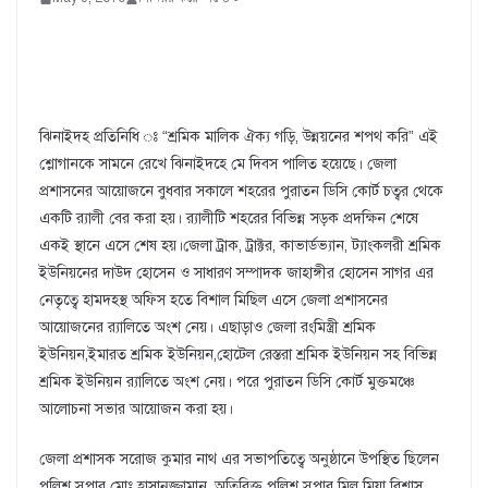
ঝিনাইদহ প্রতিনিধি ঃ “শ্রমিক মালিক ঐক্য গড়ি, উন্নয়নের শপথ করি” এই
শ্লোগানকে সামনে রেখে ঝিনাইদহে মে দিবস পালিত হয়েছে। জেলা
প্রশাসনের আয়োজনে বুধবার সকালে শহরের পুরাতন ডিসি কোর্ট চত্বর থেকে
একটি র‌্যালী বের করা হয়। র‌্যালীটি শহরের বিভিন্ন সড়ক প্রদক্ষিন শেষে
একই স্থানে এসে শেষ হয়।জেলা ট্রাক, ট্রাক্টর, কাভার্ডভ্যান, ট্যাংকলরী শ্রমিক
ইউনিয়নের দাউদ হোসেন ও সাধারণ সম্পাদক জাহাঙ্গীর হোসেন সাগর এর
নেতৃত্বে হামদহস্থ অফিস হতে বিশাল মিছিল এসে জেলা প্রশাসনের
আয়োজনের র‌্যালিতে অংশ নেয়। এছাড়াও জেলা রংমিস্ত্রী শ্রমিক
ইউনিয়ন,ইমারত শ্রমিক ইউনিয়ন,হোটেল রেস্তরা শ্রমিক ইউনিয়ন সহ বিভিন্ন
শ্রমিক ইউনিয়ন র‌্যালিতে অংশ নেয়। পরে পুরাতন ডিসি কোর্ট মুক্তমঞ্চে
আলোচনা সভার আয়োজন করা হয়।
জেলা প্রশাসক সরোজ কুমার নাথ এর সভাপতিত্বে অনুষ্ঠানে উপস্থিত ছিলেন
পুলিশ সুপার মোঃ হাসানুজ্জামান, অতিরিক্ত পুলিশ সুপার মিলু মিয়া বিশ্বাস,