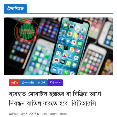
টেক নিউজ
জাতীয়
টেকনোলজি
লেটেস্ট
শীর্ষ সংবাদ
ব্যবহৃত মোবাইল হস্তান্তর বা বিক্রির আগে
নিবন্ধন বাতিল করতে হবে: বিটিআরসি
February 3, 2026
dakhinanchal desk