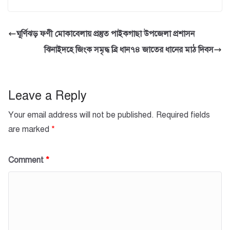
c
tt
at
ail
ar
e
er
s
e
ঘূর্ণিঝড় ফণী মোকাবেলায় প্রস্তুত পাইকগাছা উপজেলা প্রশাসন
b
A
ঝিনাইদহে জিংক সমৃদ্ধ ব্রি ধান৭৪ জাতের ধানের মাঠ দিবস
o
p
o
p
k
Leave a Reply
Your email address will not be published.
Required fields
are marked
*
Comment
*