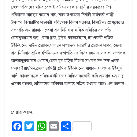
জেলা পরিষদের সচিব রেজাই রাফিন সরকার, স্থানীয় সরকারের উপ-
পরিচালক সাইফুর রহমান খান, সদর উপজেলা নির্বাহী কর্মকর্তা শাম্মী
ইসলাম, বিআরটি’র সহকারী পরিচালক বিলাস সরকার, ঝিনাইদহ প্রেসক্লাবের
সভাপতি এম রায়হান, জেলা বাস মিনিবাস মালিক সমিতির সভাপতি
রোকনুজ্জামান রানু, জেলা ট্রাক, ট্রাক্টর, কাভার্ডভ্যান, ট্যাংকলরী শ্রমিক
ইউনিয়নের দাউদ হোসেন,সাধারন সম্পাদক জাহাঙ্গীর হোসেন সাগর, জেলা
বাস-মিনিবাস শ্রমিক ইউনিয়নের সভাপতি ওয়ালিউর রহমান, সাধারণ সম্পাদক
আশরাফুরজামান খোকন,জেলা যুব মহিলা লীগের সাধারণ সম্পাদক এ্যাড.
সালমা ইয়াছমিন,জেলা রংমিস্ত্রী শ্রমিক ইউনিয়নের সাধারন সম্পাদক ইউসুফ
আলী কাজল,সড়ক শ্রমিক ইউনিয়নের অফিস সহকারী কবি এমদাদ শুভ্র ডাবু।
এসময় বক্তারা, শ্রমিকদের অধিকার আদায়ে সক্রিয় হওয়ার আহŸান জানান।
শেয়ার করুন:
F
T
W
E
S
a
wi
h
m
h