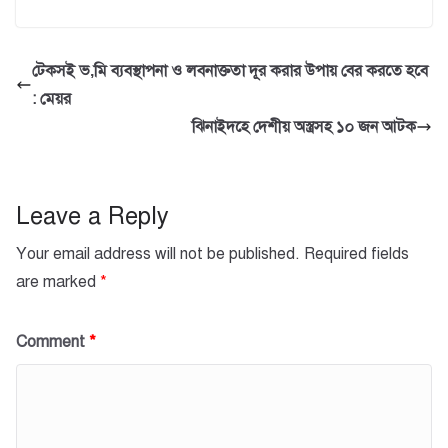
a
wi
h
m
h
c
tt
at
ail
ar
e
er
s
e
টেকসই ভ‚মি ব্যবস্থাপনা ও লবনাক্ততা দূর করার উপায় বের করতে হবে
b
A
: মেয়র
o
p
ঝিনাইদহে দেশীয় অস্ত্রসহ ১০ জন আটক
o
p
k
Leave a Reply
Your email address will not be published.
Required fields
are marked
*
Comment
*