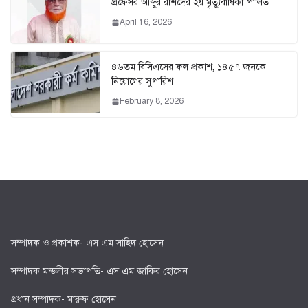
প্রফেসর আব্দুর রশিদের ২য় মৃত্যুবার্ষিকী পালিত
April 16, 2026
৪৬তম বিসিএসের ফল প্রকাশ, ১৪৫৭ জনকে
নিয়োগের সুপারিশ
February 8, 2026
সম্পাদক ও প্রকাশক- এস এম সাহিদ হোসেন
সম্পাদক মন্ডলীর সভাপতি- এস এম জাকির হোসেন
প্রধান সম্পাদক- মারুফ হোসেন