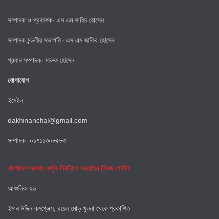
সম্পাদক ও প্রকাশক- এস এম সাহিদ হোসেন
সম্পাদক মন্ডলীর সভাপতি- এস এম জাকির হোসেন
প্রধান সম্পাদক- মারুফ হোসেন
যোগাযোগ
ইমেইল-
dakhinanchal@gmail.com
সম্পাদক- ০১৭১১৩০৮৫৮৩
বাংলাদেশ সরকার কর্তৃক নিবন্ধিত অনলাইন নিউজ পোর্টাল
আঞ্চলিক-২৬
ইমান উদ্দিন কমপ্লেক্স, রয়েল মোড় খুলনা থেকে প্রকাশিত