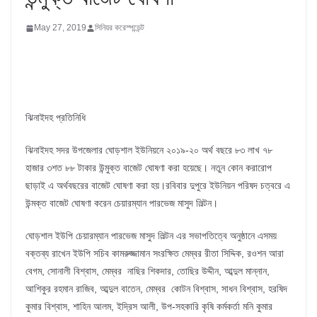
May 27, 2019
সিনিয়র করেস্পন্ডেন্ট
ঝিনাইদহ প্রতিনিধি
ঝিনাইদহ সদর উপজেলার ঘোড়শাল ইউনিয়নে ২০১৯-২০ অর্থ বছরে ৮৩ লাখ ৭৮
হাজার ৩শত ৮৮ টাকার উন্মুক্ত বাজেট ঘোষণা করা হয়েছে। নতুন কোন করারোপ
ছাড়াই এ অর্থবছরের বাজেট ঘোষণা করা হয়।রবিবার দুপুরে ইউনিয়ন পরিষদ চত্বরে এ
উন্মক্ত বাজেট ঘোষণা করেন চেয়ারম্যান পারভেজ মাসুদ লিল্টন।
ঘোড়শাল ইউপি চেয়ারম্যান পারভেজ মাসুদ লিল্টন এর সভাপতিত্বে অনুষ্ঠানে এসময়
বক্তব্য রাখেন ইউপি সচিব কামরুজ্জামান সংরক্ষিত মেম্বর রীতা সিদ্দিক, রওশন আরা
বেগম, সোনালী বিশ্বাস, মেম্বর নাছির শিকদার, তোছির উদ্দীন, আব্দুল মান্নান,
আশিকুর রহমান রাজিব, আব্দুল বাতেন, মেম্বর কোটন বিশ্বাস, সাধন বিশ্বাস, হরষিদ
কুমার বিশ্বাস, শাহিন আলম, ইদ্রিস আলী, উপ-সহকারি কৃষি কর্মকর্তা মনি কুমার