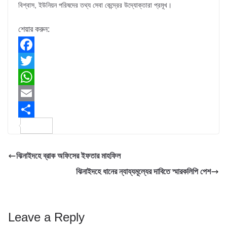
বিশ্বাস, ইউনিয়ন পরিষদের তথ্য সেবা কেন্দ্রের উদ্যোক্তারা প্রমূখ।
শেয়ার করুন:
F
a
T
c
w
W
e
i
h
E
b
t
a
m
S
o
t
t
a
h
ঝিনাইদহে ব্রাক অফিসের ইফতার মাহফিল
o
e
s
i
a
ঝিনাইদহে ধানের ন্যায্যমূল্যের দাবিতে স্মারকলিপি পেশ
k
r
A
l
r
p
e
p
Leave a Reply