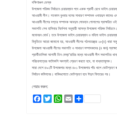
দক্ষিণাঞ্চল ডেস্ক
উপজেলা পরিষদ নির্বাচনে চেয়ারম্যান পদে একক প্রার্থী রেখে ভাইস চেয়ারম্
আওয়ামী লীগ। গতকাল বুধবার দলের সাধারণ সম্পাদক ওবায়দুল কাদের এক
আওয়ামী লীগের দপ্তর সম্পাদক আবদুস সোবহান গোলাপের স্বাক্ষরিত ওই 
সভাপতি শেখ হাসিনার নির্দেশনা অনুযায়ী আসন্ন উপজেলা পরিষদ নির্বাচনে 
মনোনয়ন বোর্ড। তবে উপজেলা ভাইস চেয়ারম্যান ও মহিলা ভাইস চেয়ারম্যান 
বিবৃতিতে আরো জানানো হয়, আওয়ামী লীগের গঠনতন্ত্রের ২৮(৪) ধারা অনুযা
উপজেলা আওয়ামী লীগের সভাপতি ও সাধারণ সম্পাদকদের (৪ জন) স্বাক্ষর
প্রার্থীতালিকা আগামী তিন ফেব্র“য়ারির মধ্যে আওয়ামী লীগ সভাপতির ধানম
পরিচয়পত্রের ফটোকপি অবশ্যই প্রেরণ করতে হবে, যা বাধ্যতামূলক।
সারা দেশে ৪৯২টি উপজেলার মধ্যে ৪৮১ উপজেলায় পাঁচ ধাপে ভোটগ্রহণ করা
নির্বাচন কমিশনের। বাকিগুলোতে ভোটগ্রহণ হবে ঈদুল ফিতরের পর।
শেয়ার করুন:
F
T
W
E
S
a
wi
h
m
h
c
tt
at
ail
ar