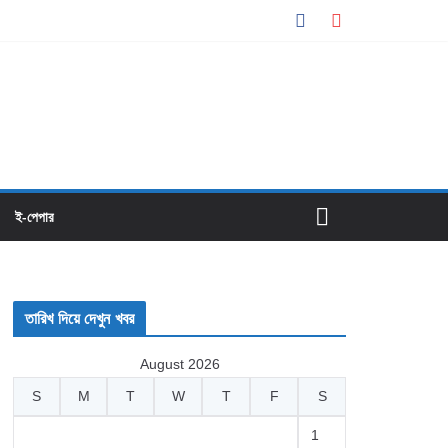
ই-পেপার
তারিখ দিয়ে দেখুন খবর
August 2026
S
M
T
W
T
F
S
1