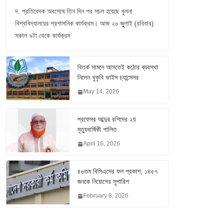
দ. প্রতিবেদক অবশেষে তিন দিন পর সচল হয়েছে খুলনা
বিশ্ববিদ্যালয়ের প্রশাসনিক কার্যক্রম। আজ ২৬ জুুলাই (রবিবার)
সকাল ৯টা থেকে কার্যক্রম
বিতর্ক সামনে আসতেই কঠোর ব্যবস্থা
নিলেন খুকৃবি ভাইস চ্যান্সেলর
May 14, 2026
প্রফেসর আব্দুর রশিদের ২য়
মৃত্যুবার্ষিকী পালিত
April 16, 2026
৪৬তম বিসিএসের ফল প্রকাশ, ১৪৫৭
জনকে নিয়োগের সুপারিশ
February 8, 2026