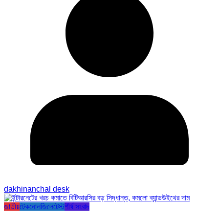
dakhinanchal desk
জাতীয়
টেকনোলজি
লেটেস্ট
শীর্ষ সংবাদ