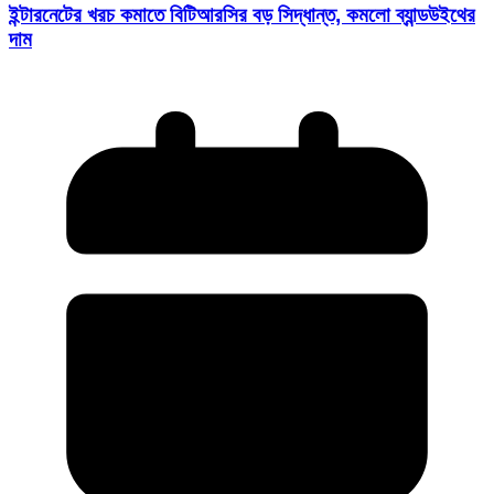
ইন্টারনেটের খরচ কমাতে বিটিআরসির বড় সিদ্ধান্ত, কমলো ব্যান্ডউইথের
দাম