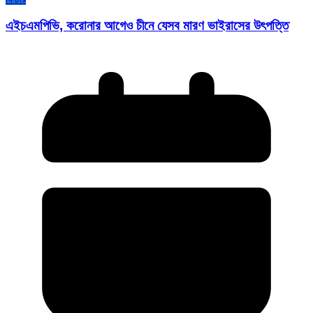
এইচএমপিভি, করোনার আগেও চীনে যেসব মারণ ভাইরাসের উৎপত্তি