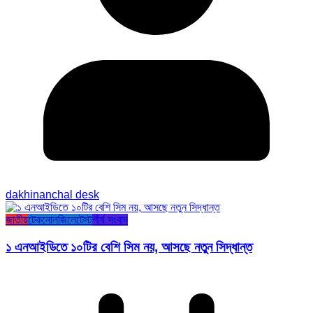
dakhinanchal desk
জাতীয়
টেকনোলজি
লেটেস্ট
শীর্ষ সংবাদ
১ এনআইডিতে ১০টির বেশি সিম নয়, আসছে নতুন সিদ্ধান্ত