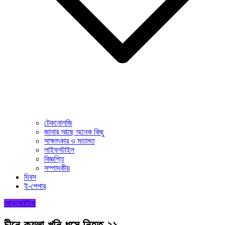
টেকনোলজি
জানার আছে অনেক কিছু
সাক্ষাৎকার ও মতামত
লাইফস্টাইল
বিজ্ঞপ্তি
সম্পাদকীয়
দিবস
ই-পেপার
আন্তর্জাতিক
চীনে কয়লা খনি ধসে নিহত ২১