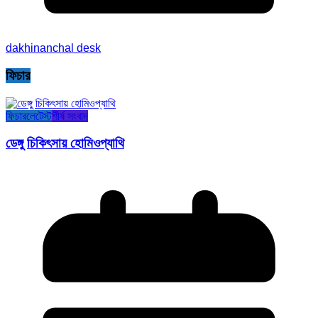
dakhinanchal desk
ফিচার
ফিচার
লেটেস্ট
শীর্ষ সংবাদ
ডেঙ্গু চিকিৎসায় হোমিওপ্যাথি