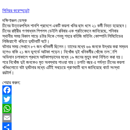
সিনিয়র করেস্পন্ডেন্ট
দক্ষিণাঞ্চল ডেস্ক
চীনের উত্তরপশ্চিম শানশি প্রদেশে একটি কয়লা খনির ছাদ ধসে ২১ কর্মী নিহত হয়েছেন।
চীনের রাষ্ট্রীয় গণমাধ্যম পিপলস ডেইলি রবিবার এক প্রতিবেদনে জানিয়েছে, শনিবার
স্থানীয় সময় বিকাল সাড়ে ৪টার দিকে শেনমু শহরে বাইজি মাইনিং কোম্পানি লিমিটেডের
লিজিয়াগৌ খনিতে দুর্ঘটনাটি ঘটে।
ঘটনার সময় সেখানে ৮৭ জন খনিকর্মী ছিলেন। তাদের মধ্যে ৬৬ জনকে উদ্ধার করা সম্ভব
হলেও বাকি ২১ জন ভূগর্ভে আটকা পড়েন। নিখোঁজ দুই খনিকর্মীর খোঁজে তল­াশি
অভিযান চলাকালে প্রথমে আটকাপড়াদের মধ্যে ১৯ জনের মৃত্যু কথা নিশ্চিত করা হয়।
পরে নিখোঁজ দুই জনকেও মৃত অবস্থায় পাওয়া যায়। চলতি বছর এ পর্যন্ত চীনের কয়লা
খনিগুলোতে ঘটা দুর্ঘটনার মধ্যে এটিই সবচেয়ে প্রাণঘাতী বলে জানিয়েছে বার্তা সংস্থা
রয়টার্স।
শেয়ার করুন:
Facebook
Twitter
WhatsApp
Email