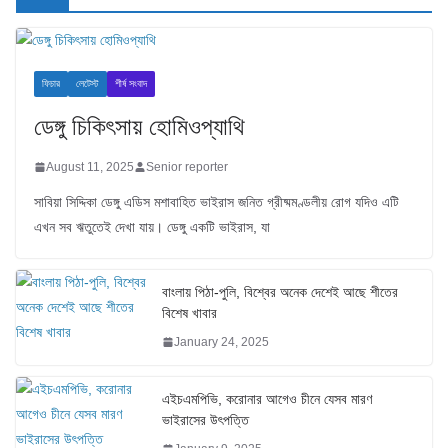
ফিচার
লেটেস্ট
শীর্ষ সংবাদ
ডেঙ্গু চিকিৎসায় হোমিওপ্যাথি
August 11, 2025
Senior reporter
সাবিয়া সিদ্দিকা ডেঙ্গু এডিস মশাবাহিত ভাইরাস জনিত গ্রীষ্মমণ্ডলীয় রোগ যদিও এটি
এখন সব ঋতুতেই দেখা যায়। ডেঙ্গু একটি ভাইরাস, যা
বাংলায় পিঠা-পুলি, বিশ্বের অনেক দেশেই আছে শীতের
বিশেষ খাবার
January 24, 2025
এইচএমপিভি, করোনার আগেও চীনে যেসব মারণ
ভাইরাসের উৎপত্তি