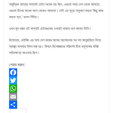
সামুদ্রিক খাদ্যের সাপ্লাই চেইন অনেক বড় ছিল, এগুলো অন্য দেশ থেকে আসতো,
এগুলো চীনের অনেক অংশ থেকেও আসতো। তাই এর সূত্র অনুসরণ করতে কিছু কাজ
করতে হবে,’ বলেন পিটার।
এখন মূল নজর এই সাপ্লাই চেইনগুলোর ওপরেই থাকবে বলে জানান তিনি।
উল্লেখ্য, বেইজিং এর সঙ্গে বেশ কয়েক মাসের আলোচনার পর গত জানুয়ারিতে বিশ্ব
স্বাস্থ্য সংস্থার মিশন শুরু হয়। মিশনে বিশেষজ্ঞদের পরিদর্শন চীনা কর্তৃপক্ষের ঘনিষ্ঠ
পর্যবেক্ষণের আওতায় ছিল।
শেয়ার করুন:
F
a
T
c
w
W
e
i
h
E
b
t
a
m
S