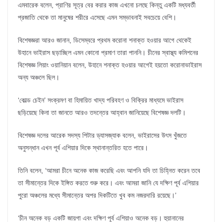
এমবারেক বলেন, প্রাণির সূত্র বের করার কাজ এখনো চলছে কিন্তু একটি মধ্যবর্তী
প্রজাতি থেকে তা মানুষের শরীরে এসেছে এমন সম্ভাবনাই সবচেয়ে বেশি।
বিশেষজ্ঞরা আরও জানান, ডিসেম্বরে প্রথম করোনা শনাক্ত হওয়ার আগে থেকেই
উহানে ভাইরাস ছড়াচ্ছিল এমন কোনো প্রমাণ তারা পাননি। চীনের স্বাস্থ্য কমিশনের
বিশেষজ্ঞ লিয়াং ওয়ানিয়ান বলেন, উহানে শনাক্ত হওয়ার আগেই হয়তো করোনাভাইরাস
অন্য অঞ্চলে ছিল।
‘কোল্ড চেইন’ সংক্রমণ বা হিমায়িত খাদ্য পরিবহণ ও বিক্রির মাধ্যমে ভাইরাস
ছড়িয়েছে কিনা তা জানতে আরও তদন্তের আহ্বান জানিয়েছে বিশেষজ্ঞ দলটি।
বিশেষজ্ঞ দলের আরেক সদস্য পিটার ড্যাসজ্যাক বলেন, ভাইরাসের উৎস খুঁজতে
অনুসন্ধান এখন পূর্ব এশিয়ার দিকে স্থানান্তরিত হতে পারে।
তিনি বলেন, ‘আমরা চীনে অনেক কাজ করেছি এবং আপনি যদি তা চিহ্নিত করেন তবে
তা সীমান্তের দিকে ইঙ্গিত করতে শুরু করে। এবং আমরা জানি যে দক্ষিণ পূর্ব এশিয়ার
পুরো অঞ্চলের মধ্যে সীমান্তের অপর দিকটিতে খুব কম নজরদারি রয়েছে।’
‘চীন অনেক বড় একটি জায়গা এবং দক্ষিণ পূর্ব এশিয়াও অনেক বড়। হুয়ানানের