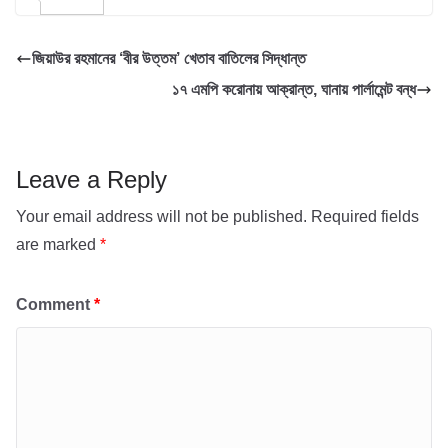
o
t
t
a
h
জিয়াউর রহমানের ‘বীর উত্তম’ খেতাব বাতিলের সিদ্ধান্ত
o
e
s
i
a
১৭ এমপি করোনায় আক্রান্ত, ঘানায় পার্লামেন্ট বন্ধ
k
r
A
l
r
p
e
p
Leave a Reply
Your email address will not be published.
Required fields
are marked
*
Comment
*