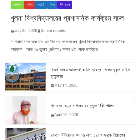
আঞ্চলিক
জাতীয়
লেটেস্ট
শিক্ষা
শীর্ষ সংবাদ
খুলনা বিশ্ববিদ্যালয়ের প্রশাসনিক কার্যক্রম সচল
July 26, 2026
Senior reporter
দ. প্রতিবেদক অবশেষে তিন দিন পর সচল হয়েছে খুলনা বিশ্ববিদ্যালয়ের প্রশাসনিক
কার্যক্রম। আজ ২৬ জুুলাই (রবিবার) সকাল ৯টা থেকে কার্যক্রম
বিতর্ক সামনে আসতেই কঠোর ব্যবস্থা নিলেন খুকৃবি ভাইস
চ্যান্সেলর
May 14, 2026
প্রফেসর আব্দুর রশিদের ২য় মৃত্যুবার্ষিকী পালিত
April 16, 2026
৪৬তম বিসিএসের ফল প্রকাশ, ১৪৫৭ জনকে নিয়োগের