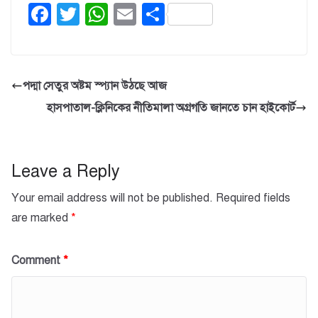
F
T
W
E
S
a
wi
h
m
h
c
tt
at
ail
ar
e
er
s
e
পদ্মা সেতুর অষ্টম স্প্যান উঠছে আজ
b
A
হাসপাতাল-ক্লিনিকের নীতিমালা অগ্রগতি জানতে চান হাইকোর্ট
o
p
o
p
k
Leave a Reply
Your email address will not be published.
Required fields
are marked
*
Comment
*