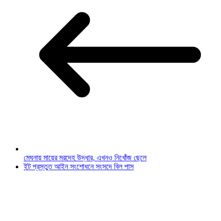
মেঘনায় মায়ের মরদেহ উদ্ধার, এখনও নিখোঁজ ছেলে
ইট প্রস্তুত আইন সংশোধনে সংসদে বিল পাস