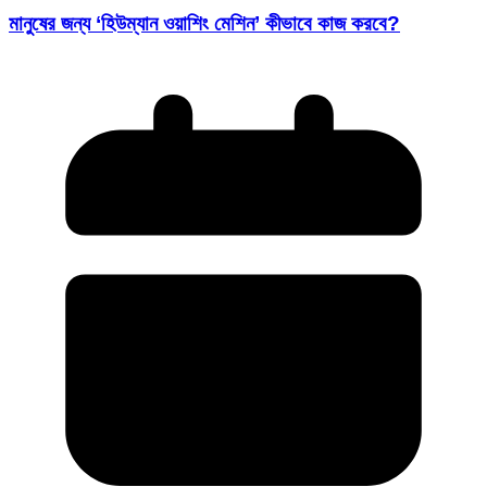
মানুষের জন্য ‘হিউম্যান ওয়াশিং মেশিন’ কীভাবে কাজ করবে?