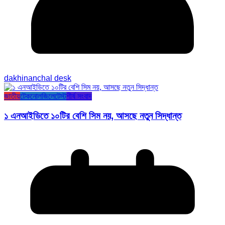
dakhinanchal desk
জাতীয়
টেকনোলজি
লেটেস্ট
শীর্ষ সংবাদ
১ এনআইডিতে ১০টির বেশি সিম নয়, আসছে নতুন সিদ্ধান্ত