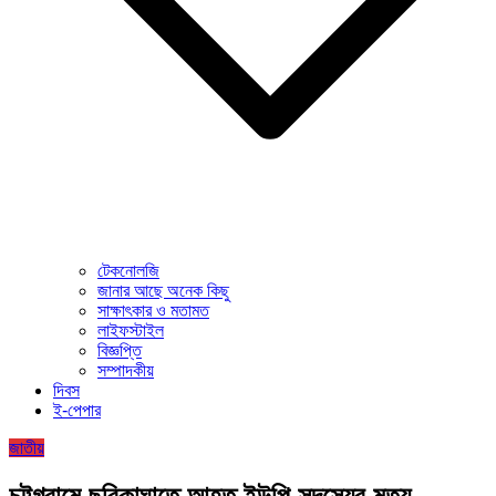
টেকনোলজি
জানার আছে অনেক কিছু
সাক্ষাৎকার ও মতামত
লাইফস্টাইল
বিজ্ঞপ্তি
সম্পাদকীয়
দিবস
ই-পেপার
জাতীয়
চট্টগ্রামে ছুরিকাঘাতে আহত ইউপি সদস্যের মৃত্যু