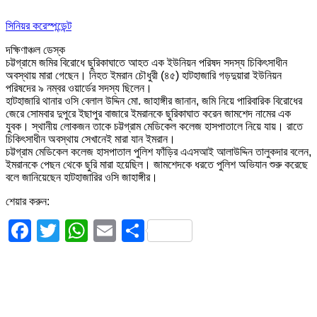
সিনিয়র করেস্পন্ডেন্ট
দক্ষিণাঞ্চল ডেস্ক
চট্টগ্রামে জমির বিরোধে ছুরিকাঘাতে আহত এক ইউনিয়ন পরিষদ সদস্য চিকিৎসাধীন
অবস্থায় মারা গেছেন। নিহত ইমরান চৌধুরী (৪৫) হাটহাজারি গড়দুয়ারা ইউনিয়ন
পরিষদের ৯ নম্বর ওয়ার্ডের সদস্য ছিলেন।
হাটহাজারি থানার ওসি বেলাল উদ্দিন মো. জাহাঙ্গীর জানান, জমি নিয়ে পারিবারিক বিরোধের
জেরে সোমবার দুপুরে ইছাপুর বাজারে ইমরানকে ছুরিকাঘাত করেন জামশেদ নামের এক
যুবক। স্থানীয় লোকজন তাকে চট্টগ্রাম মেডিকেল কলেজ হাসপাতালে নিয়ে যায়। রাতে
চিকিৎসাধীন অবস্থায় সেখানেই মারা যান ইমরান।
চট্টগ্রাম মেডিকেল কলেজ হাসপাতাল পুলিশ ফাঁড়ির এএসআই আলাউদ্দিন তালুকদার বলেন,
ইমরানকে পেছন থেকে ছুরি মারা হয়েছিল। জামশেদকে ধরতে পুলিশ অভিযান শুরু করেছে
বলে জানিয়েছেন হাটহাজারির ওসি জাহাঙ্গীর।
শেয়ার করুন:
Facebook
Twitter
WhatsApp
Email
Share