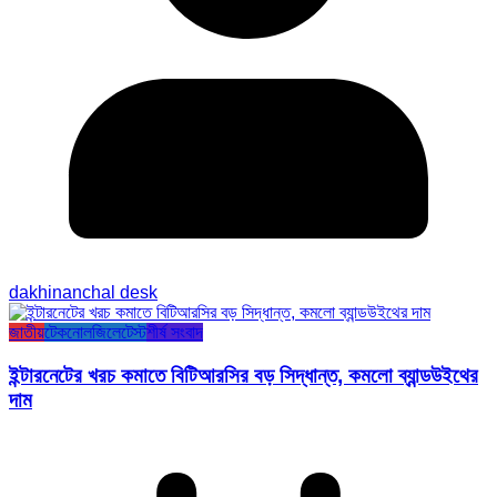
dakhinanchal desk
জাতীয়
টেকনোলজি
লেটেস্ট
শীর্ষ সংবাদ
ইন্টারনেটের খরচ কমাতে বিটিআরসির বড় সিদ্ধান্ত, কমলো ব্যান্ডউইথের
দাম