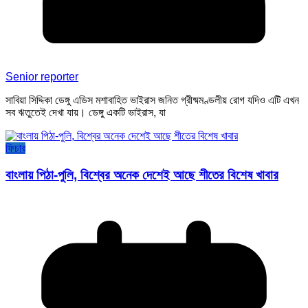
Senior reporter
সাবিয়া সিদ্দিকা ডেঙ্গু এডিস মশাবাহিত ভাইরাস জনিত গ্রীষ্মমণ্ডলীয় রোগ যদিও এটি এখন
সব ঋতুতেই দেখা যায়। ডেঙ্গু একটি ভাইরাস, যা
ফিচার
বাংলায় পিঠা-পুলি, বিশ্বের অনেক দেশেই আছে শীতের বিশেষ খাবার