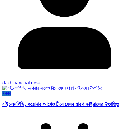
dakhinanchal desk
ফিচার
এইচএমপিভি, করোনার আগেও চীনে যেসব মারণ ভাইরাসের উৎপত্তি