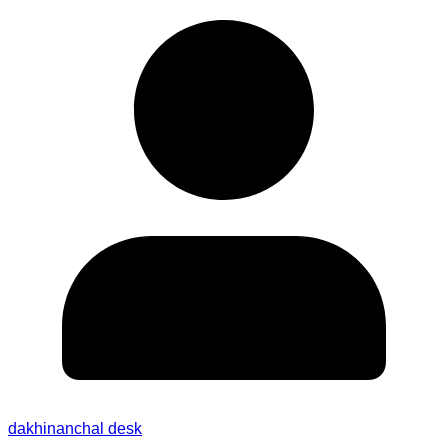
dakhinanchal desk