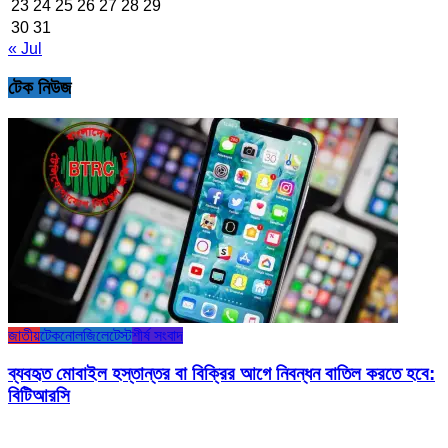
23
24
25
26
27
28
29
30
31
« Jul
টেক নিউজ
জাতীয়
টেকনোলজি
লেটেস্ট
শীর্ষ সংবাদ
ব্যবহৃত মোবাইল হস্তান্তর বা বিক্রির আগে নিবন্ধন বাতিল করতে হবে:
বিটিআরসি