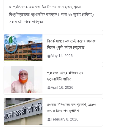
দ. প্রতিবেদক অবশেষে তিন দিন পর সচল হয়েছে খুলনা
বিশ্ববিদ্যালয়ের প্রশাসনিক কার্যক্রম। আজ ২৬ জুুলাই (রবিবার)
সকাল ৯টা থেকে কার্যক্রম
বিতর্ক সামনে আসতেই কঠোর ব্যবস্থা
নিলেন খুকৃবি ভাইস চ্যান্সেলর
May 14, 2026
প্রফেসর আব্দুর রশিদের ২য়
মৃত্যুবার্ষিকী পালিত
April 16, 2026
৪৬তম বিসিএসের ফল প্রকাশ, ১৪৫৭
জনকে নিয়োগের সুপারিশ
February 8, 2026