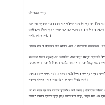
দক্ষিণাঞ্চল ডেস্ক
নতুন করে গ্যাসের দাম বাড়ানো হলে পরিবহন খাতে নৈরাজ্য দেখা দিতে 
জনজীবনেও বিরূপ প্রভাব পড়বে বলে মনে করেন তারা। শনিবার বাংলাদে
জাতীয় প্রেস ক্লাবে।
গ্যাসের দাম না বাড়ানোর দাবি আদায়ে জেলা ও উপজেলায় মানববন্ধন, প্
আলোচনা সভায় বক্তব্য দেন কলামনিস্ট সৈয়দ আবুল মকসুদ, জ্বালানি বি
ফেডারেশনের সভাপতি সিকদার বেনজির আহমেদের সভাপতিত্বে সভায় সাধা
গোলাম ফারুক বলেন, বর্তমানে একজন অটোরিকশা চালক গ্যাস ক্রয় বাবদ দৈ
একজন চালকের গ্যাস ক্রয়ে খরচ হবে ৬০০ টাকার বেশি।
গত দশ বছরে ছয় বার গ্যাসের মূল্যবৃদ্ধি করা হয়েছে। প্রতিবেশি ভারতে 
কিনব? সরকার গ্যাসের মূল্য বৃদ্ধি করলে বাসা ভাড়া, বিদ্যুৎ বিল এবং দ্র