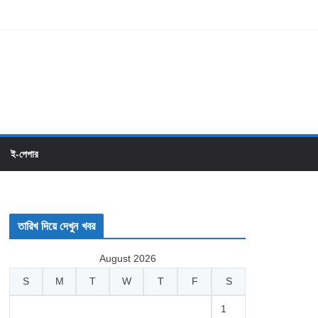
ই-পেপার
তারিখ দিয়ে দেখুন খবর
August 2026
S
M
T
W
T
F
S
1