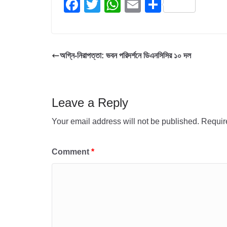
F
T
W
E
S
a
wi
h
m
h
c
tt
at
ail
ar
e
er
s
e
অগ্নি-নিরাপত্তা: ভবন পরিদর্শনে ডিএনসিসির ১০ দল
b
A
o
p
o
p
Leave a Reply
k
Your email address will not be published.
Requir
Comment
*