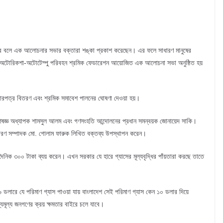
পারে বলে এক আলোচনার সভার বক্তারা শঙ্কা প্রকাশ করেছেন। এর ফলে সাধারণ মানুষের
শ অটোরিকশা-অটোটেম্পু পরিবহন শ্রমিক ফেডারেশন আয়োজিত এক আলোচনা সভা অনুষ্ঠিত হয়
রচারপত্র বিতরণ এবং শ্রমিক সমাবেশ পালনের ঘোষণা দেওয়া হয়।
শেষজ্ঞ অধ্যাপক শামসুল আলম এবং গণসংহতি আন্দোলনের প্রধান সমন্বয়ক জোনায়েদ সাকি।
রণ সম্পাদক মো. গোলাম ফারুক লিখিত বক্তব্য উপস্থাপন করেন।
নিক ৩০০ টাকা ব্যয় করেন। এখন সরকার যে হারে গ্যাসের মূল্যবৃদ্ধির পাঁয়তারা করছে তাতে
৬ ডলারে যে পরিমাণ গ্যাস পাওয়া যায় বাংলাদেশ সেই পরিমাণ গ্যাস কেন ১০ ডলার দিয়ে
ব্যমূল্য জনগণের ক্রয় ক্ষমতার বাইরে চলে যাবে।