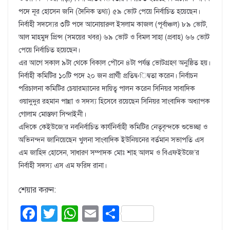
পদে নূর হোসেন জনি (দৈনিক তথ্য) ৫৯ ভোট পেয়ে নির্বাচিত হয়েছেন।
নির্বাহী সদস্যের ৩টি পদে আনোয়ারুল ইসলাম কাজল (পূর্বাঞ্চল) ৮৯ ভোট,
আল মাহমুদ প্রিন্স (সময়ের খবর) ৬৯ ভোট ও বিমল সাহা (প্রবাহ) ৬৬ ভোট
পেয়ে নির্বাচিত হয়েছেন।
এর আগে সকাল ৯টা থেকে বিকাল পৌনে ৪টা পর্যন্ত ভোটগ্রহণ অনুষ্ঠিত হয়।
নির্বাহী কমিটির ১০টি পদে ২০ জন প্রার্থী প্রতিদ্ব›িদ্বতা করেন। নির্বাচন
পরিচালনা কমিটির চেয়ারম্যানের দায়িত্ব পালন করেন সিনিয়র সাবাদিক
ওয়াদুদুর রহমান পান্না ও সদস্য হিসেবে রয়েছেন সিনিয়র সাংবাদিক অধ্যাপক
গোলাম মোস্তফা সিন্দাইনী।
এদিকে কেইউজে’র নবনির্বাচিত কার্যনির্বাহী কমিটির নেতৃবৃন্দকে শুভেচ্ছা ও
অভিনন্দন জানিয়েছেন খুলনা সাংবাদিক ইউনিয়নের বর্তমান সভাপতি এস
এম জাহিদ হোসেন, সাধারণ সম্পাদক মোঃ শাহ আলম ও বিএফইউজে’র
নির্বাহী সদস্য এস এম ফরিদ রানা।
শেয়ার করুন:
F
T
W
E
S