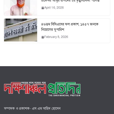
প্রফেসর আব্দুর রশিদের ২য় মৃত্যুবার্ষিকী পালিত
April 16, 2026
৪৬তম বিসিএসের ফল প্রকাশ, ১৪৫৭ জনকে
নিয়োগের সুপারিশ
February 8, 2026
সম্পাদক ও প্রকাশক- এস এম সাহিদ হোসেন