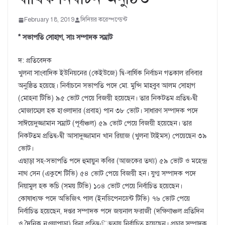
February 18, 2019
সিনিয়র করেস্পন্ডেন্ট
* সভাপতি সোহাগ, সাঃ সম্পাদক সম্রাট
দ: প্রতিবেদক
খুলনা সাংবাদিক ইউনিয়নের (কেইউজে) দ্বি-বার্ষিক নির্বাচন গতকাল রবিবার
অনুষ্ঠিত হয়েছে। নির্বাচনে সভাপতি পদে মো. মুন্সি মাহবুব আলম সোহাগ
(মোহনা টিভি) ৯৫ ভোট পেয়ে বিজয়ী হয়েছেন। তার নিকটতম প্রতিদ্ব›দ্বী
মোজাম্মেল হক হাওলাদার (প্রবাহ) পান ৩৮ ভোট। সাধারণ সম্পাদক পদে
সাঈয়েদুজ্জামান সম্রাট (পূর্বাঞ্চল) ৫৯ ভোট পেয়ে বিজয়ী হয়েছেন। তার
নিকটতম প্রতিদ্ব›দ্বী আসাদুজ্জামান খান রিয়াজ (খুলনা টাইমস) পেয়েছেন ৩৯
ভোট।
এছাড়া সহ-সভাপতি পদে হুমায়ুন কবির (আজকের তথ্য) ৫৯ ভোট ও মহেন্দ্র
নাথ সেন (একুশে টিভি) ৫৪ ভোট পেয়ে বিজয়ী হন। যুগ্ম সম্পাদক পদে
নিয়ামুল হক কচি (সময় টিভি) ১০৪ ভোট পেয়ে নির্বাচিত হয়েছেন।
কোষাধ্যক্ষ পদে অভিজিৎ পাল (ইনডিপেনডেন্ট টিভি) ৭৬ ভোট পেয়ে
নির্বাচিত হয়েছেন, দপ্তর সম্পাদক পদে জয়নাল ফরাজী (দক্ষিণাঞ্চল প্রতিদিন
ও দৈনিক নওয়াপাড়া) বিনা প্রতিদ্ব›িদ্বতায় নির্বাচিত হয়েছেন। প্রচার সম্পাদক