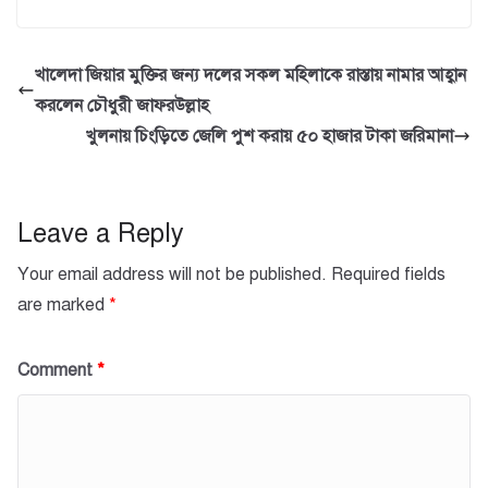
a
wi
h
m
h
c
tt
at
ail
ar
e
er
s
e
খালেদা জিয়ার মুক্তির জন্য দলের সকল মহিলাকে রাস্তায় নামার আহ্বান
b
A
করলেন চৌধুরী জাফরউল্লাহ
o
p
খুলনায় চিংড়িতে জেলি পুশ করায় ৫০ হাজার টাকা জরিমানা
o
p
k
Leave a Reply
Your email address will not be published.
Required fields
are marked
*
Comment
*