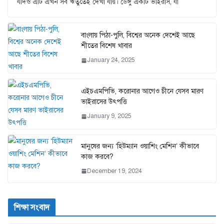
যদিও এটি এখন সব ঋতুতেই দেখা যায়। ডেঙ্গু একটি ভাইরাস, যা
বাংলায় পিঠা-পুলি, বিশ্বের অনেক দেশেই আছে
শীতের বিশেষ খাবার
January 24, 2025
এইচএমপিভি, করোনার আগেও চীনে যেসব মারণ
ভাইরাসের উৎপত্তি
January 9, 2025
মানুষের জন্য ‘হিউম্যান ওয়াশিং মেশিন’ কীভাবে
কাজ করবে?
December 19, 2024
শিক্ষা সংবাদ