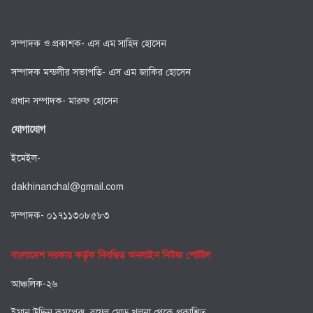
সম্পাদক ও প্রকাশক- এস এম সাহিদ হোসেন
সম্পাদক মন্ডলীর সভাপতি- এস এম জাকির হোসেন
প্রধান সম্পাদক- মারুফ হোসেন
যোগাযোগ
ইমেইল-
dakhinanchal@gmail.com
সম্পাদক- ০১৭১১৩০৮৫৮৩
বাংলাদেশ সরকার কর্তৃক নিবন্ধিত অনলাইন নিউজ পোর্টাল
আঞ্চলিক-২৬
ইমান উদ্দিন কমপ্লেক্স, রয়েল মোড় খুলনা থেকে প্রকাশিত