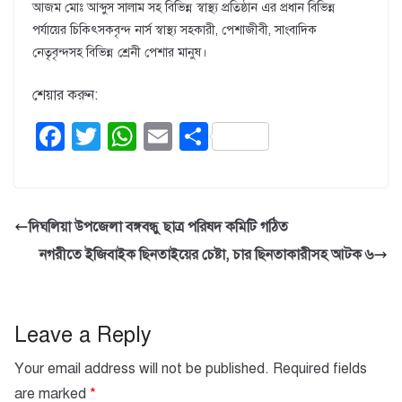
আজম মোঃ আব্দুস সালাম সহ বিভিন্ন স্বাস্থ্য প্রতিষ্ঠান এর প্রধান বিভিন্ন
পর্যায়ের চিকিৎসকবৃন্দ নার্স স্বাস্থ্য সহকারী, পেশাজীবী, সাংবাদিক
নেতৃবৃন্দসহ বিভিন্ন শ্রেনী পেশার মানুষ।
শেয়ার করুন:
F
T
W
E
S
a
wi
h
m
h
c
tt
at
ail
ar
e
er
s
e
দিঘলিয়া উপজেলা বঙ্গবন্ধু ছাত্র পরিষদ কমিটি গঠিত
b
A
নগরীতে ইজিবাইক ছিনতাইয়ের চেষ্টা, চার ছিনতাকারীসহ আটক ৬
o
p
o
p
k
Leave a Reply
Your email address will not be published.
Required fields
are marked
*