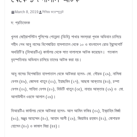
March 8, 2019
সিনিয়র করেস্পন্ডেন্ট
দ: প্রতিবেদক
খুলনা মেট্রোপলিটন পুলিশের গোয়েন্দা (ডিবি) শাখার সদস্যরা পৃথক অভিযান চালিয়ে
শহীদ শেখ আবু নাসের বিশেষায়িত হাসপাতাল থেকে ১০ ও বাংলাদেশ রোড ট্রান্সপোর্ট
অথরিটি’র (বিআরটিএ) কার্যালয় থেকে সাত দালালকে আটক করেছেন। গতকাল
বৃহস্পতিবার অভিযান চালিয়ে তাদের আটক করা হয়।
আবু নাসের বিশেষায়িত হাসপাতাল থেকে আটকরা হলেন- মো. সৌরভ (২৯), নাসিমা
বেগম (৪৯), জোসনা খাতুন (৩২), ইয়াছমিন (২৭), আছমা আক্তার (৪৩), চম্পা
বেগম (৩২), সাহিদা বেগম (৫০), বিউটি খাতুন (৩৫), নাহার আক্তার (২৯) ও মো.
আলাউদ্দীন ওরফে আলাল (২৬)।
বিআরটিএ কার্যালয় থেকে আটকরা হলেন- আল আমিন ফকির (৩২), ইব্রাহিম মির্জা
(৬২), মঞ্জুর আহম্মেদ (৪০), আহাদ আলী (২৯), জিয়াউর রহমান (৪২), মোশারফ
হোসেন (৪০) ও কামাল মিয়া (৪৪)।