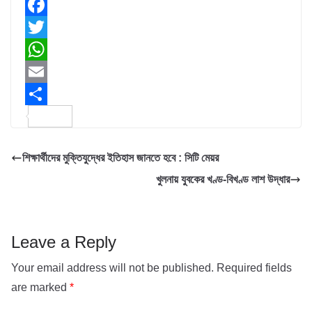
F
a
T
c
w
W
e
i
h
E
b
t
a
m
S
o
t
t
a
h
শিক্ষার্থীদের মুক্তিযুদ্ধের ইতিহাস জানতে হবে : সিটি মেয়র
o
e
s
i
a
খুলনায় যুবকের খণ্ড-বিখণ্ড লাশ উদ্ধার
k
r
A
l
r
p
e
p
Leave a Reply
Your email address will not be published.
Required fields
are marked
*