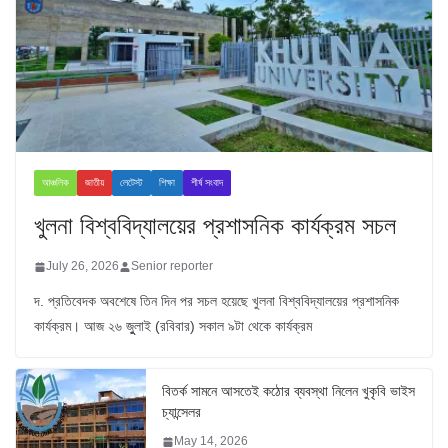
আঞ্চলিক
জাতীয়
লেটেস্ট
শিক্ষা
শীর্ষ সংবাদ
খুলনা বিশ্ববিদ্যালয়ের প্রশাসনিক কার্যক্রম সচল
July 26, 2026
Senior reporter
দ. প্রতিবেদক অবশেষে তিন দিন পর সচল হয়েছে খুলনা বিশ্ববিদ্যালয়ের প্রশাসনিক
কার্যক্রম। আজ ২৬ জুুলাই (রবিবার) সকাল ৯টা থেকে কার্যক্রম
বিতর্ক সামনে আসতেই কঠোর ব্যবস্থা নিলেন খুকৃবি ভাইস
চ্যান্সেলর
May 14, 2026