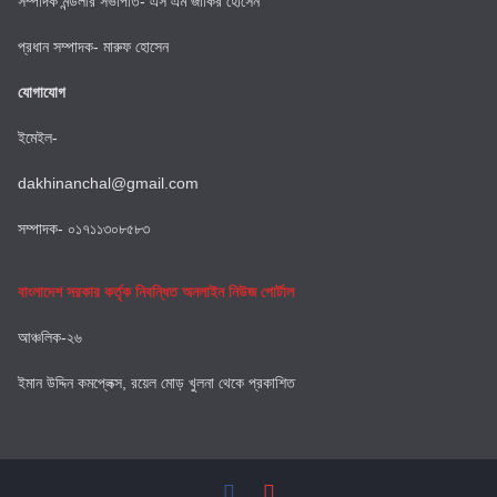
সম্পাদক মন্ডলীর সভাপতি- এস এম জাকির হোসেন
প্রধান সম্পাদক- মারুফ হোসেন
যোগাযোগ
ইমেইল-
dakhinanchal@gmail.com
সম্পাদক- ০১৭১১৩০৮৫৮৩
বাংলাদেশ সরকার কর্তৃক নিবন্ধিত অনলাইন নিউজ পোর্টাল
আঞ্চলিক-২৬
ইমান উদ্দিন কমপ্লেক্স, রয়েল মোড় খুলনা থেকে প্রকাশিত