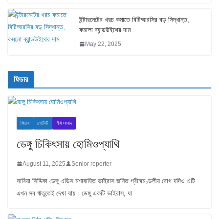
ইন্টারনেটের খরচ কমাতে বিটিআরসির বড় সিদ্ধান্ত,
কমলো ব্যান্ডউইথের দাম
May 22, 2025
ফিচার
ফিচার
লেটেস্ট
শীর্ষ সংবাদ
ডেঙ্গু চিকিৎসায় হোমিওপ্যাথি
August 11, 2025
Senior reporter
সাবিয়া সিদ্দিকা ডেঙ্গু এডিস মশাবাহিত ভাইরাস জনিত গ্রীষ্মমণ্ডলীয় রোগ যদিও এটি
এখন সব ঋতুতেই দেখা যায়। ডেঙ্গু একটি ভাইরাস, যা