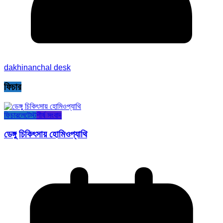
dakhinanchal desk
ফিচার
ফিচার
লেটেস্ট
শীর্ষ সংবাদ
ডেঙ্গু চিকিৎসায় হোমিওপ্যাথি