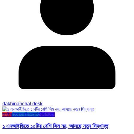
dakhinanchal desk
জাতীয়
টেকনোলজি
লেটেস্ট
শীর্ষ সংবাদ
১ এনআইডিতে ১০টির বেশি সিম নয়, আসছে নতুন সিদ্ধান্ত