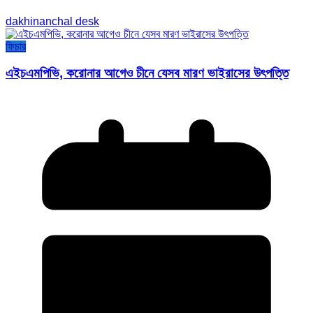
dakhinanchal desk
ফিচার
এইচএমপিভি, করোনার আগেও চীনে যেসব মারণ ভাইরাসের উৎপত্তি