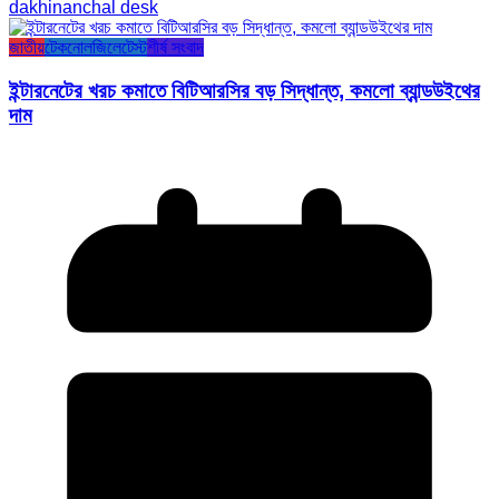
dakhinanchal desk
জাতীয়
টেকনোলজি
লেটেস্ট
শীর্ষ সংবাদ
ইন্টারনেটের খরচ কমাতে বিটিআরসির বড় সিদ্ধান্ত, কমলো ব্যান্ডউইথের
দাম