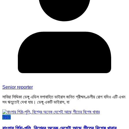
Senior reporter
সাবিয়া সিদ্দিকা ডেঙ্গু এডিস মশাবাহিত ভাইরাস জনিত গ্রীষ্মমণ্ডলীয় রোগ যদিও এটি এখন
সব ঋতুতেই দেখা যায়। ডেঙ্গু একটি ভাইরাস, যা
ফিচার
বাংলায় পিঠা-পুলি, বিশ্বের অনেক দেশেই আছে শীতের বিশেষ খাবার