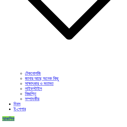
টেকনোলজি
জানার আছে অনেক কিছু
সাক্ষাৎকার ও মতামত
লাইফস্টাইল
বিজ্ঞপ্তি
সম্পাদকীয়
দিবস
ই-পেপার
আঞ্চলিক