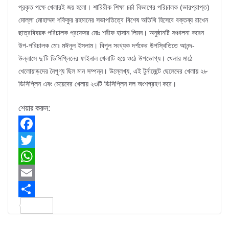
প্রকৃত পক্ষে খেলারই জয় হলো। শারিরীক শিক্ষা চর্চা বিভাগের পরিচালক (ভারপ্রাপ্ত)
মোল্লা মোহাম্মদ শফিকুর রহমানের সভাপতিত্বে বিশেষ অতিথি হিসেবে বক্তব্য রাখেন
ছাত্রবিষয়ক পরিচালক প্রফেসর মোঃ শরীফ হাসান লিমন। অনুষ্ঠানটি সঞ্চালনা করেন
উপ-পরিচালক মোঃ মঈনুল ইসলাম। বিপুল সংখ্যক দর্শকের উপস্থিতিতে আনন্দ-
উল্লাসে দু’টি ডিসিপ্লিনের ফাইনাল খেলাটি হয়ে ওঠে উপভোগ্য। খেলার মাঠে
খেলোয়াড়দের নৈপুণ্য ছিল মান সম্পন্ন। উল্লেখ্য, এই টুর্নামেন্টে ছেলেদের খেলায় ২৮
ডিসিপ্লিন এবং মেয়েদের খেলায় ২৩টি ডিসিপ্লিন দল অংশগ্রহণ করে।
শেয়ার করুন:
F
a
T
c
w
W
e
i
h
E
b
t
a
m
S
o
t
t
a
h