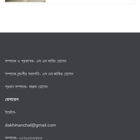
সম্পাদক ও প্রকাশক- এস এম সাহিদ হোসেন
সম্পাদক মন্ডলীর সভাপতি- এস এম জাকির হোসেন
প্রধান সম্পাদক- মারুফ হোসেন
যোগাযোগ
ইমেইল-
dakhinanchal@gmail.com
সম্পাদক- ০১৭১১৩০৮৫৮৩