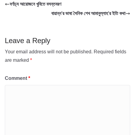
বর্ণাঢ্য আয়োজনে খুবিতে বসন্তবরণ
o
e
s
i
a
বায়ান্ন’র ভাষা সৈনিক শেখ আমানুল্লাহ’র ইতি কথা
k
r
A
l
r
p
e
p
Leave a Reply
Your email address will not be published.
Required fields
are marked
*
Comment
*