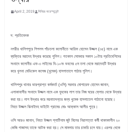
April 2, 2019
সিনিয়র করেস্পন্ডেন্ট
দ: প্রতিবেদক
নগরীর খালিশপুরে পিপলস পাঁচতলা কলোনীতে আরিফ হোসেন উজ্জল (৩৫) নামে এক
ব্যক্তির মরাদেহ উদ্ধার করেছে পুলিশ। গতকাল সোমবার সকাল ১০টায় প্রতিবেশিদের
সংবাদে কলোনীর এফ-৩ লাইনের বি-১০নং ভবনের ৫ম তলা থেকে মরাদেহটি উদ্ধার
করে খুলনা মেডিকেল কলেজ (খুমেক) হাসপাতালে পাঠায় পুলিশ।
খালিশপুর থানার ভারপ্রাপ্ত কর্মকর্তা (ওসি) সরদার মোশারেফ হোসেন জানান,
এলাকাবাসীর সংবাদে উজ্জল নামে এক যুবকের লাশ তার নিজ ঘরের ফ্লোর থেকে উদ্ধার
করা হয়। লাশ উদ্ধার করে ময়নাতদন্তর জন্য খুমেক হাসপাতেল পাঠানো হয়েছে।
নিহত উজ্জল ঝিনাইদহ ভাইটো গ্রামের মোঃ আক্কাস আলীর পুত্র।
ওসি আরও জানান, নিহত উজ্জল প্লাটিনাম জুট মিলের নিরাপত্তা কর্মী থাকাকালীন ২০
কেজি গাজাসহ তাকে আটক করা হয়। সে মামলায় তার চাকরি চলে যায়। এরপর থেকে