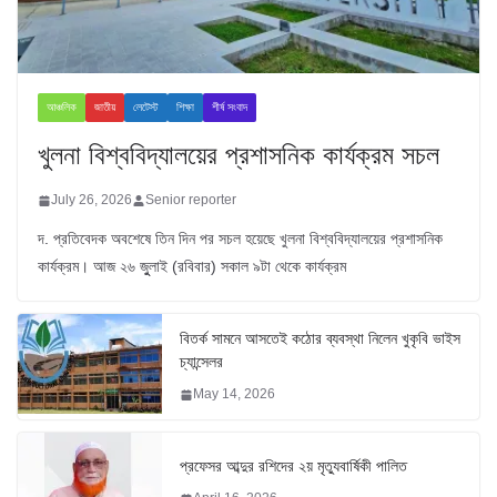
আঞ্চলিক
জাতীয়
লেটেস্ট
শিক্ষা
শীর্ষ সংবাদ
খুলনা বিশ্ববিদ্যালয়ের প্রশাসনিক কার্যক্রম সচল
July 26, 2026
Senior reporter
দ. প্রতিবেদক অবশেষে তিন দিন পর সচল হয়েছে খুলনা বিশ্ববিদ্যালয়ের প্রশাসনিক
কার্যক্রম। আজ ২৬ জুুলাই (রবিবার) সকাল ৯টা থেকে কার্যক্রম
বিতর্ক সামনে আসতেই কঠোর ব্যবস্থা নিলেন খুকৃবি ভাইস
চ্যান্সেলর
May 14, 2026
প্রফেসর আব্দুর রশিদের ২য় মৃত্যুবার্ষিকী পালিত