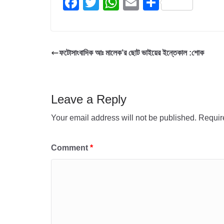
F
T
W
E
S
a
wi
h
m
h
c
tt
at
ail
ar
e
er
s
e
ফটোসাংবাদিক আঃ মালেক’র ছোট ভাইয়ের ইন্তেকাল :শোক
b
A
o
p
o
p
Leave a Reply
k
Your email address will not be published.
Requir
Comment
*