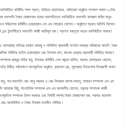
 নবনির্বাচিত কমিটির শপথ গ্রহণ, দায়িত্ব হস্তান্তর, অভিষেক অনুষ্ঠান গতকাল সকাল ১০টায়
বেক সভাপতি সৈয়দ মোজাম্মেল হকের সভাপতিত্বে নবনির্বাচিত সভাপতি কামরুল করিম বাবুর
ির্বাচন পরিচালনা কমিটির চেয়ারম্যান এস এম সোহরাব হোসেন। অনুষ্ঠানে প্রধান অতিথি হিসেবে
স এন্ড ইন্ডাস্ট্রি’র সভাপতি কাজী আমিনুল হক। স্বাগত বক্তৃতা করেন নবনির্বাচিত সাধারণ
য়া ও আলহাজ্ব দাউদুর রহমান আরজু ও সম্মিলিত ব্যবসায়ী সংগঠন সমন্বয় পরিষদের আহŸায়ক
ালিক সমিতির ভাইস চেয়ারম্যান মোঃ ইসলাম খান, মালেক চেম্বার ব্যবসায়ী সমিতির সাধারণ
সম্পাদক হুমায়ুর কবির বাবু, উন্নয়ন কমিটির শেখ আব্দুল হালিম, সরদার মোশাররফ হোসেন,
তার নিবীড় পর্যবেক্ষণে সাংস্কৃতিক অনুষ্ঠান, র‌্যাফেল ড্র, পুরস্কার বিতরণসহ দিনব্যাপী নানান
িম বাবু, সহ-সভাপতি মোঃ আবু বক্কর ও মোঃ দিদারুল আলম লাভলু, সাধারণ সম্পাদক এস এম
ি ইউ আহমেদ মিঠু, সাংগঠনিক সম্পাদক এস এম আলমগীর হোসেন, প্রচার সম্পাদক কাজী
ংস্কৃতিক সম্পাদক রিপন সরকার এবং নির্বাহী সদস্য সৈয়দ মোজাম্মেল হক, সরদার আরশাদ
, মোঃ আলাউদ্দিন ও সৈয়দ ইসমাম তাহসীন সৌমিক।