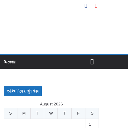
ই-পেপার
তারিখ দিয়ে দেখুন খবর
August 2026
S
M
T
W
T
F
S
1