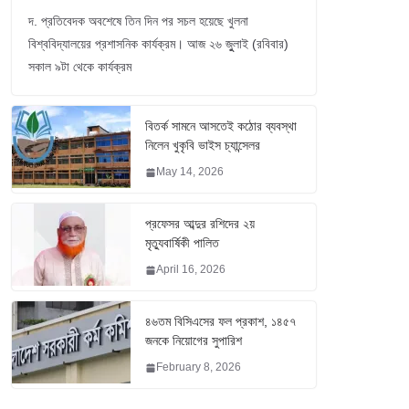
দ. প্রতিবেদক অবশেষে তিন দিন পর সচল হয়েছে খুলনা
বিশ্ববিদ্যালয়ের প্রশাসনিক কার্যক্রম। আজ ২৬ জুুলাই (রবিবার)
সকাল ৯টা থেকে কার্যক্রম
বিতর্ক সামনে আসতেই কঠোর ব্যবস্থা
নিলেন খুকৃবি ভাইস চ্যান্সেলর
May 14, 2026
প্রফেসর আব্দুর রশিদের ২য়
মৃত্যুবার্ষিকী পালিত
April 16, 2026
৪৬তম বিসিএসের ফল প্রকাশ, ১৪৫৭
জনকে নিয়োগের সুপারিশ
February 8, 2026