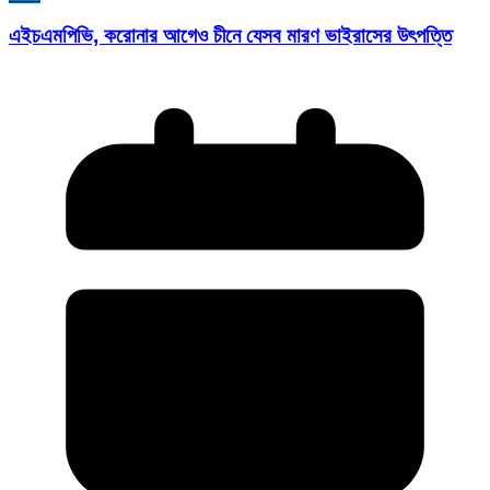
এইচএমপিভি, করোনার আগেও চীনে যেসব মারণ ভাইরাসের উৎপত্তি