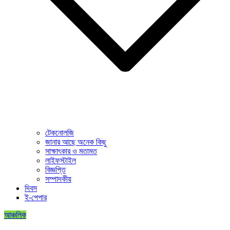
টেকনোলজি
জানার আছে অনেক কিছু
সাক্ষাৎকার ও মতামত
লাইফস্টাইল
বিজ্ঞপ্তি
সম্পাদকীয়
দিবস
ই-পেপার
আঞ্চলিক