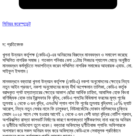
সিনিয়র করেস্পন্ডেন্ট
দ: প্রতিবেদক
খুলনা উন্নয়ন কর্তৃপক্ষ (কেডিএ)-এর অনিয়মের বিরুদ্ধে মানববন্ধন ও সমাবেশ করেছে
সম্মিলিত নাগরিক সমাজ। গতকাল শনিবার বেলা ১১টায় পিকচার প্যালেস মোড়ে অনুষ্ঠিত
মানববন্ধন কর্মসূচিতে সভাপতিত্ব করেন সম্মিলিত নাগরিক সমাজের আহবায়ক এ্যাড. মো.
সাইফুল ইসলাম।
মানববন্ধনে বক্তারা খুলনা উন্নয়ন কর্তৃপক্ষ (কেডিএ) নকশা অনুমোদনের ক্ষেত্রে নিত্য
নতুন আইন প্রনয়ণ, নকশা অনুমোদনের জন্য দীর্ঘ অপেক্ষমান তালিকা, কেডিএ কর্তৃক
বরাদ্দকৃত প্লট হস্তান্তরের ক্ষেত্রে আকাশ ছোঁয়া আর্থিক চাহিদা, আবাসিক হোক কিংবা
বাণিজ্যিক হোক তার ট্রান্সফার ফি বৃদ্ধি, কেডিএ প্লটের বিধিমালা ফরমের মূল্য পূর্বের
তুলনায় ২ থেকে ৩ গুন বৃদ্ধি, এনওসি/ প্লান পাশ ফি পূর্বের তুলনায় বৃদ্ধিসহ ১৫% ভ্যাট
আরোপ, নিত্য নতুন সেবার নামে ফি চালুকরণ, নিউমার্কেটের দোকান মালিকদের চুক্তির
মেয়াদ ২০২৫ সালে শেষ হওয়ার আগেই ২ থেকে ৩ গুন বেশী ভাড়া বৃদ্ধির নোটিশ প্রদান,
অপরিকল্পিত রাস্তা কালভার্ট নির্মাণের কারণে জলাবদ্ধতা সৃষ্টিকরণসহ নানা ধরণের অনিয়ম
ও দুর্নীতির অভিযোগ তুলে ধরেন। বক্তারা অবিলম্বে দুর্ণীতিবাজ প্লানিং অফিসারকে
অপসারণ করে সকল অনিয়ম বন্ধ করে অবিলম্বে কেডিএকে সেবামূলক প্রতিষ্ঠানে