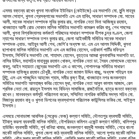
রূপদানের জন্য কর্তৃপক্ষের প্রতি আহবান জানান।
এসময় বক্তব্য রাখেন খুলনা সাংবাদিক ইউনিয়ন (কেইউজে) এর সভাপতি মো. মুন্সি মাহবুব
আলম সোহাগ, খুলনা প্রেসক্লাবের সভাপতি এস এম হাবিব, সাধারণ সম্পাদক মো. সাহেব
আলী, সাবেক সাধারণ সম্পাদক সুবির কুমার রায়, নাগরিক নেতা মিনা আজিজুর রহমান,
খানজাহান আলী রোড দোকান মালিক সমিতির সভাপতি কামরুল করিম বাবু, শেখ শমসের
আলী, খুলনা বিশ্ববিদ্যালয় কর্মকর্তা পরিষদের সাধারণ সম্পাদক দীপক চন্দ্র মণ্ডল, জেলা
ন্যাপের সাধারণ সম্পাদক তপন কুমার রায়, জেলা আইনজীবী সমিতির সাবেক সাধারণ
সম্পাদক এ্যাড. আইয়ুব আলী শেখ, জেপি’র অধ্যক্ষ ডা. এম এন আলম সিদ্দিকী, খুলনা
ছাপাখানা মালিক সমিতির সভাপতি এস এম জাকির হোসেন, ওর্য়াকার্স পার্টির মফিদুল
ইসলাম, সিপিবি’র সভাপতি মো. শাহাদাৎ হোসেন, বৃহত্তর আমরা খুলনাবাসির সভাপতি ডা.
নাসির উদ্দিন, মহাসচিব মাহাবুবুর রহমান খোকন, নাগরিক নেতা ডা. সৈয়দ মোসাদ্দেক হোসেন
বাবলু, আইন সহায়তা কেন্দ্রের সভাপতি এম এ কাশেম, গোপালগঞ্জ সমিতির সাধারণ
সম্পাদক হাফিজুর রহমান চৌধুরী, নাগরিক নেতা জামাল উদ্দিন বাচ্চু, অধ্যক্ষ শহিদুল হক
মিন্টু, এস এম শামছুদ্দিন আহমেদ শ্যাম, সমীর কৃষ্ণ হীরা, খানজাহান নগর জনকল্যান
সমিতির সভাপতি আলহাজ্ব কবির হোসেন মৃধা, নাগরিক নেতা আবুল কালাম আজাদ, রেল
শ্রমিক নেতা মো. রায়তুল ইসলাম সহ বিভিন্ন সামাজিক, রাজনৈতিক, ছাত্র জনতা বক্তব্য
রাখেন। মানববন্ধন কর্মসূচি পরিচালনা করেন, সম্মিলিত নাগরিক কমিটির সদস্য সচিব মো.
মিজানুর রহমান বাবু ও খুলনা ভিশনের ব্যবস্থাপনা পরিচালক কাউন্সিলর ফকির মো. সাইফুল
ইসলাম।
এসময়ে সোনাডাঙ্গা আবসিক (সেকেন্ড ফেজ) কল্যাণ সমিতি, দৌলতপুর ব্যবসায়ী সমিতি,
ইটবালু কয়লা ব্যবসায়ী মালিক সমিতি, নৌপরিবহন কমিশন এজেন্ট কল্যাণ সমিতি, খালিশপুর
হাউজিং ব্যবসায়ী সমিতি, পূর্ব বানিয়া খামার, জনকল্যাণ বহুমূখী সমবায় সমিতি, শেরে বাংলা
মার্কেট মালিক সমিতি, খুলনা জেলা কাঠ ব্যবসায়ী মালিক সমিতি, আলো সুপার মার্কেট মালিক
সমিতি, পৌর সুপার মার্কেট মালিক সমিতি, কেসিসি সুপার মার্কেট মালিক সমিতি, চশমা বণিক