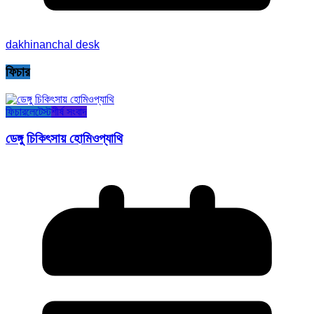
dakhinanchal desk
ফিচার
ফিচার
লেটেস্ট
শীর্ষ সংবাদ
ডেঙ্গু চিকিৎসায় হোমিওপ্যাথি