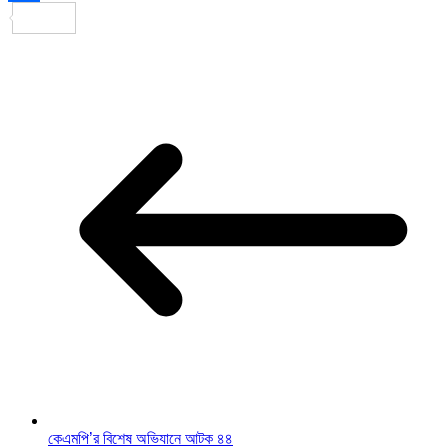
Share
কেএমপি’র বিশেষ অভিযানে আটক ৪৪