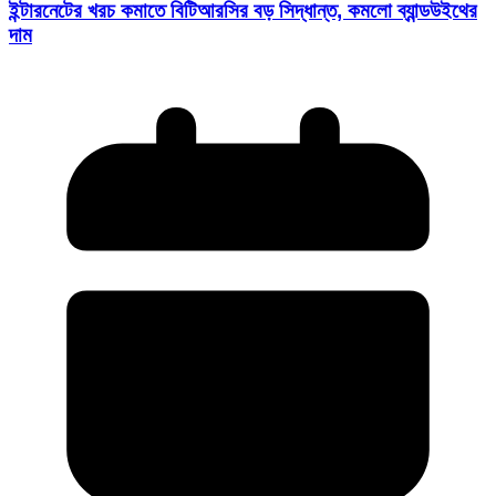
ইন্টারনেটের খরচ কমাতে বিটিআরসির বড় সিদ্ধান্ত, কমলো ব্যান্ডউইথের
দাম