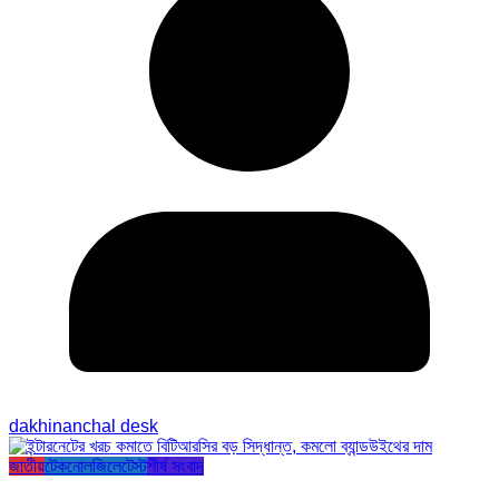
dakhinanchal desk
জাতীয়
টেকনোলজি
লেটেস্ট
শীর্ষ সংবাদ