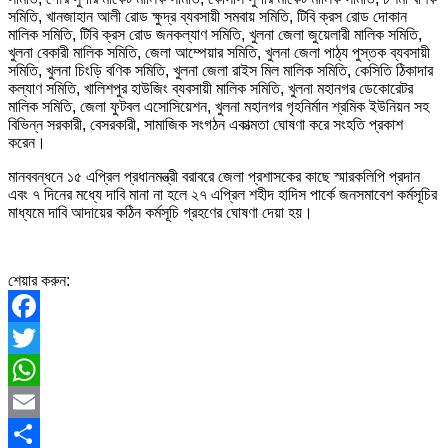
সমিতি, খানজাহান আলী রোড ক্ষুদ্র ব্যবসায়ী সমবায় সমিতি, টিবি ক্রস রোড দোকান
মালিক সমিতি, টিবি ক্রস রোড জনকল্যাণ সমিতি, খুলনা জেলা জুয়েলারী মালিক সমিতি,
খুলনা বেকারী মালিক সমিতি, জেলা আম্পেয়ার সমিতি, খুলনা জেলা পাঠ্য পুস্তক ব্যবসায়ী
সমিতি, খুলনা চিংড়ি বণিক সমিতি, খুলনা জেলা রাইস মিল মালিক সমিতি, কেসিতি ঠিকাদার
কল্যাণ সমিতি, খালিশপুর হাউজিং ব্যবসায়ী মালিক সমিতি, খুলনা মহানগর ডেকোরেটর
মালিক সমিতি, জেলা ফুটবল এসোসিয়েশন, খুলনা মহানগর গৃহনির্মান শ্রমিক ইউনিয়ন সহ
বিভিন্ন সরকারী, বেসরকারী, সামাজিক সংগঠন একাত্মতা ঘোষণা করে সংহতি প্রকাশ
করেন।
মানববন্ধনে ১৫ এপ্রিল প্রধানমন্ত্রী বরাবরে জেলা প্রশাসকের কাছে স্মারকলিপি প্রদান
এবং ৭ দিনের মধ্যে দাবি মানা না হলে ২৭ এপ্রিল শহীদ হাদিস পার্কে জনসমাবেশ কর্মসূচির
মাধ্যমে দাবি আদায়ের কঠিন কর্মসূচি গ্রহণের ঘোষণা দেয়া হয়।
শেয়ার করুন:
Facebook
Twitter
WhatsApp
Email