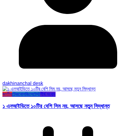
dakhinanchal desk
জাতীয়
টেকনোলজি
লেটেস্ট
শীর্ষ সংবাদ
১ এনআইডিতে ১০টির বেশি সিম নয়, আসছে নতুন সিদ্ধান্ত