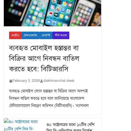
জাতীয়
টেকনোলজি
লেটেস্ট
শীর্ষ সংবাদ
ব্যবহৃত মোবাইল হস্তান্তর বা
বিক্রির আগে নিবন্ধন বাতিল
করতে হবে: বিটিআরসি
February 3, 2026
dakhinanchal desk
ব্যবহৃত মোবাইল ফোন হস্তান্তর বা বিক্রির আগে অবশ্যই
নিবন্ধন বাতিল করতে হবে বলে জানিয়েছে বাংলাদেশ
টেলিযোগাযোগ নিয়ন্ত্রণ কমিশন (বিটিআরসি)। ‘ন্যাশনাল
৩০ অক্টোবরের মধ্যে ১০টির বেশি
সিম ডি-রেজিস্টার করার নির্দেশ