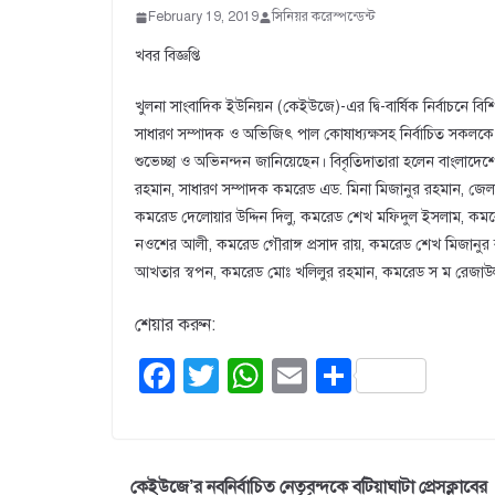
February 19, 2019
সিনিয়র করেস্পন্ডেন্ট
খবর বিজ্ঞপ্তি
খুলনা সাংবাদিক ইউনিয়ন (কেইউজে)-এর দ্বি-বার্ষিক নির্বাচনে বি
সাধারণ সম্পাদক ও অভিজিৎ পাল কোষাধ্যক্ষসহ নির্বাচিত সকলকে বা
শুভেচ্ছা ও অভিনন্দন জানিয়েছেন। বিবৃতিদাতারা হলেন বাংলাদেশের 
রহমান, সাধারণ সম্পাদক কমরেড এড. মিনা মিজানুর রহমান, জে
কমরেড দেলোয়ার উদ্দিন দিলু, কমরেড শেখ মফিদুল ইসলাম, কম
নওশের আলী, কমরেড গৌরাঙ্গ প্রসাদ রায়, কমরেড শেখ মিজানু
আখতার স্বপন, কমরেড মোঃ খলিলুর রহমান, কমরেড স ম রেজাউল ক
শেয়ার করুন:
F
T
W
E
S
a
wi
h
m
h
c
tt
at
ail
ar
e
er
s
e
কেইউজে’র নবনির্বাচিত নেতৃবৃন্দকে বটিয়াঘাটা প্রেসক্লাবের