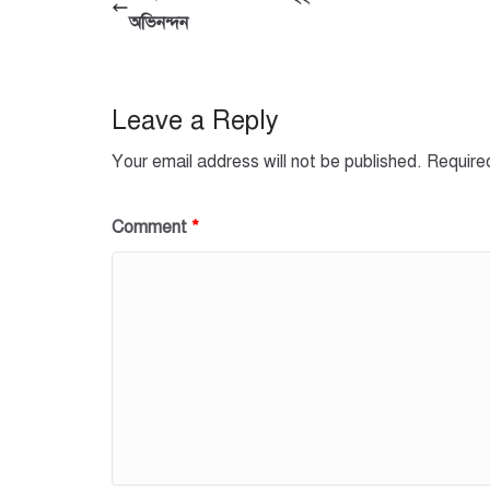
b
A
অভিনন্দন
o
p
o
p
Leave a Reply
k
Your email address will not be published.
Require
Comment
*