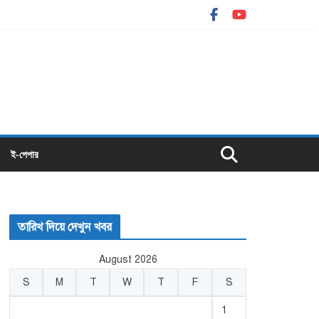
ই-পেপার
তারিখ দিয়ে দেখুন খবর
August 2026
S
M
T
W
T
F
S
1