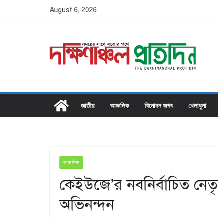
Skip
August 6, 2026
to
content
জাতীয়
আঞ্চলিক
বিনোদন জগৎ
খেলাধুলা
আঞ্চলিক
কেইউজে’র নবনির্বাচিত নেতৃবৃন
অভিনন্দন