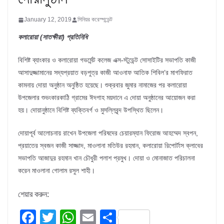
January 12, 2019
সিনিয়র করেস্পন্ডেন্ট
কলারোয়া (সাতক্ষীরা) প্রতিনিধি
বিশিষ্ট ব্যাংকার ও কলারোয়া গভর্মেন্ট কলেজ এক্স-স্টুডেন্ট সোসাইটির সভাপতি কাজী
আসাদুজ্জামানের সদ্যপ্রয়াত বড়পুত্র কাজী আওনাফ আতিক শিবিল’র মাগফিরাত
কামনায় দোয়া অনুষ্ঠান অনুষ্ঠিত হয়েছে। শুক্রবার জুমার নামাজের পর কলারোয়া
উপজেলার শুভংকারকাঠি গ্রামের ঈদগাহ ময়দানে এ দোয়া অনুষ্ঠানের আয়োজন করা
হয়। দোয়ানুষ্ঠানে বিশিষ্ট ব্যক্তিবর্গ ও মুসল্লিবৃন্দ উপস্থিত ছিলেন।
দোয়াপূর্ব আলোচনায় রাখেন উপজেলা পরিষদের চেয়ারম্যান ফিরোজ আহম্মেদ স্বপন,
প্রয়াতের স্বজন কাজী সাজ্জাদ, মাওলানা মতিউর রহমান, কলারোয়া রিপোর্টাস ক্লাবের
সভাপতি আজাদুর রহমান খান চৌধুরী পলাশ প্রমুখ। দোয়া ও মোনাজাত পরিচালনা
করেন মাওলানা গোলাম রসুল শাহী।
শেয়ার করুন:
F
T
W
E
S