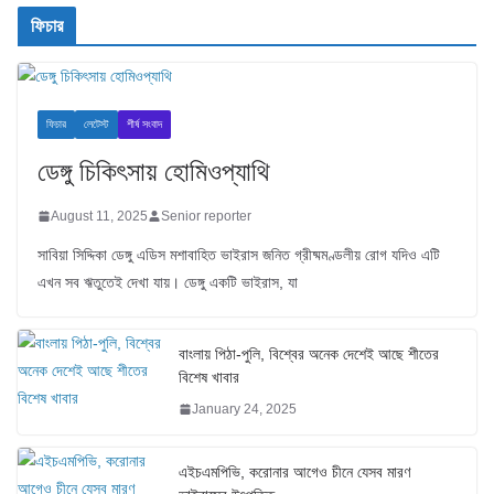
ফিচার
ফিচার
লেটেস্ট
শীর্ষ সংবাদ
ডেঙ্গু চিকিৎসায় হোমিওপ্যাথি
August 11, 2025
Senior reporter
সাবিয়া সিদ্দিকা ডেঙ্গু এডিস মশাবাহিত ভাইরাস জনিত গ্রীষ্মমণ্ডলীয় রোগ যদিও এটি
এখন সব ঋতুতেই দেখা যায়। ডেঙ্গু একটি ভাইরাস, যা
বাংলায় পিঠা-পুলি, বিশ্বের অনেক দেশেই আছে শীতের
বিশেষ খাবার
January 24, 2025
এইচএমপিভি, করোনার আগেও চীনে যেসব মারণ