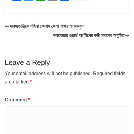
a
wi
h
m
h
c
tt
at
ail
ar
e
er
s
e
সমাজতান্ত্রিক মহিলা ফোরাম জেলা শাখার মানববন্ধন
b
A
কলারোয়ায় ওয়ার্ড আ’লীগের কর্মী সমাবেশ অনুষ্ঠিত
o
p
o
p
k
Leave a Reply
Your email address will not be published.
Required fields
are marked
*
Comment
*