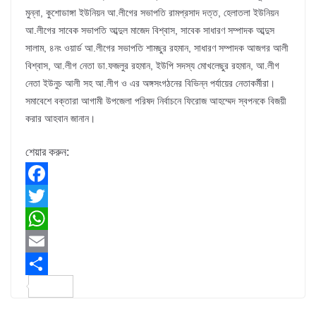
মুন্না, কুশোডাঙ্গা ইউনিয়ন আ.লীগের সভাপতি রামপ্রসাদ দত্ত, হেলাতলা ইউনিয়ন
আ.লীগের সাবেক সভাপতি আব্দুল মাজেদ বিশ্বাস, সাবেক সাধারণ সম্পাদক আব্দুস
সালাম, ৪নং ওয়ার্ড আ.লীগের সভাপতি শামছুর রহমান, সাধারণ সম্পাদক আজগর আলী
বিশ্বাস, আ.লীগ নেতা ডা.ফজলুর রহমান, ইউপি সদস্য মোখলেছুর রহমান, আ.লীগ
নেতা ইউনুচ আলী সহ আ.লীগ ও এর অঙ্গসংগঠনের বিভিন্ন পর্যায়ের নেতাকর্মীরা।
সমাবেশে বক্তারা আগামী উপজেলা পরিষদ নির্বাচনে ফিরোজ আহম্মেদ স্বপনকে বিজয়ী
করার আহবান জানান।
শেয়ার করুন:
F
a
T
c
w
W
e
i
h
E
b
t
a
m
S
o
t
t
a
h