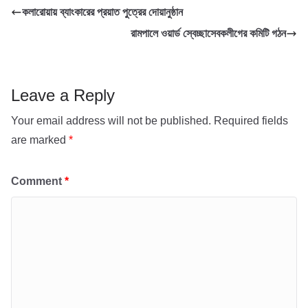
কলারোয়ায় ব্যাংকারের প্রয়াত পুত্রের দোয়ানুষ্ঠান
o
e
s
i
a
রামপালে ওয়ার্ড স্বেচ্ছাসেবকলীগের কমিটি গঠন
k
r
A
l
r
p
e
p
Leave a Reply
Your email address will not be published.
Required fields
are marked
*
Comment
*