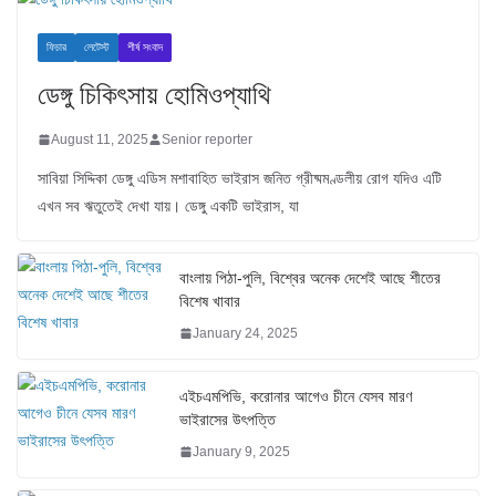
ফিচার
লেটেস্ট
শীর্ষ সংবাদ
ডেঙ্গু চিকিৎসায় হোমিওপ্যাথি
August 11, 2025
Senior reporter
সাবিয়া সিদ্দিকা ডেঙ্গু এডিস মশাবাহিত ভাইরাস জনিত গ্রীষ্মমণ্ডলীয় রোগ যদিও এটি
এখন সব ঋতুতেই দেখা যায়। ডেঙ্গু একটি ভাইরাস, যা
বাংলায় পিঠা-পুলি, বিশ্বের অনেক দেশেই আছে শীতের
বিশেষ খাবার
January 24, 2025
এইচএমপিভি, করোনার আগেও চীনে যেসব মারণ
ভাইরাসের উৎপত্তি
January 9, 2025