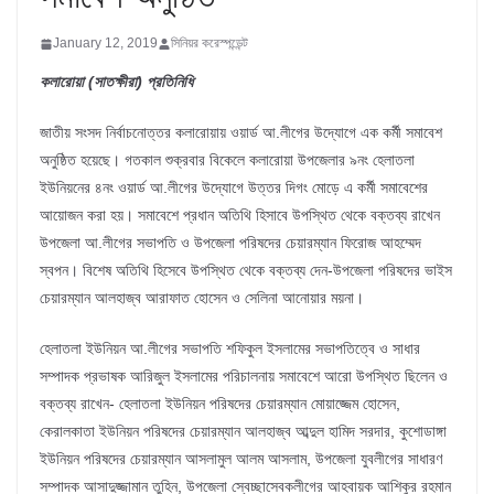
January 12, 2019
সিনিয়র করেস্পন্ডেন্ট
কলারোয়া (সাতক্ষীরা) প্রতিনিধি
জাতীয় সংসদ নির্বাচনোত্তর কলারোয়ায় ওয়ার্ড আ.লীগের উদ্যোগে এক কর্মী সমাবেশ
অনুষ্ঠিত হয়েছে। গতকাল শুক্রবার বিকেলে কলারোয়া উপজেলার ৯নং হেলাতলা
ইউনিয়নের ৪নং ওয়ার্ড আ.লীগের উদ্যোগে উত্তর দিগং মোড়ে এ কর্মী সমাবেশের
আয়োজন করা হয়। সমাবেশে প্রধান অতিথি হিসাবে উপস্থিত থেকে বক্তব্য রাখেন
উপজেলা আ.লীগের সভাপতি ও উপজেলা পরিষদের চেয়ারম্যান ফিরোজ আহম্মেদ
স্বপন। বিশেষ অতিথি হিসেবে উপস্থিত থেকে বক্তব্য দেন-উপজেলা পরিষদের ভাইস
চেয়ারম্যান আলহাজ্ব আরাফাত হোসেন ও সেলিনা আনোয়ার ময়না।
হেলাতলা ইউনিয়ন আ.লীগের সভাপতি শফিকুল ইসলামের সভাপতিত্বে ও সাধার
সম্পাদক প্রভাষক আরিজুল ইসলামের পরিচালনায় সমাবেশে আরো উপস্থিত ছিলেন ও
বক্তব্য রাখেন- হেলাতলা ইউনিয়ন পরিষদের চেয়ারম্যান মোয়াজ্জেম হোসেন,
কেরালকাতা ইউনিয়ন পরিষদের চেয়ারম্যান আলহাজ্ব আব্দুল হামিদ সরদার, কুশোডাঙ্গা
ইউনিয়ন পরিষদের চেয়ারম্যান আসলামুল আলম আসলাম, উপজেলা যুবলীগের সাধারণ
সম্পাদক আসাদুজ্জামান তুহিন, উপজেলা স্বেচ্ছাসেবকলীগের আহবায়ক আশিকুর রহমান