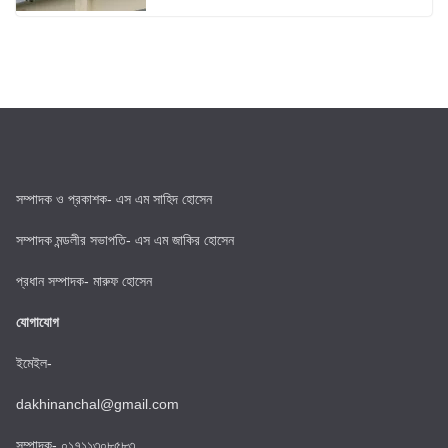
সম্পাদক ও প্রকাশক- এস এম সাহিদ হোসেন
সম্পাদক মন্ডলীর সভাপতি- এস এম জাকির হোসেন
প্রধান সম্পাদক- মারুফ হোসেন
যোগাযোগ
ইমেইল-
dakhinanchal@gmail.com
সম্পাদক- ০১৭১১৩০৮৫৮৩