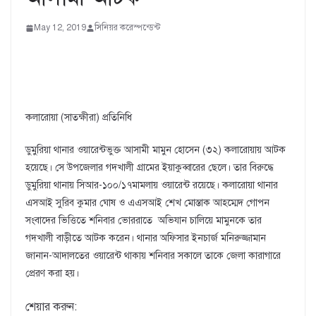
May 12, 2019
সিনিয়র করেস্পন্ডেন্ট
কলারোয়া (সাতক্ষীরা) প্রতিনিধি
ডুমুরিয়া থানার ওয়ারেন্টভুক্ত আসামী মামুন হোসেন (৩২) কলারোয়ায় আটক
হয়েছে। সে উপজেলার গদখালী গ্রামের ইয়াকুব্বারের ছেলে। তার বিরুদ্ধে
ডুমুরিয়া থানায় সিআর-১০০/১৭মামলায় ওয়ারেন্ট রয়েছে। কলারোয়া থানার
এসআই সুরিব কুমার ঘোষ ও এএসআই শেখ মোস্তাক আহম্মেদ গোপন
সংবাদের ভিত্তিতে শনিবার ভোররাতে অভিযান চালিয়ে মামুনকে তার
গদখালী বাড়ীতে আটক করেন। থানার অফিসার ইনচার্জ মনিরুজ্জামান
জানান-আদালতের ওয়ারেন্ট থাকায় শনিবার সকালে তাকে জেলা কারাগারে
প্রেরণ করা হয়।
শেয়ার করুন: