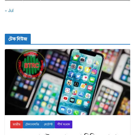
« Jul
টেক নিউজ
জাতীয়
টেকনোলজি
লেটেস্ট
শীর্ষ সংবাদ