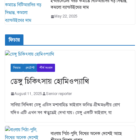
ইন্টারনেটের খরচ কমাতে বিটিআরসির বড় সিদ্ধান্ত,
কমলো ব্যান্ডউইথের দাম
May 22, 2025
ফিচার
ফিচার
লেটেস্ট
শীর্ষ সংবাদ
ডেঙ্গু চিকিৎসায় হোমিওপ্যাথি
August 11, 2025
Senior reporter
সাবিয়া সিদ্দিকা ডেঙ্গু এডিস মশাবাহিত ভাইরাস জনিত গ্রীষ্মমণ্ডলীয় রোগ
যদিও এটি এখন সব ঋতুতেই দেখা যায়। ডেঙ্গু একটি ভাইরাস, যা
বাংলায় পিঠা-পুলি, বিশ্বের অনেক দেশেই আছে