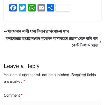
F
T
W
E
S
a
wi
h
m
h
c
tt
at
ail
ar
e
er
s
e
খানজাহান আলী থানা নিসচা’র আলোচনা সভা
b
A
কলারোয়ায় ভাগ্নের সংবাদ সম্মেলন আদালতের রায় না মেনে জমি ধান
o
p
কেটে নিলো মামারা
o
p
k
Leave a Reply
Your email address will not be published.
Required fields
are marked
*
Comment
*