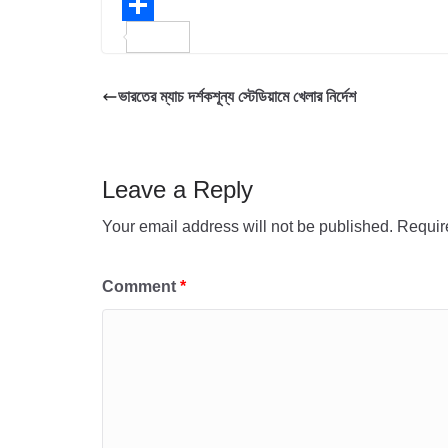
e
i
h
E
b
t
a
m
S
o
t
t
a
h
ভারতের ম্যাচ দর্শকশূন্য স্টেডিয়ামে খেলার নির্দেশ
o
e
s
i
a
k
r
A
l
r
p
e
Leave a Reply
p
Your email address will not be published.
Requir
Comment
*