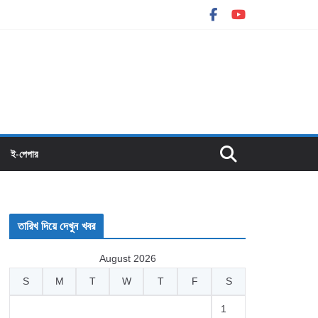
ই-পেপার
তারিখ দিয়ে দেখুন খবর
August 2026
S
M
T
W
T
F
S
1