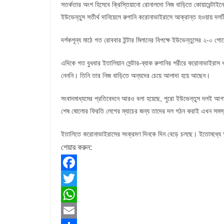
সতর্কতার অংশ হিসেবে ক্রিস্তিয়ানো রোনালদো নিজ বাড়িতে কোয়ারেন্টা
ইউভেন্তুস সতীর্থ দানিয়েলে রুগানি করোনাভাইরাসে আক্রান্ত হওয়ায় দলট
দর্শকশূন্য মাঠে গত রোববার ইন্টার মিলানের বিপক্ষে ইউভেন্তুসের ২-০ 
এদিকে গত বুধবার ইতালিয়ান সেন্টার-ব্যাক রুগানির শরীরে করোনাভাইরা
নেননি। তিনি তার নিজ বাড়িতে অন্যদের চেয়ে আলাদা হয়ে আছেন।
সংবাদমাধ্যমের প্রতিবেদনে আরও বলা হয়েছে, পুরো ইউভেন্তুস দলই আগামী দ
শেষ ষোলোর ফিরতি লেগের ম্যাচের জন্য তাদের দল গঠন করাই এখন সমস্
ইতালিতে করোনাভাইরাসের সংক্রমণ দিনকে দিন বেড়ে চলছে। ইতোমধ্যে আ
শেয়ার করুন:
F
a
T
c
w
W