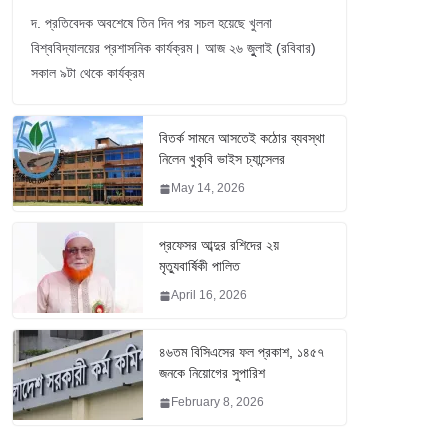
দ. প্রতিবেদক অবশেষে তিন দিন পর সচল হয়েছে খুলনা
বিশ্ববিদ্যালয়ের প্রশাসনিক কার্যক্রম। আজ ২৬ জুুলাই (রবিবার)
সকাল ৯টা থেকে কার্যক্রম
বিতর্ক সামনে আসতেই কঠোর ব্যবস্থা
নিলেন খুকৃবি ভাইস চ্যান্সেলর
May 14, 2026
প্রফেসর আব্দুর রশিদের ২য়
মৃত্যুবার্ষিকী পালিত
April 16, 2026
৪৬তম বিসিএসের ফল প্রকাশ, ১৪৫৭
জনকে নিয়োগের সুপারিশ
February 8, 2026