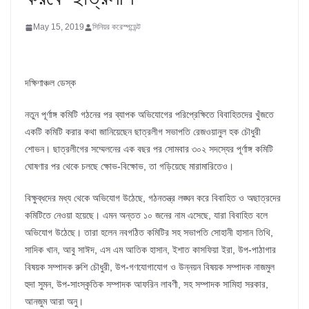
May 15, 2019
সিনিয়র করেস্পন্ডেন্ট
দক্ষিণাঞ্চল ডেস্ক
নতুন পূর্ণাঙ্গ কমিটি গঠনের পর ব্যাপক অভিযোগের পরিপ্রেক্ষিতে বিবাহিতদের খুঁজতে
একটি কমিটি করার কথা জানিয়েছেন ছাত্রলীগ সভাপতি রেজওয়ানুল হক চৌধুরী
শোভন। ছাত্রলীগের সম্মেলনের এক বছর পর সোমবার ৩০২ সদস্যের পূর্ণাঙ্গ কমিটি
ঘোষণার পর থেকে চলছে ক্ষোভ-বিক্ষোভ, তা গড়িয়েছে মারামারিতেও।
বিক্ষুব্ধদের মধ্য থেকে অভিযোগ উঠেছে, গঠনতন্ত্র লঙ্ঘন করে বিবাহিত ও অছাত্রদের
কমিটিতে নেওয়া হয়েছে। এমন অন্তত ১০ জনের নাম এসেছে, যারা বিবাহিত বলে
অভিযোগ উঠেছে। তারা হলেন নবগঠিত কমিটির সহ সভাপতি সোহানী হাসান তিথি,
সাদিক খান, আবু সাঈদ, এস এম আতিক হাসান, ইশাত কাসফিয়া ইরা, উপ-পাঠাগার
বিষয়ক সম্পাদক রুশি চৌধুরী, উপ-গণযোগাযোগ ও উন্নয়ন বিষয়ক সম্পাদক নাজমুল
হুদা সুমন, উপ-সাংস্কৃতিক সম্পাদক আফরিন লাবণী, সহ সম্পাদক সামিহা সরকার,
আনজুম আরা অনু।