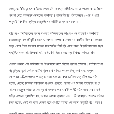
ফেসবুকে বিভিন্ন জনের বিয়ের তথ্য ফাঁস করছেন কমিটিতে পদ না পাওয়া বা কাঙ্ক্ষিত
পদ না পেয়ে অসন্তুষ্ট নেতাদের সমর্থকরা। ছাত্রলীগের গঠনতন্ত্রের ৫-এর গ ধারা
অনুযায়ী বিবাহিত ব্যক্তি ছাত্রলীগের কমিটিতে স্থান পাবেন না।
তারপরও বিবাহিতদের স্থান পাওয়ায় অভিযোগের আঙুল এখন ছাত্রলীগ সভাপতি
রেজওয়ানুল হক চৌধুরী শোভন ও সাধারণ সম্পাদক গোলাম রাব্বানীর দিকে। মঙ্গলবার
দুপুর ৩টার দিকে সরকার সমর্থক সংগঠনটির শীর্ষ দুই নেতা ঢাকা বিশ্ববিদ্যালয়ের মধুর
ক্যান্টিনে এলে সাংবাদিকরা এই অভিযোগ নিয়ে তাদের প্রতিক্রিয়া জানতে চান।
শোভন শুরুতে এই অভিযোগের বিশ্বাসযোগ্যতা নিয়েই প্রশ্ন তোলেন। বর্তমান তথ্য
প্রযুক্তির যুগে ফেইক আইডি খুলে ছবি বানিয়ে অনেক কিছু করা যায়, সম্ভব।
তারপরও অভিযোগগুলো গুরুত্বের সঙ্গে নেওয়ার কথা জানিয়ে ছাত্রলীগ সভাপতি
বলেন, যেহেতু বিভিন্ন সামাজিক মাধ্যমে এসেছে, আমরা এই বিষয়ে ছাত্রলীগের যে
সাবেক নেতৃবৃন্দ আছে তাদের দ্বারা সমন্বয় করে একটি কমিটি গঠন করে দেব। যদি
সত্যি এগুলো প্রমাণিত হয়, তাহলে আমরা ব্যবস্থা নেব। কী ব্যবস্থা- জানতে চাইলে
তিনি বলেন, সেই পদ শূন্য ঘোষণা হলে সেখানে আমরা যোগ্যতা অনুযায়ী পূরণ করব।