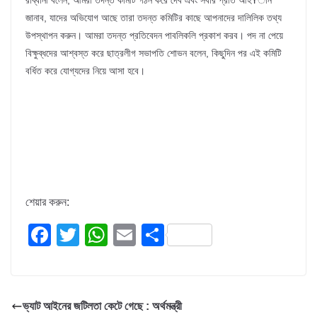
রাব্বানী বলেন, আমরা তদন্ত কমিটি গঠন করে দেব এবং সবার প্রতি আহŸান
জানাব, যাদের অভিযোগ আছে তারা তদন্ত কমিটির কাছে আপনাদের দালিলিক তথ্য
উপস্থাপন করুন। আমরা তদন্ত প্রতিবেদন পাবলিকলি প্রকাশ করব। পদ না পেয়ে
বিক্ষুব্ধদের আশ্বস্ত করে ছাত্রলীগ সভাপতি শোভন বলেন, কিছুদিন পর এই কমিটি
বর্ধিত করে যোগ্যদের নিয়ে আসা হবে।
শেয়ার করুন:
F
T
W
E
S
a
wi
h
m
h
c
tt
at
ail
ar
e
er
s
e
ভ্যাট আইনের জটিলতা কেটে গেছে : অর্থমন্ত্রী