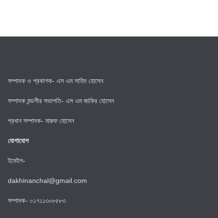
সম্পাদক ও প্রকাশক- এস এম সাহিদ হোসেন
সম্পাদক মন্ডলীর সভাপতি- এস এম জাকির হোসেন
প্রধান সম্পাদক- মারুফ হোসেন
যোগাযোগ
ইমেইল-
dakhinanchal@gmail.com
সম্পাদক- ০১৭১১৩০৮৫৮৩