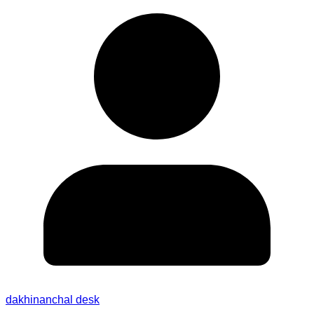
dakhinanchal desk