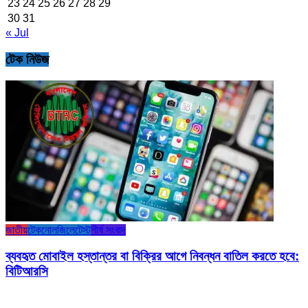
23
24
25
26
27
28
29
30
31
« Jul
টেক নিউজ
জাতীয়
টেকনোলজি
লেটেস্ট
শীর্ষ সংবাদ
ব্যবহৃত মোবাইল হস্তান্তর বা বিক্রির আগে নিবন্ধন বাতিল করতে হবে:
বিটিআরসি