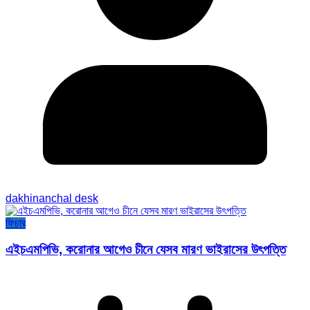
dakhinanchal desk
ফিচার
এইচএমপিভি, করোনার আগেও চীনে যেসব মারণ ভাইরাসের উৎপত্তি