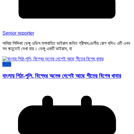
Senior reporter
সাবিয়া সিদ্দিকা ডেঙ্গু এডিস মশাবাহিত ভাইরাস জনিত গ্রীষ্মমণ্ডলীয় রোগ যদিও এটি এখন
সব ঋতুতেই দেখা যায়। ডেঙ্গু একটি ভাইরাস, যা
ফিচার
বাংলায় পিঠা-পুলি, বিশ্বের অনেক দেশেই আছে শীতের বিশেষ খাবার