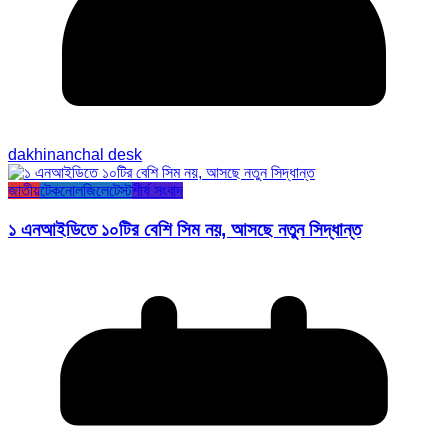
dakhinanchal desk
জাতীয়
টেকনোলজি
লেটেস্ট
শীর্ষ সংবাদ
১ এনআইডিতে ১০টির বেশি সিম নয়, আসছে নতুন সিদ্ধান্ত