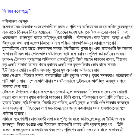
সিনিয়র করেস্পন্ডেন্ট
দক্ষিণাঞ্চল ডেস্ক
কক্সবাজারের টেকনাফ ও মহেশখালীতে র‌্যাব ও পুলিশের অভিযানের মধ্যে কথিত বন্দুকযুদ্ধে
এক রাতে তিনজন নিহত হয়েছেন। নিহতদের মধ্যে দুজনকে ‘মাদক চোরাকারবারি’ এবং
একজনকে ‘জলদস্যু’ বলছে আইনশৃঙ্খলা বাহিনী। ঘটনাস্থল থেকে ইয়াবা, অস্ত্র ও গুলি
উদ্ধারের কথা বলা হলেও নিহতদের নাম পরিচয় তাৎক্ষণিকভাবে জানাতে পারেনি।
বৃহস্পতিবার ভোর রাতে টেকনাফের সাবরাং ইউনিয়নের খুরের মুখ এবং মহেশখালী উপজেলার
মাতারবাড়ী এলাকায় গোলাগুলির ঘটনাগুলো ঘটে বলে র‌্যাব ও পুলিশ কর্মকর্তাদের ভাষ্য।
র‌্যাব-৭ টেকনাফ ক্যাম্পের অধিনায়ক লেফটেন্যান্ট মির্জা শাহেদ মাহতাব বলেন, ‘ইয়াবার
বড় একটি চালান’ আসার খবরে র‌্যাবের একটি দল বৃহস্পতিবার ভোর রাতে সাবরাং
ইউনিয়নের মেরিন ড্রাইভ সংলগ্ন খুরের মুখ এলাকায় অভিযানে যায়।
তারা সেখানে পৌঁছালে মাদক পাচারকারিরা গুলি ছুড়তে থাকে। র‌্যাব সদস্যরাও আত্মরক্ষার্থে
পাল্টা গুলি চালায়। গোলাগুলি থামার পর ঘটনাস্থলে দুইজনকে গুলিবিদ্ধ অবস্থায় পড়ে
থাকতে দেখা যায়।
টেকনাফ উপজেলা স্বাস্থ্য কমপ্লেক্স নেওয়া হলে কর্তব্যরত চিকিৎক তাদের মৃত ঘোষণা
করেন বলে জানান র‌্যাব কর্মকর্তা মাহতাব। তিনি বলেন, ঘটনাস্থলে তল­াশি চালিয়ে ৫০
হাজার ইয়াবা, দুটি পিস্তল, তিনটি ম্যাগাজিন, একটি বন্দুক ও চারটি গুলি উদ্ধার করেছেন
র‌্যাব সদস্যরা। নিহতদের লাশ ময়নাতদন্তের জন্য কক্সবাজার সদর হাসপাতালের মর্গে
পাঠানো হয়েছে।
এদিকে মহেশখালীর মাতারবাড়ী এলাকায় পুলিশের সঙ্গে কথিত বন্দুকযুদ্ধে ‘চিহ্নিত এক
জলদস্যু’ নিহত হওয়ার খবর দিয়েছেন মহেশখালী থানার ওসি প্রভাষ চন্দ্র ধর। তিনি
বলেন, জলদস্যুদের অবস্থানের খবর পেয়ে পুলিশের একটি দল ভোর রাতে মাতারবাড়ী