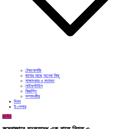
টেকনোলজি
জানার আছে অনেক কিছু
সাক্ষাৎকার ও মতামত
লাইফস্টাইল
বিজ্ঞপ্তি
সম্পাদকীয়
দিবস
ই-পেপার
জাতীয়
কক্সবাজারে বন্দুকযুদ্ধে এক রাতে নিহত ৩