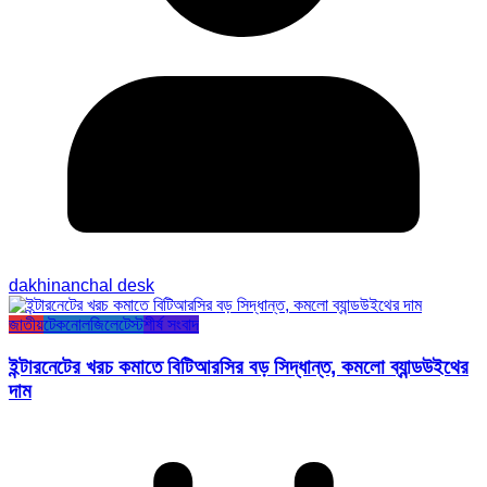
dakhinanchal desk
জাতীয়
টেকনোলজি
লেটেস্ট
শীর্ষ সংবাদ
ইন্টারনেটের খরচ কমাতে বিটিআরসির বড় সিদ্ধান্ত, কমলো ব্যান্ডউইথের
দাম