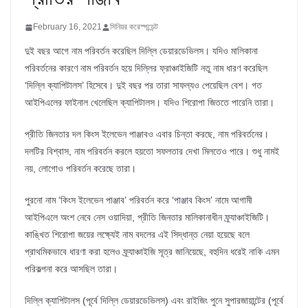
February 16, 2021
সিনিয়র করেস্পন্ডেন্ট
দুই বছর আগে নাম পরিবর্তন করেছিল দিল্লি ডেয়ারডেভিলস। যদিও মালিকানা
পরিবর্তনের কারণে নাম পরিবর্তন হয়ে দিল্লির ফ্রাঞ্চাইজিটি নতু নাম ধারণ করেছিল
‘দিল্লি ক্যাপিটালস’ হিসেবে। দুই বছর পর তারা সাফল্যও পেয়েছিল বেশ। গত
আইপিএলের ফাইনাল খেলেছিল ক্যাপিটালস। যদিও শিরোপা জিততে পারেনি তারা।
প্রীতি জিনতার দল কিংস ইলেভেন পাঞ্জাবও এবার চিন্তা করছে, নাম পরিবর্তনের।
দলটির বিশ্বাস, নাম পরিবর্তন করলে হয়তো সফলতার দেখা মিলতেও পারে। শুধু নামই
নয়, লোগোও পরিবর্তন করেছে তারা।
পুরনো নাম ‘কিংস ইলেভেন পাঞ্জাব’ পরিবর্তন করে ‘পাঞ্জাব কিংস’ নামে আগামী
আইপিএলে অংশ নেবে নেস ওয়াদিয়া, প্রীতি জিনতার মালিকানাধীন ফ্র্যাঞ্চাইজিটি।
কাঙ্খিত শিরোপা জয়ের লক্ষ্যেই নাম বদলের এই সিদ্ধান্ত নেয়া হয়েছে বলে
প্রাথমিকভাবে ধারণা করা হলেও ফ্র্যাঞ্চাইজি সূত্র জানিয়েছে, বহুদিন ধরেই নাকি এমন
পরিকল্পনা করে আসছিল তারা।
দিল্লি ক্যাপিটালস (পূর্বে দিল্লি ডেয়ারডেভিলস) এবং রাইজিং পুনে সুপারজায়ান্টের (পূর্বে