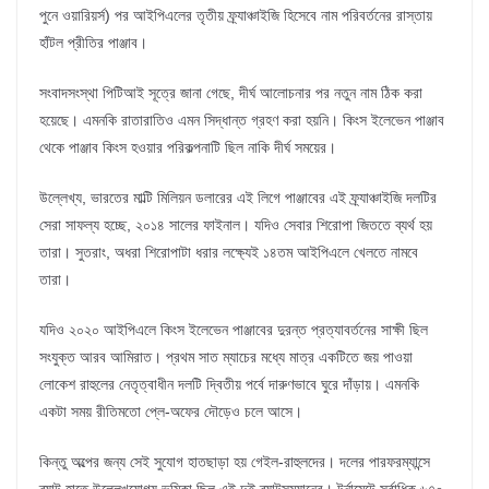
পুনে ওয়ারিয়র্স) পর আইপিএলের তৃতীয় ফ্র্যাঞ্চাইজি হিসেবে নাম পরিবর্তনের রাস্তায়
হাঁটল প্রীতির পাঞ্জাব।
সংবাদসংস্থা পিটিআই সূত্রে জানা গেছে, দীর্ঘ আলোচনার পর নতুন নাম ঠিক করা
হয়েছে। এমনকি রাতারাতিও এমন সিদ্ধান্ত গ্রহণ করা হয়নি। কিংস ইলেভেন পাঞ্জাব
থেকে পাঞ্জাব কিংস হওয়ার পরিকল্পনাটি ছিল নাকি দীর্ঘ সময়ের।
উল্লেখ্য, ভারতের মাল্টি মিলিয়ন ডলারের এই লিগে পাঞ্জাবের এই ফ্র্যাঞ্চাইজি দলটির
সেরা সাফল্য হচ্ছে, ২০১৪ সালের ফাইনাল। যদিও সেবার শিরোপা জিততে ব্যর্থ হয়
তারা। সুতরাং, অধরা শিরোপাটা ধরার লক্ষ্যেই ১৪তম আইপিএলে খেলতে নামবে
তারা।
যদিও ২০২০ আইপিএলে কিংস ইলেভেন পাঞ্জাবের দুরন্ত প্রত্যাবর্তনের সাক্ষী ছিল
সংযুক্ত আরব আমিরাত। প্রথম সাত ম্যাচের মধ্যে মাত্র একটিতে জয় পাওয়া
লোকেশ রাহুলের নেতৃত্বাধীন দলটি দ্বিতীয় পর্বে দারুণভাবে ঘুরে দাঁড়ায়। এমনকি
একটা সময় রীতিমতো প্লে-অফের দৌড়েও চলে আসে।
কিন্তু অল্পের জন্য সেই সুযোগ হাতছাড়া হয় গেইল-রাহুলদের। দলের পারফরম্যান্সে