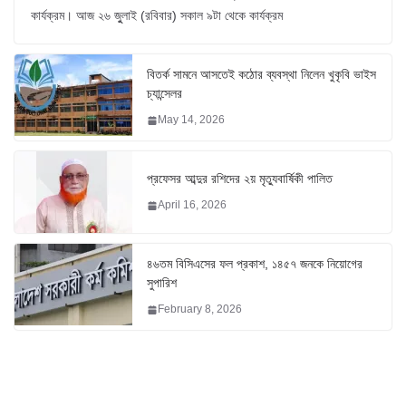
কার্যক্রম। আজ ২৬ জুুলাই (রবিবার) সকাল ৯টা থেকে কার্যক্রম
বিতর্ক সামনে আসতেই কঠোর ব্যবস্থা নিলেন খুকৃবি ভাইস
চ্যান্সেলর
May 14, 2026
প্রফেসর আব্দুর রশিদের ২য় মৃত্যুবার্ষিকী পালিত
April 16, 2026
৪৬তম বিসিএসের ফল প্রকাশ, ১৪৫৭ জনকে নিয়োগের
সুপারিশ
February 8, 2026