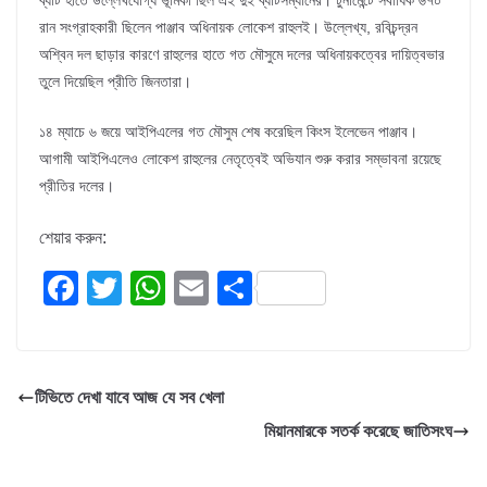
ব্যাট হাতে উল্লেখযোগ্য ভূমিকা ছিল এই দুই ব্যাটসম্যানের। টুর্নামেন্টে সর্বাধিক ৬৭০
রান সংগ্রাহকারী ছিলেন পাঞ্জাব অধিনায়ক লোকেশ রাহুলই। উল্লেখ্য, রবিচন্দ্রন
অশ্বিন দল ছাড়ার কারণে রাহুলের হাতে গত মৌসুমে দলের অধিনায়কত্বের দায়িত্বভার
তুলে দিয়েছিল প্রীতি জিনতারা।
১৪ ম্যাচে ৬ জয়ে আইপিএলের গত মৌসুম শেষ করেছিল কিংস ইলেভেন পাঞ্জাব।
আগামী আইপিএলেও লোকেশ রাহুলের নেতৃত্বেই অভিযান শুরু করার সম্ভাবনা রয়েছে
প্রীতির দলের।
শেয়ার করুন:
F
T
W
E
S
a
wi
h
m
h
c
tt
at
ail
ar
e
er
s
e
টিভিতে দেখা যাবে আজ যে সব খেলা
b
A
মিয়ানমারকে সতর্ক করেছে জাতিসংঘ
o
p