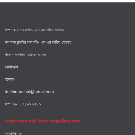
সম্পাদক ও প্রকাশক- এস এম সাহিদ হোসেন
সম্পাদক মন্ডলীর সভাপতি- এস এম জাকির হোসেন
প্রধান সম্পাদক- মারুফ হোসেন
যোগাযোগ
ইমেইল-
dakhinanchal@gmail.com
সম্পাদক- ০১৭১১৩০৮৫৮৩
বাংলাদেশ সরকার কর্তৃক নিবন্ধিত অনলাইন নিউজ পোর্টাল
আঞ্চলিক-২৬