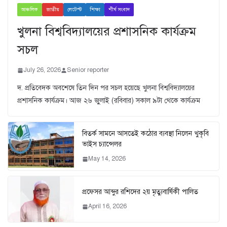
আঞ্চলিক
জাতীয়
লেটেস্ট
শিক্ষা
শীর্ষ সংবাদ
খুলনা বিশ্ববিদ্যালয়ের প্রশাসনিক কার্যক্রম
সচল
July 26, 2026
Senior reporter
দ. প্রতিবেদক অবশেষে তিন দিন পর সচল হয়েছে খুলনা বিশ্ববিদ্যালয়ের
প্রশাসনিক কার্যক্রম। আজ ২৬ জুুলাই (রবিবার) সকাল ৯টা থেকে কার্যক্রম
বিতর্ক সামনে আসতেই কঠোর ব্যবস্থা নিলেন খুকৃবি
ভাইস চ্যান্সেলর
May 14, 2026
প্রফেসর আব্দুর রশিদের ২য় মৃত্যুবার্ষিকী পালিত
April 16, 2026