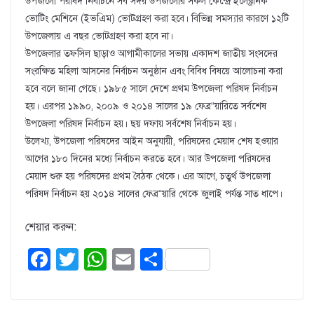
উপজলো পরষিদ নির্বাচনে সব সদর উপজলোর সকল কেন্দ্রে ইলেক্ট্রনিক
ভোটিং মেশিনে (ইভএিম) ভোটগ্রহণ করা হবে। বিভিন্ন সমস্যার কারণে ১২টি
উপজেলায় এ বছর ভোটগ্রহণ করা হবে না।
উপজেলার তফসিল ছাড়াও আগামীকালের সভায় একাদশ জাতীয় সংসদের
সংরক্ষিত মহিলা আসনের নির্বাচন অনুষ্ঠান এবং বিবিধ বিষয়ে আলোচনা করা
হবে বলে জানা গেছে। ১৯৮৫ সালে দেশে প্রথম উপজেলা পরিষদ নির্বাচন
হয়। এরপর ১৯৯০, ২০০৯ ও ২০১৪ সালের ১৯ ফেব্র“য়ারিতে সর্বশেষ
উপজেলা পরিষদ নির্বাচন হয়। ছয় দফায় সর্বশেষ নির্বাচন হয়।
উলে­খ্য, উপজেলা পরিষদের আইন অনুযায়ী, পরিষদের মেয়াদ শেষ হওয়ার
আগের ১৮০ দিনের মধ্যে নির্বাচন করতে হবে। আর উপজেলা পরিষদের
মেয়াদ শুরু হয় পরিষদের প্রথম বৈঠক থেকে। এর আগে, চতুর্থ উপজেলা
পরিষদ নির্বাচন হয় ২০১৪ সালের ফেব্র“য়ারি থেকে জুলাই পর্যন্ত সাত ধাপে।
শেয়ার করুন:
F
T
W
E
S
a
wi
h
m
h
c
tt
at
ail
ar