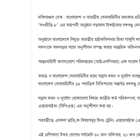
দক্ষিণাঞ্চল ডেস্ক : বাংলাদেশ ও ভারতীয় সেনাবাহিনীর মধ্যকার প
“স¤প্রীতি-৮” এর সমাপনী অনুষ্ঠান গতকাল টাঙ্গাইলের বঙ্গবন্ধু সে
অনুষ্ঠানে বাংলাদেশে নিযুক্ত ভারতীয় হাইকমিশনার রিভা গাঙ্গুলি
সদস্যকে সফলতার সাথে অনুশীলন সম্পন্ন করায় আন্তরিক অভিনন্
আন্তঃবাহিনী জনসংযোগ পরিদপ্তরের (আইএসপিআর) এক সংবাদ বি
ভারত ও বাংলাদেশ সেনাবাহিনীর মধ্যে সন্ত্রাস দমন ও দুর্যোগ ব্যবস্থা
বাংলাদেশ সেনাবাহিনীর ১৯ পদাতিক ডিভিশনের অন্তর্গত বঙ্গবন্ধু স
সন্ত্রাস দমন ও দুর্যোগ মোকাবেলা বিষয়ে জাতীয় কর্ম পরিকল্পনা, স
এক্সারসাইজ (সিপিএক্স) এর অনুশীলন করা হয়।
পরবর্তীতে এসকল তাত্তি¡ক বিষয়সমূহ ফিল্ড ট্রেনিং এক্সারসাইজ (
এই প্রশিক্ষণে উভয় দেশের সর্বমোট ৬০ জন অফিসার, ২০ জন 