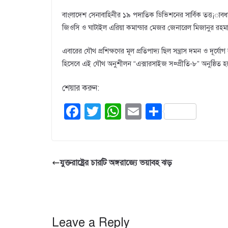
বাংলাদেশ সেনাবাহিনীর ১৯ পদাতিক ডিভিশনের সার্বিক তত্ত¡াবধা
জিওসি ও ঘাটাইল এরিয়া কমান্ডার মেজর জেনারেল মিজানুর রহমান
এবারের যৌথ প্রশিক্ষণের মূল প্রতিপাদ্য ছিল সন্ত্রাস দমন ও দূর্য
হিসেবে এই যৌথ অনুশীলন “এক্সারসাইজ স¤প্রীতি-৮” অনুষ্ঠিত হ
শেয়ার করুন:
F
T
W
E
S
a
wi
h
m
h
c
tt
at
ail
ar
e
er
s
e
যুক্তরাষ্ট্রের চারটি অঙ্গরাজ্যে ভয়াবহ ঝড়
b
A
o
p
o
p
Leave a Reply
k