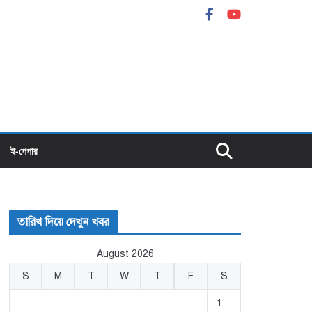
ই-পেপার
তারিখ দিয়ে দেখুন খবর
August 2026
S
M
T
W
T
F
S
1