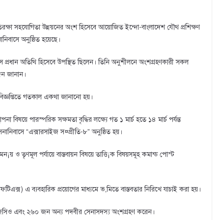
্রতিরক্ষা সহযোগিতা উন্নয়নের অংশ হিসেবে আয়োজিত ইন্দো-বাংলাদেশ যৌথ প্রশিক্ষণ
নানিবাসে অনুষ্ঠিত হয়েছে।
 দাস প্রধান অতিথি হিসেবে উপস্থিত ছিলেন। তিনি অনুশীলনে অংশগ্রহণকারী সকল
দন জানান।
জ্ঞপ্তিতে গতকাল একথা জানানো হয়।
পনা বিষয়ে পারস্পরিক সক্ষমতা বৃদ্ধির লক্ষ্যে গত ১ মার্চ হতে ১৪ মার্চ পর্যন্ত
েনানিবাসে “এক্সারসাইজ স¤প্রীতি-৮” অনুষ্ঠিত হয়।
মন¡য় ও তৃণমূল পর্যায়ে বাস্তবায়ন বিষয়ে তাত্তি¡ক বিষয়সমূহ কমান্ড পোস্ট
এফটিএক্স) এ ব্যবহারিক প্রয়োগের মাধ্যমে ভ‚মিতে বাস্তবতার নিরিখে যাচাই করা হয়।
জেসিও এবং ২৬০ জন অন্য পদবীর সেনাসদস্য অংশগ্রহণ করেন।