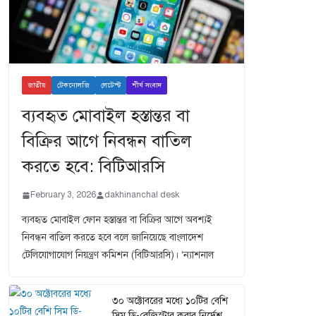
জাতীয়
টেকনোলজি
লেটেস্ট
শীর্ষ সংবাদ
ব্যবহৃত মোবাইল হস্তান্তর বা
বিক্রির আগে নিবন্ধন বাতিল
করতে হবে: বিটিআরসি
February 3, 2026
dakhinanchal desk
ব্যবহৃত মোবাইল ফোন হস্তান্তর বা বিক্রির আগে অবশ্যই
নিবন্ধন বাতিল করতে হবে বলে জানিয়েছে বাংলাদেশ
টেলিযোগাযোগ নিয়ন্ত্রণ কমিশন (বিটিআরসি)। ‘ন্যাশনাল
৩০ অক্টোবরের মধ্যে ১০টির বেশি
সিম ডি-রেজিস্টার করার নির্দেশ