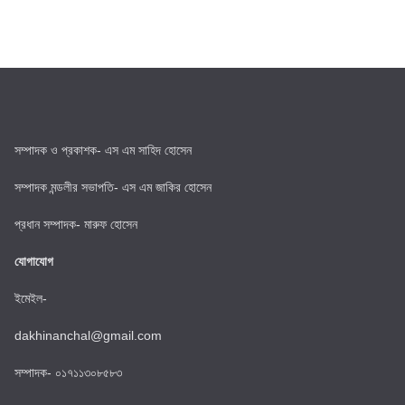
সম্পাদক ও প্রকাশক- এস এম সাহিদ হোসেন
সম্পাদক মন্ডলীর সভাপতি- এস এম জাকির হোসেন
প্রধান সম্পাদক- মারুফ হোসেন
যোগাযোগ
ইমেইল-
dakhinanchal@gmail.com
সম্পাদক- ০১৭১১৩০৮৫৮৩