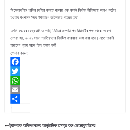
ডিজেলচালিত গাড়ির চাহিদা কমতে থাকায় এবং কার্বন নির্গমন নীতিমালা আরও কঠোর
হওয়ায় উৎপাদন নিয়ে ইউরোপে জটিলতায় পড়েছে হন্ডা।
চলতি বছরের ফেব্রুয়ারিতে গাড়ি নির্মাতা জাপানি প্রতিষ্ঠানটির পক্ষ থেকে ঘোষণা
দেওয়া হয়, ২০২১ সালে প্রতিষ্ঠানের ব্রিটিশ কারখানা বন্ধ করা হবে। এতে চাকরি
হারাবেন প্রায় সাড়ে তিন হাজার কর্মী।
শেয়ার করুন:
F
a
T
c
w
W
e
i
h
E
b
t
a
m
S
o
t
t
a
h
ট্রাম্পকে অভিশংসনের আনুষ্ঠানিক তদন্ত শুরু ডেমোক্র্যাটদের
o
e
s
i
a