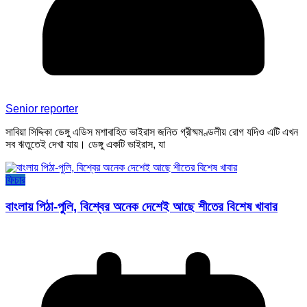
Senior reporter
সাবিয়া সিদ্দিকা ডেঙ্গু এডিস মশাবাহিত ভাইরাস জনিত গ্রীষ্মমণ্ডলীয় রোগ যদিও এটি এখন
সব ঋতুতেই দেখা যায়। ডেঙ্গু একটি ভাইরাস, যা
ফিচার
বাংলায় পিঠা-পুলি, বিশ্বের অনেক দেশেই আছে শীতের বিশেষ খাবার