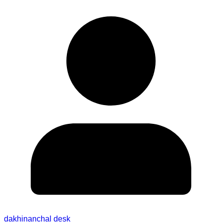
dakhinanchal desk