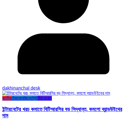
dakhinanchal desk
জাতীয়
টেকনোলজি
লেটেস্ট
শীর্ষ সংবাদ
ইন্টারনেটের খরচ কমাতে বিটিআরসির বড় সিদ্ধান্ত, কমলো ব্যান্ডউইথের
দাম