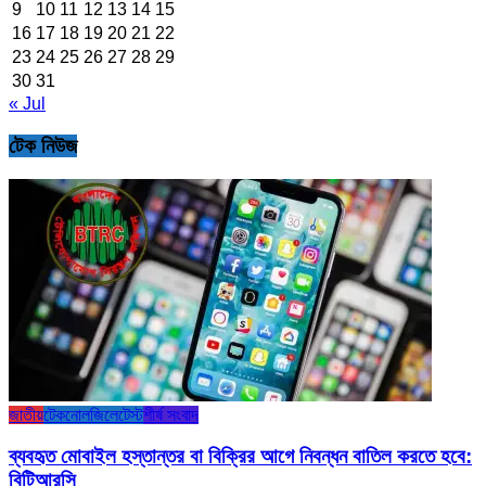
9
10
11
12
13
14
15
16
17
18
19
20
21
22
23
24
25
26
27
28
29
30
31
« Jul
টেক নিউজ
জাতীয়
টেকনোলজি
লেটেস্ট
শীর্ষ সংবাদ
ব্যবহৃত মোবাইল হস্তান্তর বা বিক্রির আগে নিবন্ধন বাতিল করতে হবে:
বিটিআরসি