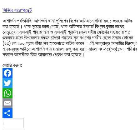
সিনিয়র করেস্পন্ডেন্ট
আশাশুনি প্রতিনিধি: আশাশুনি থানা পুলিশের বিশেষ অভিযানে গাঁজা সহ ১ জনকে আটক
করা হয়েছে। থানা সূত্রে জানা গেছে, থানা অফিসার ইনচার্জ বিপ্লব কুমার নাথের
নেতৃত্বে এএসআই শাহ জামাল ও এসআই শ্যামল মন্ডল সঙ্গীয় ফোর্সের সহায়তায় গত
শুক্রবার রাতে উপজেলার মধ্যম চাপড়া গ্রামের মৃত নওশের গাজীর ছেলে সাদ্দাম হোসেন
(২৩) কে ১০০ গ্রাম গাঁজা সহ হাতেনাতে আটক করেন। এই সংক্রান্ত আসামীর বিরুদ্ধে
মাদকদ্রব্য আইনে আশাশুনি থানার মামলা রুজু করা হয়। মামলা নং-০৫(০৩)১৯। শনিবার
সকালে আসামীকে বিজ্ঞ আদালতে প্রেরণ করা হয়েছে।
শেয়ার করুন:
Facebook
Twitter
WhatsApp
Email
Share