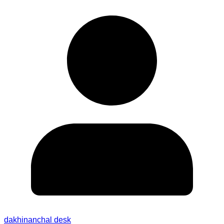
dakhinanchal desk