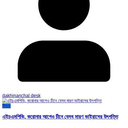
dakhinanchal desk
ফিচার
এইচএমপিভি, করোনার আগেও চীনে যেসব মারণ ভাইরাসের উৎপত্তি