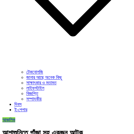
টেকনোলজি
জানার আছে অনেক কিছু
সাক্ষাৎকার ও মতামত
লাইফস্টাইল
বিজ্ঞপ্তি
সম্পাদকীয়
দিবস
ই-পেপার
আঞ্চলিক
আশাশুনিতে গাঁজা সহ একজন আটক