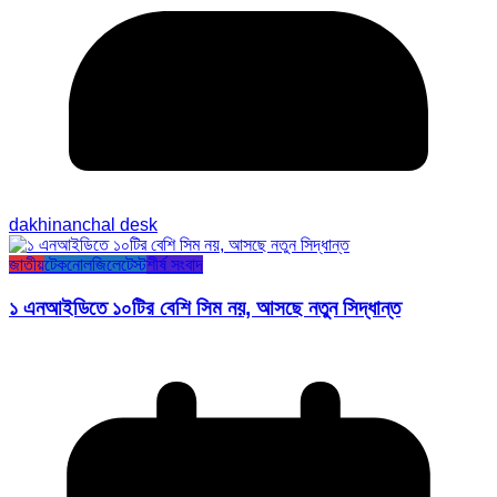
dakhinanchal desk
জাতীয়
টেকনোলজি
লেটেস্ট
শীর্ষ সংবাদ
১ এনআইডিতে ১০টির বেশি সিম নয়, আসছে নতুন সিদ্ধান্ত