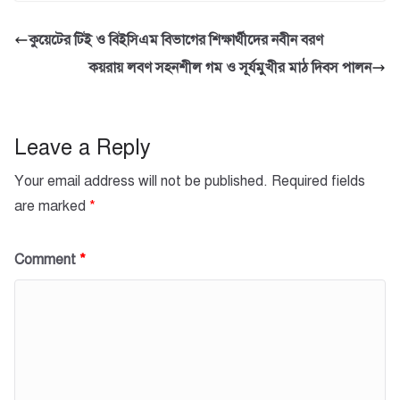
c
tt
at
ail
ar
e
er
s
e
কুয়েটের টিই ও বিইসিএম বিভাগের শিক্ষার্থীদের নবীন বরণ
b
A
কয়রায় লবণ সহনশীল গম ও সূর্যমুখীর মাঠ দিবস পালন
o
p
o
p
k
Leave a Reply
Your email address will not be published.
Required fields
are marked
*
Comment
*