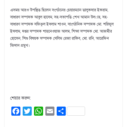
এসময় আরও উপস্থিত ছিলেন সংগঠনের চেয়ারম্যান তালুকদার ইকরাম,
সাধারণ সম্পাদক আবুল হাসেম, সহ-সভাপতি শেখ আমান উল­াহ, সহ-
সাধারণ সম্পাদক সফিকুল ইসলাম শাওন, সাংগঠনিক সম্পাদক মো. শরিফুল
ইসলাম, দপ্তর সম্পাদক শাহনেওয়াজ আলম, শিক্ষা সম্পাদক মো. আজমীর
হোসেন, শিশু বিষয়ক সম্পাদক সেলিম রেজা রাকিব, মো. রনি, আরেফিন
জিদান প্রমুখ।
শেয়ার করুন:
F
T
W
E
S
a
wi
h
m
h