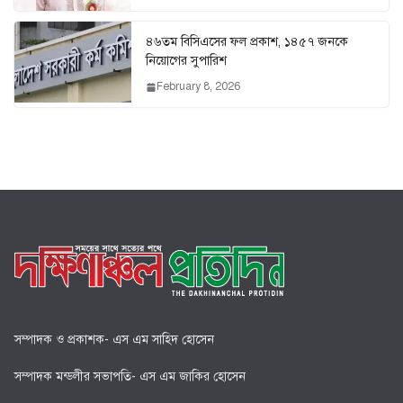
৪৬তম বিসিএসের ফল প্রকাশ, ১৪৫৭ জনকে
নিয়োগের সুপারিশ
February 8, 2026
সম্পাদক ও প্রকাশক- এস এম সাহিদ হোসেন
সম্পাদক মন্ডলীর সভাপতি- এস এম জাকির হোসেন