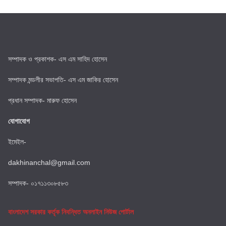
সম্পাদক ও প্রকাশক- এস এম সাহিদ হোসেন
সম্পাদক মন্ডলীর সভাপতি- এস এম জাকির হোসেন
প্রধান সম্পাদক- মারুফ হোসেন
যোগাযোগ
ইমেইল-
dakhinanchal@gmail.com
সম্পাদক- ০১৭১১৩০৮৫৮৩
বাংলাদেশ সরকার কর্তৃক নিবন্ধিত অনলাইন নিউজ পোর্টাল