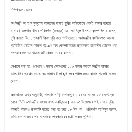
দক্ষিণাঞ্চল ডেস্ক
অর্থমন্ত্রী আ হ ম মুস্তফা কামালের বাসায় চুরির অভিযোগে একটি মামলা হয়েছে
থানায়। গুলশান থানার পরিদর্শক (তদন্ত) মো. আমিনুল ইসলাম বৃহস্পতিবার বলেন,
চুরি বলতে কি… গৃহকর্মী টাকা চুরি করে পালিয়েছে। অর্থমন্ত্রীর ব্যক্তিগত ব্যবসা
প্রতিষ্ঠান লোটাস কামাল গ্রæপ অব কোম্পানিজের ম্যানেজার জাহাঙ্গীর হোসেন গত
মঙ্গলবার গুলশান থানায় ওই মামলা দায়ের করেন।
সেখানে বলা হয়, গুলশান ২ নম্বর সেকশনের ১০৩ নম্বর সড়কে মন্ত্রীর বাসার
আলমারির ড্রয়ার ভেঙে ৭০ হাজার টাকা চুরি করে পালিয়েছেন বাসার গৃহকর্মী সালমা
বেগম।
এজাহারের তথ্য অনুযায়ী, সালমার বাড়ি দিনাজপুরে। ২০১৯ সালের ২৫ সেপ্টেম্বর
থেকে তিনি অর্থমন্ত্রীর বাসায় কাজ করছিলেন। গত ১৩ ডিসেম্বর ওই বাসায় চুরির
ঘটনাটি ঘটলেও মামলাটি দায়ের করা হয় তার ১৮ দিন পর। পরিদর্শক আমিনুল বলেন,
অভিযোগ পাওয়ার পর সালমাকে গ্রেপ্তারের চেষ্টা করছে পুলিশ।