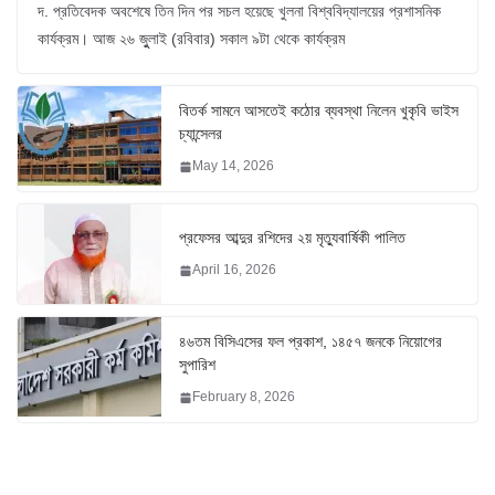
দ. প্রতিবেদক অবশেষে তিন দিন পর সচল হয়েছে খুলনা বিশ্ববিদ্যালয়ের প্রশাসনিক
কার্যক্রম। আজ ২৬ জুুলাই (রবিবার) সকাল ৯টা থেকে কার্যক্রম
বিতর্ক সামনে আসতেই কঠোর ব্যবস্থা নিলেন খুকৃবি ভাইস
চ্যান্সেলর
May 14, 2026
প্রফেসর আব্দুর রশিদের ২য় মৃত্যুবার্ষিকী পালিত
April 16, 2026
৪৬তম বিসিএসের ফল প্রকাশ, ১৪৫৭ জনকে নিয়োগের
সুপারিশ
February 8, 2026