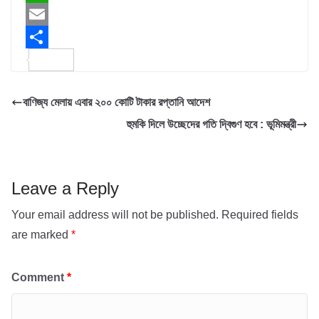
c
w
W
e
i
h
E
b
t
a
m
S
o
t
t
a
h
বাণিজ্য মেলায় এবার ২০০ কোটি টাকার রপ্তানি আদেশ
o
e
s
i
a
হুমকি দিলে উচ্ছেদের গতি দ্বিগুণ হবে : ভূমিমন্ত্রী
k
r
A
l
r
p
e
p
Leave a Reply
Your email address will not be published.
Required fields
are marked
*
Comment
*