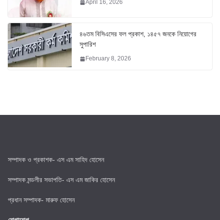
April 16, 2026
৪৬তম বিসিএসের ফল প্রকাশ, ১৪৫৭ জনকে নিয়োগের
সুপারিশ
February 8, 2026
সম্পাদক ও প্রকাশক- এস এম সাহিদ হোসেন
সম্পাদক মন্ডলীর সভাপতি- এস এম জাকির হোসেন
প্রধান সম্পাদক- মারুফ হোসেন