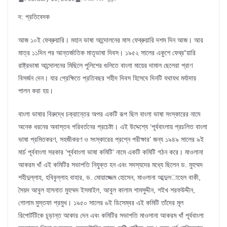
দ: প্রতিবেদক
আজ ১০ই ফেব্রুয়ারি। মহান ভাষা আন্দোলনের মাস ফেব্রুয়ারি দশম দিন আজ। আর
মাত্র ১১দিন পর আন্তর্জাতিক মাতৃভাষা দিবস। ১৯৫২ সালের একুশে ফেব্র“য়ারি
রাষ্ট্রভাষা আন্দোলনের মিছিলে পুলিশের গুলিতে বাংলা মায়ের দামাল ছেলেরা প্রাণ
বিসর্জন দেন। যার প্রেক্ষিতে প্রতিবছর শহীদ দিবস হিসেবে দিনটি যথাযথ মর্যাদায়
পালন করা হয়।
বাংলা ভাষার বিরুদ্ধে চক্রান্তের অপর একটি রূপ ছিল বাংলা ভাষা সংস্কারের নামে
অনেক ধরনের অবাস্তব পরিবর্তনের প্রচেষ্টা। এই উদ্দেশ্যে ‘পূর্ববাংলায় প্রচলিত বাংলা
ভাষা প্রমিতকরণ, সহজীকরণ ও সংস্কারের প্রশ্নে পরীক্ষার’ জন্য ১৯৪৯ সালের ৯ই
মার্চ পূর্ববাংলা সরকার ‘পূর্ববাংলা ভাষা কমিটি’ নামে একটি কমিটি গঠন করে। মাওলানা
আকরম খাঁ এই কমিটির সভাপতি নিযুক্ত হন এবং সদস্যদের মধ্যে ছিলেন ড. মুহম্মদ
শহীদুল্লাহ, হবিবুল্লাহ বাহার, ড. মোয়াজ্জেম হোসেন, মাওলানা আব্দুল­াহেল বাকী,
সৈয়দ আবুল হাসনাত মুহম্মদ ইসমাইল, আবুল কালাম শামসুদ্দীন, শইখ শরফউদ্দীন,
গোলাম মুস্তফা প্রমুখ। ১৯৫০ সালের ৬ই ডিসেম্বর এই কমিটি তাঁদের মূল
রিপোর্টটিকে চূড়ান্ত আকার দেন এবং কমিটির সভাপতি মাওলানা আকরম খাঁ পূর্ববাংলা