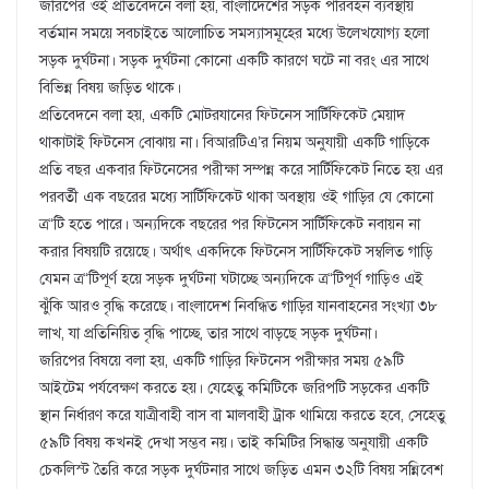
জরিপের ওই প্রতিবেদনে বলা হয়, বাংলাদেশের সড়ক পরিবহন ব্যবস্থায়
বর্তমান সময়ে সবচাইতে আলোচিত সমস্যাসমূহের মধ্যে উলে­খযোগ্য হলো
সড়ক দুর্ঘটনা। সড়ক দুর্ঘটনা কোনো একটি কারণে ঘটে না বরং এর সাথে
বিভিন্ন বিষয় জড়িত থাকে।
প্রতিবেদনে বলা হয়, একটি মোটরযানের ফিটনেস সার্টিফিকেট মেয়াদ
থাকাটাই ফিটনেস বোঝায় না। বিআরটিএ’র নিয়ম অনুযায়ী একটি গাড়িকে
প্রতি বছর একবার ফিটনেসের পরীক্ষা সম্পন্ন করে সার্টিফিকেট নিতে হয় এর
পরবর্তী এক বছরের মধ্যে সার্টিফিকেট থাকা অবস্থায় ওই গাড়ির যে কোনো
ত্র“টি হতে পারে। অন্যদিকে বছরের পর ফিটনেস সার্টিফিকেট নবায়ন না
করার বিষয়টি রয়েছে। অর্থাৎ একদিকে ফিটনেস সার্টিফিকেট সম্বলিত গাড়ি
যেমন ত্র“টিপূর্ণ হয়ে সড়ক দুর্ঘটনা ঘটাচ্ছে অন্যদিকে ত্র“টিপূর্ণ গাড়িও এই
ঝুঁকি আরও বৃদ্ধি করেছে। বাংলাদেশ নিবন্ধিত গাড়ির যানবাহনের সংখ্যা ৩৮
লাখ, যা প্রতিনিয়িত বৃদ্ধি পাচ্ছে, তার সাথে বাড়ছে সড়ক দুর্ঘটনা।
জরিপের বিষয়ে বলা হয়, একটি গাড়ির ফিটনেস পরীক্ষার সময় ৫৯টি
আইটেম পর্যবেক্ষণ করতে হয়। যেহেতু কমিটিকে জরিপটি সড়কের একটি
স্থান নির্ধারণ করে যাত্রীবাহী বাস বা মালবাহী ট্রাক থামিয়ে করতে হবে, সেহেতু
৫৯টি বিষয় কখনই দেখা সম্ভব নয়। তাই কমিটির সিদ্ধান্ত অনুযায়ী একটি
চেকলিস্ট তৈরি করে সড়ক দুর্ঘটনার সাথে জড়িত এমন ৩২টি বিষয় সন্নিবেশ