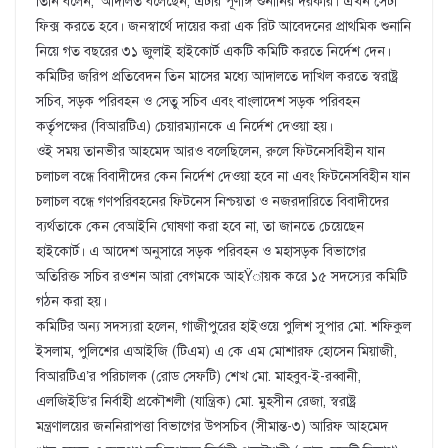
তিনি বলেন, ‘আদালত বলেছেন, এটার পূর্ণাঙ্গ শুনানির দরকার। এখন সেটা
ফিক্স করতে হবে। জনস্বার্থে দায়ের করা এক রিট আবেদনের প্রাথমিক শুনানি
নিয়ে গত বছরের ৩১ জুলাই হাইকোর্ট একটি কমিটি করতে নির্দেশ দেন।
কমিটির জরিপ প্রতিবেদন তিন মাসের মধ্যে আদালতে দাখিল করতে স্বরাষ্ট্র
সচিব, সড়ক পরিবহন ও সেতু সচিব এবং বাংলাদেশ সড়ক পরিবহন
কর্তৃপক্ষের (বিআরটিএ) চেয়ারম্যানকে এ নির্দেশ দেওয়া হয়।
ওই সময় তানভীর আহমেদ আরও বলেছিলেন, রুলে ফিটনেসবিহীন যান
চলাচল বন্ধে বিবাদীদের কেন নির্দেশ দেওয়া হবে না এবং ফিটনেসবিহীন যান
চলাচল বন্ধে গণপরিবহনের ফিটনেস নিশ্চয়তা ও নজরদারিতে বিবাদীদের
ব্যর্থতাকে কেন বেআইনি ঘোষণা করা হবে না, তা জানতে চেয়েছেন
হাইকোর্ট। এ আদেশ অনুসারে সড়ক পরিবহন ও মহাসড়ক বিভাগের
অতিরিক্ত সচিব রওশন আরা বেগমকে আহŸায়ক করে ১৫ সদস্যের কমিটি
গঠন করা হয়।
কমিটির অন্য সদস্যরা হলেন, গাজীপুরের হাইওয়ে পুলিশ সুপার মো. শফিকুল
ইসলাম, পুলিশের এআইজি (টিএম) এ কে এম মোশারফ হোসেন মিয়াজী,
বিআরটিএ’র পরিচালক (রোড সেফটি) শেখ মো. মাহবুব-ই-রব্বানী,
এলজিইডি’র নির্বাহী প্রকৌশলী (যান্ত্রিক) মো. মুহসীন রেজা, স্বরাষ্ট্র
মন্ত্রণালয়ের জননিরাপত্তা বিভাগের উপসচিব (সীমান্ত-৩) আরিফ আহমেদ