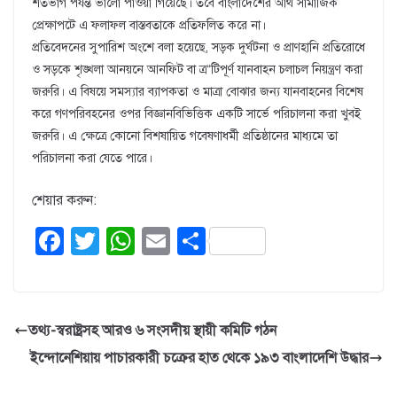
শতভাগ পর্যন্ত ভালো পাওয়া গিয়েছে। তবে বাংলাদেশের আর্থ সামাজিক
প্রেক্ষাপটে এ ফলাফল বাস্তবতাকে প্রতিফলিত করে না।
প্রতিবেদনের সুপারিশ অংশে বলা হয়েছে, সড়ক দুর্ঘটনা ও প্রাণহানি প্রতিরোধে
ও সড়কে শৃঙ্খলা আনয়নে আনফিট বা ত্র“টিপূর্ণ যানবাহন চলাচল নিয়ন্ত্রণ করা
জরুরি। এ বিষয়ে সমস্যার ব্যাপকতা ও মাত্রা বোঝার জন্য যানবাহনের বিশেষ
করে গণপরিবহনের ওপর বিজ্ঞানবিভিত্তিক একটি সার্ভে পরিচালনা করা খুবই
জরুরি। এ ক্ষেত্রে কোনো বিশষায়িত গবেষণাধর্মী প্রতিষ্ঠানের মাধ্যমে তা
পরিচালনা করা যেতে পারে।
শেয়ার করুন:
F
T
W
E
S
a
wi
h
m
h
c
tt
at
ail
ar
e
er
s
e
তথ্য-স্বরাষ্ট্রসহ আরও ৬ সংসদীয় স্থায়ী কমিটি গঠন
b
A
ইন্দোনেশিয়ায় পাচারকারী চক্রের হাত থেকে ১৯৩ বাংলাদেশি উদ্ধার
o
p