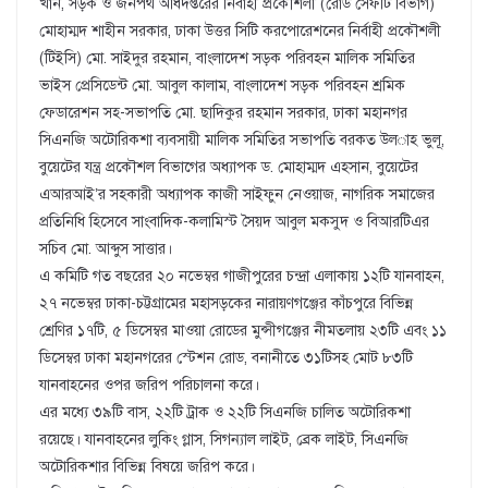
খান, সড়ক ও জনপথ অধিদপ্তরের নির্বাহী প্রকৌশলী (রোড সেফটি বিভাগ)
মোহাম্মদ শাহীন সরকার, ঢাকা উত্তর সিটি করপোরেশনের নির্বাহী প্রকৌশলী
(টিইসি) মো. সাইদুর রহমান, বাংলাদেশ সড়ক পরিবহন মালিক সমিতির
ভাইস প্রেসিডেন্ট মো. আবুল কালাম, বাংলাদেশ সড়ক পরিবহন শ্রমিক
ফেডারেশন সহ-সভাপতি মো. ছাদিকুর রহমান সরকার, ঢাকা মহানগর
সিএনজি অটোরিকশা ব্যবসায়ী মালিক সমিতির সভাপতি বরকত উল­াহ ভুলূ,
বুয়েটের যন্ত্র প্রকৌশল বিভাগের অধ্যাপক ড. মোহাম্মদ এহসান, বুয়েটের
এআরআই’র সহকারী অধ্যাপক কাজী সাইফুন নেওয়াজ, নাগরিক সমাজের
প্রতিনিধি হিসেবে সাংবাদিক-কলামিস্ট সৈয়দ আবুল মকসুদ ও বিআরটিএর
সচিব মো. আব্দুস সাত্তার।
এ কমিটি গত বছরের ২০ নভেম্বর গাজীপুরের চন্দ্রা এলাকায় ১২টি যানবাহন,
২৭ নভেম্বর ঢাকা-চট্টগ্রামের মহাসড়কের নারায়ণগঞ্জের কাঁচপুরে বিভিন্ন
শ্রেণির ১৭টি, ৫ ডিসেম্বর মাওয়া রোডের মুন্সীগঞ্জের নীমতলায় ২৩টি এবং ১১
ডিসেম্বর ঢাকা মহানগরের স্টেশন রোড, বনানীতে ৩১টিসহ মোট ৮৩টি
যানবাহনের ওপর জরিপ পরিচালনা করে।
এর মধ্যে ৩৯টি বাস, ২২টি ট্রাক ও ২২টি সিএনজি চালিত অটোরিকশা
রয়েছে। যানবাহনের লুকিং গ্লাস, সিগন্যাল লাইট, ব্রেক লাইট, সিএনজি
অটোরিকশার বিভিন্ন বিষয়ে জরিপ করে।