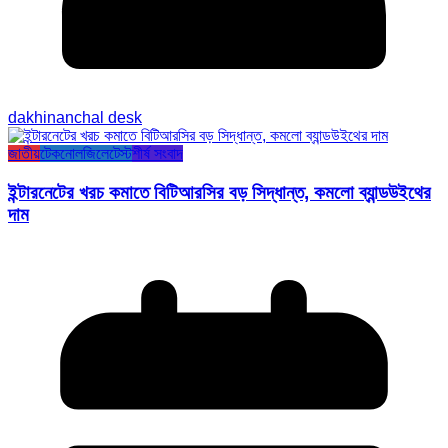
dakhinanchal desk
জাতীয়
টেকনোলজি
লেটেস্ট
শীর্ষ সংবাদ
ইন্টারনেটের খরচ কমাতে বিটিআরসির বড় সিদ্ধান্ত, কমলো ব্যান্ডউইথের
দাম