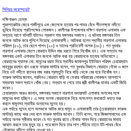
সিনিয়র করেস্পন্ডেন্ট
দক্ষিণাঞ্চল ডেস্ক
পুরবশত্রুটার জেরে গাজীপুরে এক জেলেকে হত্যার পর পাথর বেঁধে শীতলক্ষ্যা নদীতে
ডুবিয়ে দিয়েছে প্রতিপক্ষের লোকজন। কালীগঞ্জ উপজেলার দক্ষিণ নারগানা এলাকায় এক
সপ্তাহ আগে ঘটনাটি ঘটলেও প্রকাশ পায় মঙ্গলবার সকালে। এ ঘটনায় মঙ্গলবার তিন
জনকে আটক করে পুলিশে দিয়েছে এলাকাবাসী। আটকরা হলেন স্থানীয় নারগানা এলাকার
পরিমল (৫০), তার ছেলে পাপন (২০) ও তাদের প্রতিবেশী অলক (৩০)। গত বুধবার
নারগানা এলাকার জেলে বোরহান উদ্দিন মাছ ধরতে গিয়ে নিখোঁজ হন। এক সপ্তাহ পর
মঙ্গলবার একই এলাকার তিন জনকে আটক করা হয় বোরহানকে হত্যার অভিযোগে।
বোরহানের শ্যালক মো. মানুনের বরাত দিয়ে স্থানীয় জামালপুর ইউনিয়ন পরিষদ চেয়ারম্যান
মাহবুবুর রহমান খান ওরফে ফারুক মাস্টার বলেন, গত বুধবার বিকালে বোরহান নৌকা ও জাল
নিয়ে ওই নদীতে রাতভর মাছ ধরার প্রস্তুতি নিয়ে বাড়ি থেকে বের হয়ে নিখোঁজ হন।
ফারুক মাস্টার জানান, পরদিনও বোরহান বাড়ি না ফেরায় পরিবারের লোকজন আশপাশে
সম্ভাব্য সকল স্থানে খোঁজ নেয়। সন্ধান না পেয়ে তার স্ত্রী কালীগঞ্জ থানায় একটি জিডি
করেন।
চেয়ারম্যান আরও জানান, মঙ্গলবার সকালে নারগানা গুদারাঘাট এলাকায় অলকের সঙ্গে
মামুনের কথা হচ্ছিল। এ সময় অলক বোরহানকে নিয়ে অসংলগ্ন কথাবার্তা বলতে শুরু
করলে মামুনসহ স্থানীয় অন্যদের সন্দেহ হয়।
এক পর্যায়ে সন্দেহ হলে অলককে আটক করে মামুন ও এলাকাবাসী তার (চেয়ারম্যান ফারুক
মাস্টার) কাছে খবর দেয় বলে ফারুক মাস্টার জানান। তিনি বলেন, পরে জিজ্ঞাসাবাদের এক
পর্যায়ে অলক স্বীকার করেন যে গত বুধবার রাতে নৌকায় শাবল দিয়ে বোরহানের মাথায়
আঘাত করলে তার মৃত্যু হয়। পরে জাল দিয়ে তার লাশ পেঁচিয়ে তাতে ইট-পাথর বেঁধে
নৌকাসহ নদীতে ডুবিয়ে দেওয়া হয়।