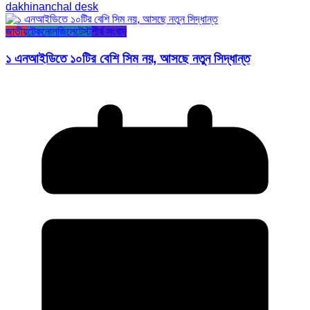
dakhinanchal desk
জাতীয়
টেকনোলজি
লেটেস্ট
শীর্ষ সংবাদ
১ এনআইডিতে ১০টির বেশি সিম নয়, আসছে নতুন সিদ্ধান্ত