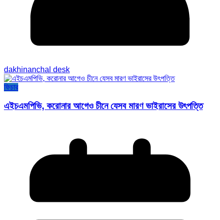
dakhinanchal desk
ফিচার
এইচএমপিভি, করোনার আগেও চীনে যেসব মারণ ভাইরাসের উৎপত্তি