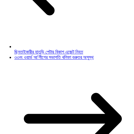
ছিনতাইকারীর হাতুড়ি পেটায় বিকাশ এজেন্ট নিহত
৩৩নং ওয়ার্ড আ’লীগের সভাপতি খলিফা গুরুতর অসুস্থ