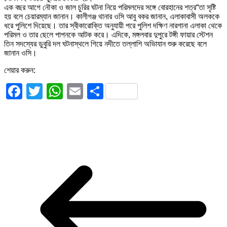
এক বছর আগে নৌকা ও জাল চুরির ঘটনা নিয়ে পরিমলদের সঙ্গে বোরহানের শত্র“তা সৃষ্টি
হয় বলে চেয়ারম্যান জানান। কালীগঞ্জ থানার ওসি আবু বকর জানান, এলাকাবাসী অলককে
ধরে পুলিশে দিয়েছে। তার স্বীকারোক্তি অনুযায়ী পরে পুলিশ দক্ষিণ নারগানা এলাকা থেকে
পরিমল ও তার ছেলে পাপনকে আটক করে। এদিকে, মঙ্গলবার দুপুরে টঙ্গী ফায়ার স্টেশন
তিন সদস্যের ডুবুরি দল ঘটনাস্থলে গিয়ে নদীতে তল্লাশি অভিাযান শুরু করেছে বলে
জানান ওসি।
শেয়ার করুন:
Facebook
Twitter
WhatsApp
Email
Share