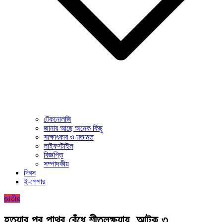
টেকনোলজি
জানার আছে অনেক কিছু
সাক্ষাৎকার ও মতামত
লাইফস্টাইল
বিজ্ঞপ্তি
সম্পাদকীয়
দিবস
ই-পেপার
জাতীয়
হত্যার পর পাথর বেঁধে শীতলক্ষ্যায়, আটক ৩