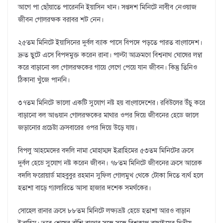
আগে পা ছোঁয়াতে পারেননি ইয়াসিন খান। সপ্তদশ মিনিটে নাবীব নেওয়াজ
জীবন গোলরক্ষক বরাবর শট নেন।
২৫তম মিনিটে ইয়াসিনের দুর্বল ব্যাক পাসে বিপদে পড়তে পারত বাংলাদেশ।
দ্রুত ছুটে এসে বিপদমুক্ত করেন রানা। পাল্টা আক্রমণে বিশ্বনাথ ঘোষের লম্বা
করে বাড়ানো বল গোলরক্ষকের গায়ে লেগে পেয়ে যান জীবন। কিন্তু তিনিও
ঠিকানা খুঁজে পাননি।
৩৭তম মিনিটে ভালো একটি সুযোগ নষ্ট হয় বাংলাদেশের। রবিউলের উঁচু করে
বাড়ানো বল আগুয়ান গোলরক্ষকের মাথার ওপর দিয়ে জীবনের হেডে জালে
জড়ানোর প্রচেষ্টা ক্রসবারের ওপর দিয়ে উড়ে যায়।
বিপলু আহমেদের বদলি নামা মোহাম্মদ ইব্রাহিমের ৫৩তম মিনিটের ক্রসে
দুর্বল হেডে সুযোগ নষ্ট করেন জীবন। ৭৮তম মিনিটে জীবনের ক্রসে আরেক
বদলি ফরোয়ার্ড মাহবুবুর রহমান সুফিল গোলমুখ থেকে টোকা দিতে ব্যর্থ হলে
হতাশা বাড়ে গ্যালারিতে আসা হাজার দশেক সমর্থকের।
সোহেল রানার ক্রসে ৮৮তম মিনিটে লক্ষ্যভ্রষ্ট হেডে হতাশা আরও বাড়ান