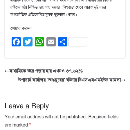
ইব্রাহিম। তবে শেষের বাঁশি বাজার সঙ্গে সঙ্গে বিশ্বকাপ বাছাইয়ের দ্বিতীয়
রাউন্ডে ওঠা নিশ্চিত হয়ে যায় দলের। নিশ্চয়তা মেলে আরও দুই বছর
আন্তর্জাতিক প্রতিযোগিতামূলক ফুটবলে খেলার।
শেয়ার করুন:
F
T
W
E
S
a
wi
h
m
h
c
tt
at
ail
ar
e
er
s
e
মাধ্যমিকে ঝরে পড়ার হার এখনও ৩৭.৬২%
b
A
উপাচার্য কার্যালয় ‘ভাঙচুরের’ ঘটনায় বিএসএমএমইউর মামলা
o
p
o
p
k
Leave a Reply
Your email address will not be published.
Required fields
are marked
*