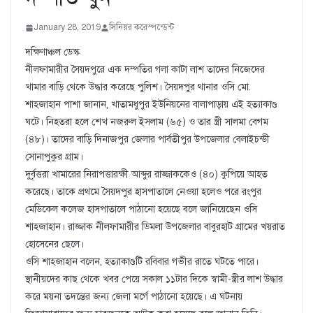
January 28, 2019
সিনিয়র করেস্পন্ডেন্ট
দক্ষিণাঞ্চল ডেস্ক
নীলফামারীর সৈয়দপুরে এক দম্পতির গলা কাটা লাশ তাদের নিজেদের
খামার বাড়ি থেকে উদ্ধার করেছে পুলিশ। সৈয়দপুর থানার ওসি মো.
শাহজাহান পাশা জানান, খাতামধুপুর ইউনিয়নের বালাপাড়ায় এই হত্যাকাণ্ড
ঘটে। নিহতরা হলে শেখ নজরুল ইসলাম (৬৫) ও তার স্ত্রী সালমা বেগম
(৪৮)। তাদের বাড়ি দিনাজপুর জেলার পার্বতীপুর উপজেলার বেলাইচন্ডী
সোনাপুকুর গ্রাম।
দুর্বৃত্তরা খামারের নিরাপত্তারক্ষী আব্দুর রাজ্জাককেও (৪০) কুপিয়ে আহত
করেছে। তাকে প্রথমে সৈয়দপুর হাসপাতালে নেওয়া হলেও পরে রংপুর
মেডিকেল কলেজ হাসপাতালে পাঠানো হয়েছে বলে জানিয়েছেন ওসি
শাহজাহান। রাজ্জাক নীলফামারীর ডিমলা উপজেলার বাবুরহাট গ্রামের খয়রাত
হোসেনের ছেলে।
ওসি শাহজাহান বলেন, হত্যাকাণ্ডটি রবিবার গভীর রাতে ঘটতে পারে।
স্থানীয়দের কাছ থেকে খবর পেয়ে সকাল ১১টার দিকে স্বামী-স্ত্রীর লাশ উদ্ধার
করে ময়না তদন্তের জন্য জেলা মর্গে পাঠানো হয়েছে। এ ঘটনায়