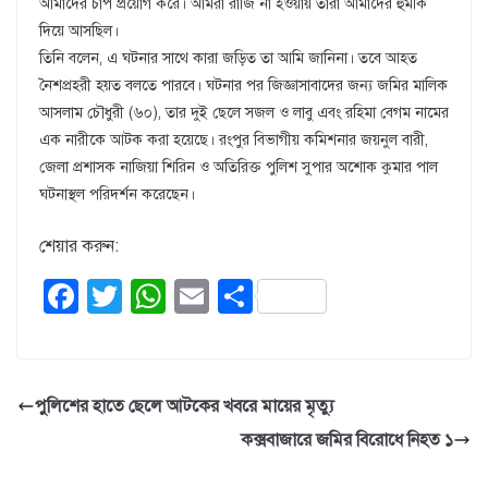
আমাদের চাপ প্রয়োগ করে। আমরা রাজি না হওয়ায় তারা আমাদের হুমকি
দিয়ে আসছিল।
তিনি বলেন, এ ঘটনার সাথে কারা জড়িত তা আমি জানিনা। তবে আহত
নৈশপ্রহরী হয়ত বলতে পারবে। ঘটনার পর জিজ্ঞাসাবাদের জন্য জমির মালিক
আসলাম চৌধুরী (৬০), তার দুই ছেলে সজল ও লাবু এবং রহিমা বেগম নামের
এক নারীকে আটক করা হয়েছে। রংপুর বিভাগীয় কমিশনার জয়নুল বারী,
জেলা প্রশাসক নাজিয়া শিরিন ও অতিরিক্ত পুলিশ সুপার অশোক কুমার পাল
ঘটনাস্থল পরিদর্শন করেছেন।
শেয়ার করুন:
F
T
W
E
S
a
wi
h
m
h
c
tt
at
ail
ar
e
er
s
e
পুলিশের হাতে ছেলে আটকের খবরে মায়ের মৃত্যু
b
A
কক্সবাজারে জমির বিরোধে নিহত ১
o
p