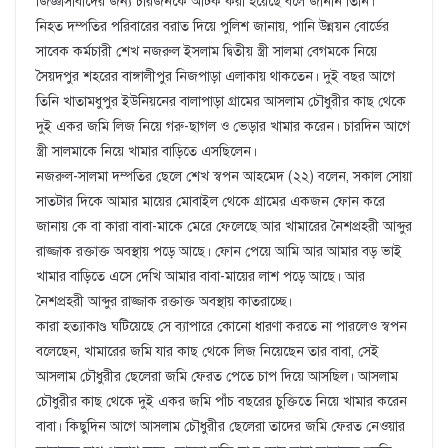
জিজ্ঞাসাবাদের জন্য চারজনকে আটক করা হয়েছে বলে জানান তিনি।
নিহত দম্পতির পরিবারের বরাত দিয়ে পুলিশ জানায়, পানি উন্নয়ন বোর্ডের
সাবেক কর্মচারী শেখ নজরুল ইসলাম দ্বিতীয় স্ত্রী সালমা বেগমকে নিয়ে
সৈয়দপুর শহরের বাঙ্গালীপুর নিজপাড়া এলাকায় থাকতেন। দুই বছর আগে
তিনি খাতামধুপুর ইউনিয়নের বালাপাড়া গ্রামের আসলাম চৌধুরীর কাছ থেকে
দুই একর জমি লিজ নিয়ে গরু-ছাগল ও ভেড়ার খামার করেন। চারদিন আগে
স্ত্রী সালমাকে নিয়ে খামার বাড়িতে এসছিলেন।
নজরুল-সালমা দম্পতির ছেলে শেখ স্বপন আহমেদ (২২) বলেন, সকাল সোয়া
সাতটার দিকে আমার মায়ের মোবাইল থেকে গ্রামের একজন ফোন করে
জানায় কে বা কারা বাবা-মাকে মেরে ফেলেছে আর খামারের নৈশপ্রহরী আব্দুর
রাজ্জাক রক্তাক্ত অবস্থায় পড়ে আছে। ফোন পেয়ে আমি আর আমার বড় ভাই
খামার বাড়িতে এসে দেখি আমার বাবা-মায়ের লাশ পড়ে আছে। আর
নৈশপ্রহরী আব্দুর রাজ্জাক রক্তাক্ত অবস্থায় কাতরাচ্ছে।
কারা হত্যাকাণ্ড ঘটিয়েছে সে ব্যাপারে কোনো ধারণা করতে না পারলেও স্বপন
বলেছেন, খামারের জমি যার কাছ থেকে লিজ নিয়েছেন তার বাবা, সেই
আসলাম চৌধুরীর ছেলেরা জমি ফেরত পেতে চাপ দিয়ে আসছিল। আসলাম
চৌধুরীর কাছ থেকে দুই একর জমি পাঁচ বছরের চুক্তিতে নিয়ে খামার করেন
বাবা। কিছুদিন আগে আসলাম চৌধুরীর ছেলেরা তাদের জমি ফেরত নেওয়ার