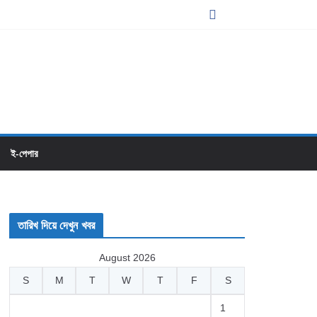
ই-পেপার
তারিখ দিয়ে দেখুন খবর
August 2026
S
M
T
W
T
F
S
1