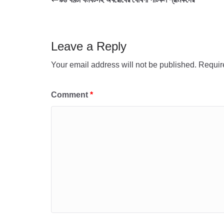
o
e
s
i
a
k
r
A
l
r
p
e
Leave a Reply
p
Your email address will not be published.
Requir
Comment
*