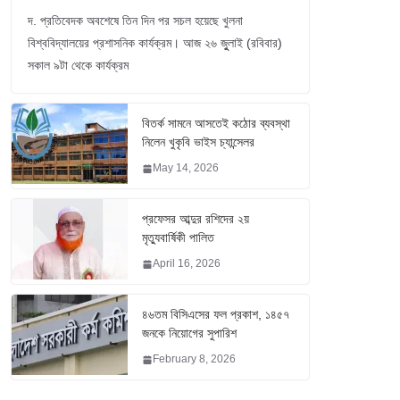
দ. প্রতিবেদক অবশেষে তিন দিন পর সচল হয়েছে খুলনা
বিশ্ববিদ্যালয়ের প্রশাসনিক কার্যক্রম। আজ ২৬ জুুলাই (রবিবার)
সকাল ৯টা থেকে কার্যক্রম
বিতর্ক সামনে আসতেই কঠোর ব্যবস্থা
নিলেন খুকৃবি ভাইস চ্যান্সেলর
May 14, 2026
প্রফেসর আব্দুর রশিদের ২য়
মৃত্যুবার্ষিকী পালিত
April 16, 2026
৪৬তম বিসিএসের ফল প্রকাশ, ১৪৫৭
জনকে নিয়োগের সুপারিশ
February 8, 2026