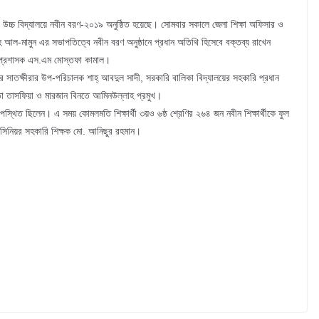
লিকা উচ্চ বিদ্যালয়ে নবীন বরণ-২০১৯ অনুষ্ঠিত হয়েছে। সোমবার সকালে জেলা শিক্ষা অফিসার ও
লাহ আল-মামুন এর সভাপতিত্বে নবীন বরণ অনুষ্ঠানে প্রধান অতিথি হিসেবে বক্তব্য রাখেন
লা প্রশাসক এস.এম মোস্তফা কামাল।
লয়ের সাতক্ষীরার উপ-পরিচালক শাহ্ আবদুল সাদী, সরকারি বালিকা বিদ্যালয়ের সহকারি প্রধান
ইবাতা তাসফিয়া ও মারজান বিনতে আমিনউল্লাহ প্রমুখ।
 উপস্থিত ছিলেন। এ সময় কোমলমতি শিক্ষার্থী ৩য়ও ৬ষ্ঠ শ্রেণির ২৬৪ জন নবীন শিক্ষার্থীকে ফুল
 সিনিয়র সহকারি শিক্ষক মো. আনিছুর রহমান।