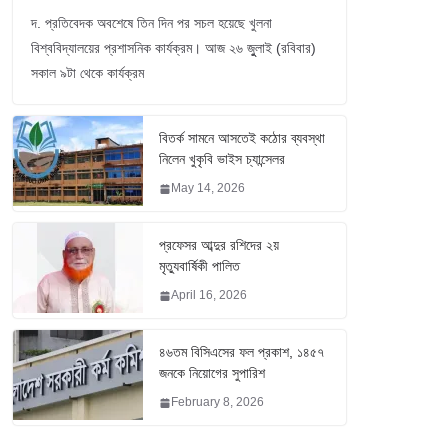
দ. প্রতিবেদক অবশেষে তিন দিন পর সচল হয়েছে খুলনা
বিশ্ববিদ্যালয়ের প্রশাসনিক কার্যক্রম। আজ ২৬ জুুলাই (রবিবার)
সকাল ৯টা থেকে কার্যক্রম
বিতর্ক সামনে আসতেই কঠোর ব্যবস্থা
নিলেন খুকৃবি ভাইস চ্যান্সেলর
May 14, 2026
প্রফেসর আব্দুর রশিদের ২য়
মৃত্যুবার্ষিকী পালিত
April 16, 2026
৪৬তম বিসিএসের ফল প্রকাশ, ১৪৫৭
জনকে নিয়োগের সুপারিশ
February 8, 2026