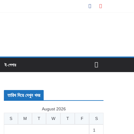
ই-পেপার
তারিখ দিয়ে দেখুন খবর
August 2026
S
M
T
W
T
F
S
1