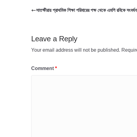
o
t
t
a
h
সাতক্ষীরায় প্রাথমিক শিক্ষা পরিবারের পক্ষ থেকে এমপি রবিকে সংবর্ধন
o
e
s
i
a
k
r
A
l
r
p
e
Leave a Reply
p
Your email address will not be published.
Requir
Comment
*