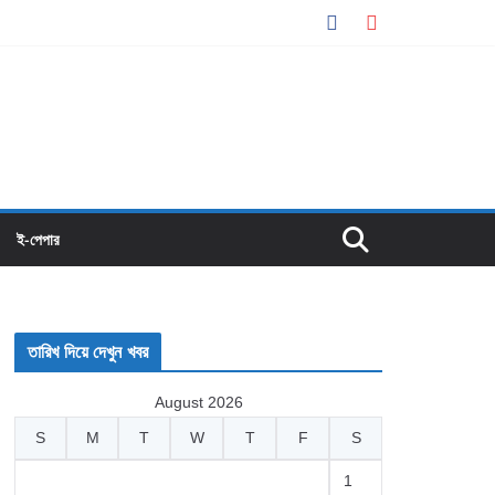
ই-পেপার
তারিখ দিয়ে দেখুন খবর
August 2026
S
M
T
W
T
F
S
1