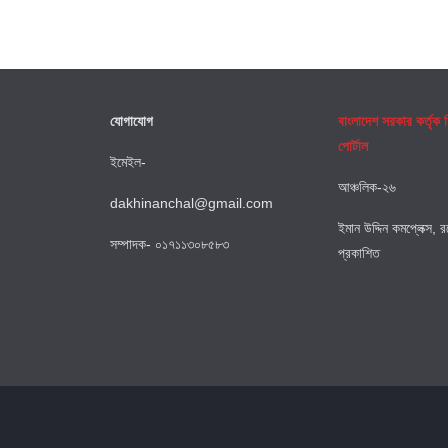
যোগাযোগ
বাংলাদেশ সরকার কর্তৃক
পোর্টাল
ইমেইল-
আঞ্চলিক-২৬
dakhinanchal@gmail.com
ইমান উদ্দিন কমপ্লেক্স, 
সম্পাদক- ০১৭১১৩০৮৫৮৩
প্রকাশিত