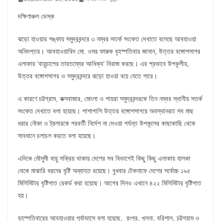
দক্ষিণাঞ্চল ডেস্ক
ঝড়ো হাওয়ার শঙ্কায় সমুদ্রবন্দরে ৩ নম্বর সতর্ক সংকেত দেখাতে বলেছে আবহাওয়া
অধিদপ্তর। আবহাওয়াবিদ মো. ওমর ফারুক বৃহস্পতিবার জানান, উত্তর বঙ্গোপসাগর
এলাকায় ‘বায়ুচাপের তারতম্যের আধিক্য’ বিরাজ করছে। এর প্রভাবে উপকূলীয়,
উত্তর বঙ্গোপসাগর ও সমুদ্রবন্দরে ঝড়ো হাওয়া বয়ে যেতে পারে।
এ কারণে চট্টগ্রাম, কক্সবাজার, মোংলা ও পায়রা সমুদ্রবন্দরকে তিন নম্বর স্থানীয় সতর্ক
সংকেত দেখাতে বলা হয়েছে। পাশাপাশি উত্তর বঙ্গোপসাগরে অবস্থানরত সব মাছ
ধরার নৌকা ও ট্রলারকে পরবর্তী নির্দেশ না দেওয়া পর্যন্ত উপকূলের কাছাকাছি থেকে
সাবধানে চলাচল করতে বলা হয়েছে।
এদিকে মৌসুমী বায়ু সক্রিয় থাকায় দেশের সব বিভাগেই কিছু কিছু এলাকায় হালকা
থেকে মাঝারি ধরনের বৃষ্টি অব্যাহত রয়েছে। বুধবার টেকনাফে দেশের সর্বোচ্চ ১৯৫
মিলিমিটার বৃষ্টিপাত রেকর্ড করা হয়েছে। আগের দিনও এখানে ৪২২ মিলিমিটার বৃষ্টিপাত
হয়।
বৃহস্পতিবারের আবহাওয়ার পূর্বাভাসে বলা হয়েছে, রংপুর, খুলনা, বরিশাল, চট্টগ্রাম ও