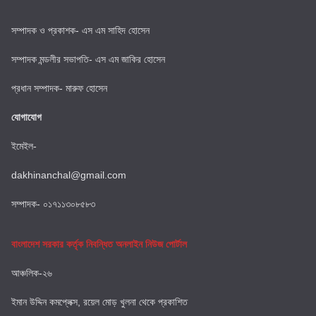
সম্পাদক ও প্রকাশক- এস এম সাহিদ হোসেন
সম্পাদক মন্ডলীর সভাপতি- এস এম জাকির হোসেন
প্রধান সম্পাদক- মারুফ হোসেন
যোগাযোগ
ইমেইল-
dakhinanchal@gmail.com
সম্পাদক- ০১৭১১৩০৮৫৮৩
বাংলাদেশ সরকার কর্তৃক নিবন্ধিত অনলাইন নিউজ পোর্টাল
আঞ্চলিক-২৬
ইমান উদ্দিন কমপ্লেক্স, রয়েল মোড় খুলনা থেকে প্রকাশিত