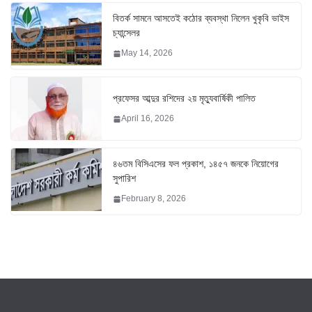
বিতর্ক সামনে আসতেই কঠোর ব্যবস্থা নিলেন খুকৃবি ভাইস
চ্যান্সেলর
May 14, 2026
প্রফেসর আব্দুর রশিদের ২য় মৃত্যুবার্ষিকী পালিত
April 16, 2026
৪৬তম বিসিএসের ফল প্রকাশ, ১৪৫৭ জনকে নিয়োগের
সুপারিশ
February 8, 2026