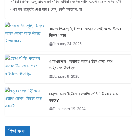
সাবিয়া সিদ্দিকা ডেঙ্গু এডিস মশাবাহিত ভাইরাস জনিত গ্রীষ্মমণ্ডলীয় রোগ যদিও এটি
এখন সব ঋতুতেই দেখা যায়। ডেঙ্গু একটি ভাইরাস, যা
বাংলায় পিঠা-পুলি, বিশ্বের অনেক দেশেই আছে শীতের
বিশেষ খাবার
January 24, 2025
এইচএমপিভি, করোনার আগেও চীনে যেসব মারণ
ভাইরাসের উৎপত্তি
January 9, 2025
মানুষের জন্য ‘হিউম্যান ওয়াশিং মেশিন’ কীভাবে কাজ
করবে?
December 19, 2024
শিক্ষা সংবাদ