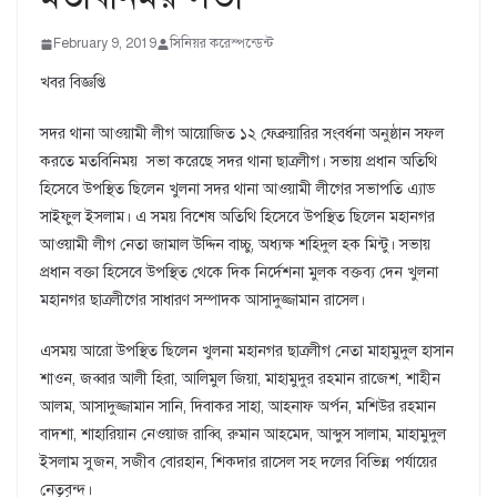
February 9, 2019
সিনিয়র করেস্পন্ডেন্ট
খবর বিজ্ঞপ্তি
সদর থানা আওয়ামী লীগ আয়োজিত ১২ ফেব্রুয়ারির সংবর্ধনা অনুষ্ঠান সফল
করতে মতবিনিময় সভা করেছে সদর থানা ছাত্রলীগ। সভায় প্রধান অতিথি
হিসেবে উপস্থিত ছিলেন খুলনা সদর থানা আওয়ামী লীগের সভাপতি এ্যাড
সাইফুল ইসলাম। এ সময় বিশেষ অতিথি হিসেবে উপস্থিত ছিলেন মহানগর
আওয়ামী লীগ নেতা জামাল উদ্দিন বাচ্চু, অধ্যক্ষ শহিদুল হক মিন্টু। সভায়
প্রধান বক্তা হিসেবে উপস্থিত থেকে দিক নির্দেশনা মুলক বক্তব্য দেন খুলনা
মহানগর ছাত্রলীগের সাধারণ সম্পাদক আসাদুজ্জামান রাসেল।
এসময় আরো উপস্থিত ছিলেন খুলনা মহানগর ছাত্রলীগ নেতা মাহামুদুল হাসান
শাওন, জব্বার আলী হিরা, আলিমুল জিয়া, মাহামুদুর রহমান রাজেশ, শাহীন
আলম, আসাদুজ্জামান সানি, দিবাকর সাহা, আহনাফ অর্পন, মশিউর রহমান
বাদশা, শাহারিয়ান নেওয়াজ রাব্বি, রুমান আহমেদ, আব্দুস সালাম, মাহামুদুল
ইসলাম সুজন, সজীব বোরহান, শিকদার রাসেল সহ দলের বিভিন্ন পর্যায়ের
নেতৃবৃন্দ।