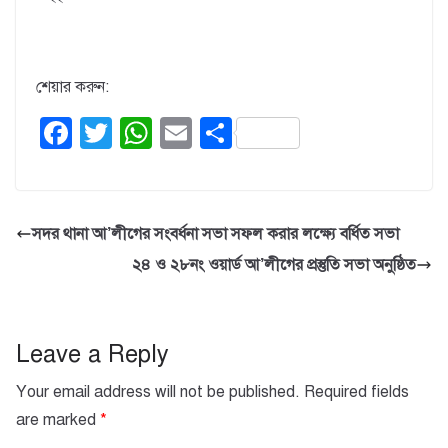
শেয়ার করুন:
F
T
W
E
S
a
wi
h
m
h
c
tt
at
ail
ar
e
er
s
e
সদর থানা আ’লীগের সংবর্ধনা সভা সফল করার লক্ষ্যে বর্ধিত সভা
b
A
২৪ ও ২৮নং ওয়ার্ড আ’লীগের প্রস্তুতি সভা অনুষ্ঠিত
o
p
o
p
k
Leave a Reply
Your email address will not be published.
Required fields
are marked
*