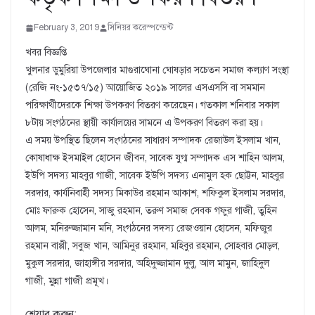
February 3, 2019
সিনিয়র করেস্পন্ডেন্ট
খবর বিজ্ঞপ্তি
খুলনার ডুমুরিয়া উপজেলার মাগুরাঘোনা ঘোষড়ার সচেতন সমাজ কল্যাণ সংস্থা
(রেজি নং-১৫৩৭/১৫) আয়োজিত ২০১৯ সালের এসএসসি বা সমমান
পরিক্ষার্থীদেরকে শিক্ষা উপকরণ বিতরণ করেছেন। গতকাল শনিবার সকাল
৮টায় সংগঠনের স্থায়ী কার্যালয়ের সামনে এ উপকরণ বিতরণ করা হয়।
এ সময় উপস্থিত ছিলেন সংগঠনের সাধারণ সম্পাদক রেজাউল ইসলাম খান,
কোষাধাক্ষ ইসমাইল হোসেন জীবন, সাবেক যুগ্ম সম্পাদক এস শাহিন আলম,
ইউপি সদস্য মাহবুর গাজী, সাবেক ইউপি সদস্য এনামুল হক ছোট্টন, মাহবুর
সরদার, কার্যনিবার্হী সদস্য মিকাউর রহমান আকাশ, শফিকুল ইসলাম সরদার,
মোঃ ফারুক হোসেন, সাজু রহমান, তরুণ সমাজ সেবক গফুর গাজী, তুহিন
আলম, মনিরুজ্জামান মনি, সংগঠনের সদস্য রেজওয়ান হোসেন, মফিজুর
রহমান বাপ্পী, সবুজ খান, আমিনুর রহমান, মহিবুর রহমান, সোহবার মোড়ল,
মুকুল সরদার, জাহাঙ্গীর সরদার, অহিদুজ্জামান দুলু, আল মামুন, জাহিদুল
গাজী, মুন্না গাজী প্রমূখ।
শেয়ার করুন: