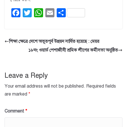
F
T
W
E
S
a
wi
h
m
h
c
tt
at
ail
ar
e
er
s
e
শিক্ষা ক্ষেত্রে দেশে অভূতপূর্ব উন্নয়ন সার্ধিত হয়েছে : মেয়র
b
A
১৮নং ওয়ার্ড পেশাজীবী শ্রমিক লীগের কর্মীসভা অনুষ্ঠিত
o
p
o
p
k
Leave a Reply
Your email address will not be published.
Required fields
are marked
*
Comment
*