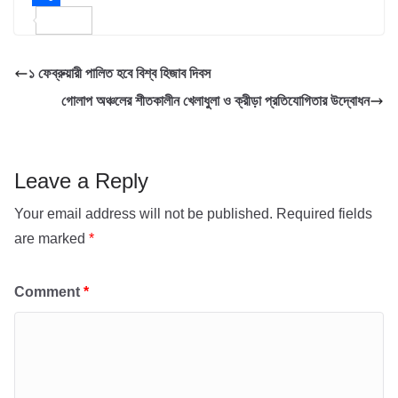
b
t
a
m
S
o
t
t
a
h
১ ফেব্রুয়ারী পালিত হবে বিশ্ব হিজাব দিবস
o
e
s
i
a
গোলাপ অঞ্চলের শীতকালীন খেলাধুলা ও ক্রীড়া প্রতিযোগিতার উদ্বোধন
k
r
A
l
r
p
e
p
Leave a Reply
Your email address will not be published.
Required fields
are marked
*
Comment
*