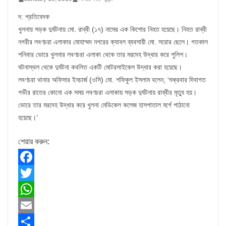
দ: প্রতিবেদক
খুলনায় সড়ক দুর্ঘটনায় মো. রাব্বী (১৭) নামের এক কিশোর নিহত হয়েছে। নিহত রাব্বী
নগরীর লবণচরা এলাকার মোহাম্মদ নগরের ক্যাবল ব্যবসায়ী মো. সরোর ছেলে। গতকাল
শনিবার ভোরে খুলনার লবণচরা এলাকা থেকে তার মরদেহ উদ্ধার করে পুলিশ।
ঘটনাস্থল থেকে দুর্ঘটনা কবলিত একটি মোটরসাইকেল উদ্ধার করা হয়েছে।
লবণচরা থানার অফিসার ইনচার্জ (ওসি) মো. শফিকুল ইসলাম বলেন, ‘শুক্রবার দিবাগত
গভীর রাতের কোনো এক সময় লবণচরা এলাকায় সড়ক দুর্ঘটনায় রাব্বীর মৃত্যু হয়।
ভোরে তার মরদেহ উদ্ধার করে খুলনা মেডিকেল কলেজ হাসপাতাল মর্গে পাঠানো
হয়েছে।’
শেয়ার করুন:
F
a
T
c
w
W
e
i
h
E