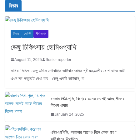
ফিচার
ফিচার
লেটেস্ট
শীর্ষ সংবাদ
ডেঙ্গু চিকিৎসায় হোমিওপ্যাথি
August 11, 2025
Senior reporter
সাবিয়া সিদ্দিকা ডেঙ্গু এডিস মশাবাহিত ভাইরাস জনিত গ্রীষ্মমণ্ডলীয় রোগ যদিও এটি
এখন সব ঋতুতেই দেখা যায়। ডেঙ্গু একটি ভাইরাস, যা
বাংলায় পিঠা-পুলি, বিশ্বের অনেক দেশেই আছে শীতের
বিশেষ খাবার
January 24, 2025
এইচএমপিভি, করোনার আগেও চীনে যেসব মারণ
ভাইরাসের উৎপত্তি