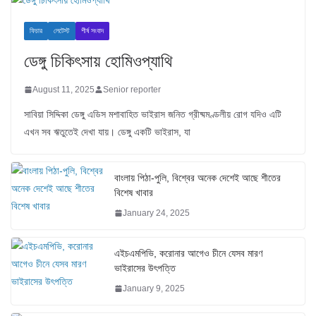
ফিচার
লেটেস্ট
শীর্ষ সংবাদ
ডেঙ্গু চিকিৎসায় হোমিওপ্যাথি
August 11, 2025
Senior reporter
সাবিয়া সিদ্দিকা ডেঙ্গু এডিস মশাবাহিত ভাইরাস জনিত গ্রীষ্মমণ্ডলীয় রোগ যদিও এটি
এখন সব ঋতুতেই দেখা যায়। ডেঙ্গু একটি ভাইরাস, যা
বাংলায় পিঠা-পুলি, বিশ্বের অনেক দেশেই আছে শীতের
বিশেষ খাবার
January 24, 2025
এইচএমপিভি, করোনার আগেও চীনে যেসব মারণ
ভাইরাসের উৎপত্তি
January 9, 2025