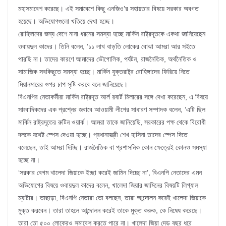
মহাসমাবেশ করেছে। এই সমাবেশে কিছু এনজিও’র সহায়তার বিষয়ে সরকার অবগত
হয়েছে। অভিযোগগুলো খতিয়ে দেখা হচ্ছে।
রোহিঙ্গাদের জন্য দেশে নানা ধরনের সমস্যা হচ্ছে মার্কিন রাষ্ট্রদূতকে একথা জানিয়েছেন
ওবায়দুল কাদের। তিনি বলেন, ‘১১ লাখ বাড়তি লোকের বোঝা আমরা আর সইতে
পারছি না। তাদের কারণে আমাদের ভৌগোলিক, পর্যটন, রাজনৈতিক, অর্থনৈতিক ও
সামাজিক সবকিছুতে সমস্যা হচ্ছে। মার্কিন যুক্তরাষ্ট্র রোহিঙ্গাদের ফিরিয়ে নিতে
মিয়ানমারের ওপর চাপ সৃষ্টি করবে বলে জানিয়েছে।
বিএনপির নেতাকর্মীরা মার্কিন রাষ্ট্রদূত আর্ল রবার্ট মিলারের সঙ্গে দেখা করেছেন, এ বিষয়ে
সাংবাদিকদের এক প্রশ্নের জবাবে আওয়ামী লীগের সাধারণ সম্পাদক বলেন, ‘এটি ছিল
মার্কিন রাষ্ট্রদূতের রুটিন ওয়ার্ক। আমরা তাকে জানিয়েছি, সরকারের পক্ষ থেকে বিরোধী
দলকে যথেষ্ট স্পেস দেওয়া হচ্ছে। প্রধানমন্ত্রী শেখ হাসিনা তাদের স্পেস দিতে
বলেছেন, তাই আমরা দিচ্ছি। রাজনৈতিক বা প্রশাসনিক কোন ক্ষেত্রেই কোনও সমস্যা
হচ্ছে না।
‘সরকার বেগম খালেদা জিয়াকে ইচ্ছা করেই জামিন দিচ্ছে না’, বিএনপি নেতাদের এমন
অভিযোগের বিষয়ে ওবায়দুল কাদের বলেন, খালেদা জিয়ার জামিনের বিষয়টি লিগ্যাল
ম্যাটার। তাছাড়া, বিএনপি নেতারা তো বলছেন, তারা আন্দোলন করেই খালেদা জিয়াকে
মুক্ত করবেন। তারা তাহলে আন্দোলন করেই তাকে মুক্ত করুক, কে নিষেধ করেছে।
তারা তো ৫০০ লোকেরও সমাবেশ করতে পারে না। খালেদা জিয়া দেড় বছর ধরে