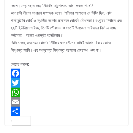
জেলে। দেড় বছরে দেড় মিনিটের আন্দোলনও তারা করতে পারেনি।
আওয়ামী লীগের সাধারণ সম্পাদক বলেন, ‘শনিবার আমাদের যে মিটিং ছিল, এটা
পার্লামেন্টারি বোর্ড ও স্থানীয় সরকার মনোনয়ন বোর্ডের যৌথসভা। রংপুরের নির্বাচন এবং
২২টি ইউনিয়ন পরিষদ, তিনটি পৌরসভা ও সাতটি উপজেলা পরিষদের নির্বাচন হচ্ছে
অক্টোবরে। আমরা এজন্যই বসেছিলাম।’
তিনি বলেন, মনোনয়ন বোর্ডের মিটিংয়ে ছাত্রলীগের কমিটি ভাঙ্গার বিষয়ে কোনো
সিদ্ধান্ত হয়নি। এই সংক্রান্ত সিদ্ধান্ত গ্রহনের ফোরামও ওটা না।
শেয়ার করুন:
F
a
T
c
w
W
e
i
h
E
b
t
a
m
S
o
t
t
a
h