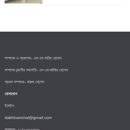
সম্পাদক ও প্রকাশক- এস এম সাহিদ হোসেন
সম্পাদক মন্ডলীর সভাপতি- এস এম জাকির হোসেন
প্রধান সম্পাদক- মারুফ হোসেন
যোগাযোগ
ইমেইল-
dakhinanchal@gmail.com
সম্পাদক- ০১৭১১৩০৮৫৮৩