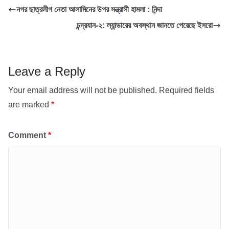
নগর ছাত্রলীগ নেতা আলামিনের উপর সন্ত্রাসী হামলা : নিন্দা
o
e
s
i
a
চন্দ্রযান-২: ল্যান্ডারের অবস্থান জানতে পেরেছে ইসরো
k
r
A
l
r
p
e
p
Leave a Reply
Your email address will not be published.
Required fields
are marked
*
Comment
*