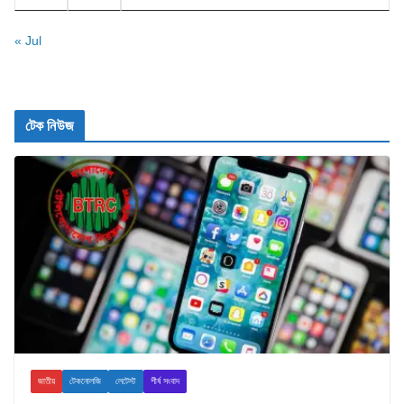
« Jul
টেক নিউজ
জাতীয়
টেকনোলজি
লেটেস্ট
শীর্ষ সংবাদ