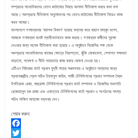
সম্প্রচার সাংবাদিকদের বেতন কাঠামোর বিষয়ে আলাদা নীতিমালা করার কথা বলা
আছে। স¤প্রচার নীতিমালা অনুমোদনের পর বেতন-কাঠামোর নীতিমালা নিয়েও কাজ
করব আমরা।
বাংলাদেশে গণমাধ্যমের ‘ব্যাপক বিকাশ’ হয়েছে মন্তব্য করে হাছান মাহমুদ বলেন,
আজকে গণমাধ্যম যথেষ্ট স্বাধীনতাভাবে কাজ করছে। গণমাধ্যম কর্মীদের সুরক্ষা
দেওয়ার জন্য অনেক নীতিমালা করা হয়েছে। এ অনুষ্ঠানে বিজেসির পক্ষ থেকে
স¤প্রচার সাংবাদিকদের কাজের ক্ষেত্রে নিরাপত্তা, ঝুঁকি মোকাবেলা, পেশাগত সক্ষমতা
বাড়ানো, গবেষণা ও নীতি সহায়তায় কাজ করার ঘোষণা দেওয়া হয়।
এটিএন নিউজের বার্তা প্রধান মুন্নী সাহার সঞ্চালনায় এ অনুষ্ঠানে অন্যদের মধ্যে
প্রধানমন্ত্রীর প্রেস সচিব ইহসানুল করিম, গাজী টেলিভিশনের প্রধান সম্পাদক সৈয়দ
ইশতিয়াক রেজা, মাছরাঙ্গা টেলিভিশনের প্রধান বার্তা সম্পাদক ও বিজেসির সভাপতি
রেজোয়ানুল হক রাজা এবং একাত্তর টেলিভিশনের বার্তা প্রধান ও সংগঠনের সদস্য
সচিব শাকিল আহমেদ বক্তব্য দেন।
শেয়ার করুন:
F