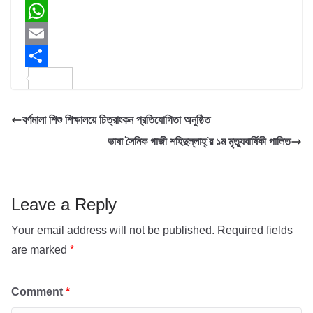
a
T
c
w
W
e
i
h
E
b
t
a
m
S
o
t
t
a
h
বর্ণমালা শিশু শিক্ষালয়ে চিত্রাংকন প্রতিযোগিতা অনুষ্ঠিত
o
e
s
i
a
ভাষা সৈনিক গাজী শহিদুল্লাহ্’র ১ম মৃত্যুবার্ষিকী পালিত
k
r
A
l
r
p
e
p
Leave a Reply
Your email address will not be published.
Required fields
are marked
*
Comment
*