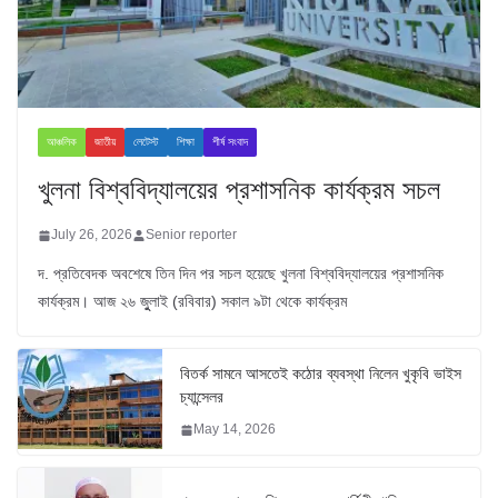
আঞ্চলিক
জাতীয়
লেটেস্ট
শিক্ষা
শীর্ষ সংবাদ
খুলনা বিশ্ববিদ্যালয়ের প্রশাসনিক কার্যক্রম সচল
July 26, 2026
Senior reporter
দ. প্রতিবেদক অবশেষে তিন দিন পর সচল হয়েছে খুলনা বিশ্ববিদ্যালয়ের প্রশাসনিক
কার্যক্রম। আজ ২৬ জুুলাই (রবিবার) সকাল ৯টা থেকে কার্যক্রম
বিতর্ক সামনে আসতেই কঠোর ব্যবস্থা নিলেন খুকৃবি ভাইস
চ্যান্সেলর
May 14, 2026