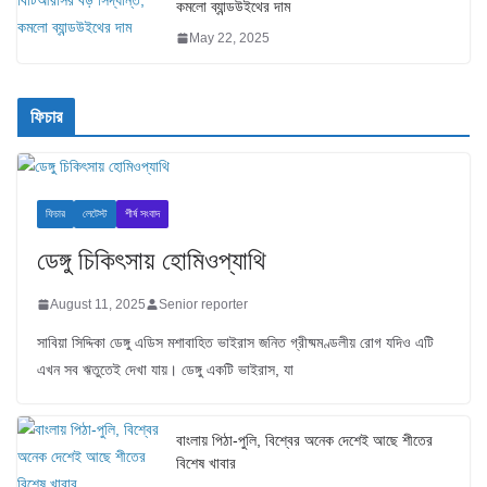
কমলো ব্যান্ডউইথের দাম
May 22, 2025
ফিচার
ফিচার
লেটেস্ট
শীর্ষ সংবাদ
ডেঙ্গু চিকিৎসায় হোমিওপ্যাথি
August 11, 2025
Senior reporter
সাবিয়া সিদ্দিকা ডেঙ্গু এডিস মশাবাহিত ভাইরাস জনিত গ্রীষ্মমণ্ডলীয় রোগ যদিও এটি
এখন সব ঋতুতেই দেখা যায়। ডেঙ্গু একটি ভাইরাস, যা
বাংলায় পিঠা-পুলি, বিশ্বের অনেক দেশেই আছে শীতের
বিশেষ খাবার