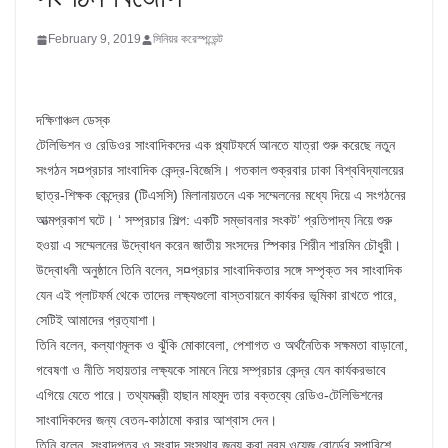
February 9, 2019
সিনিয়র করেস্পন্ডেন্ট
দক্ষিণাঞ্চল ডেস্ক
টেলিভিশন ও রেডিওর সাংবাদিকদের এক প্ল্যাটফর্মে আনতে যাত্রা শুরু করেছে নতুন
সংগঠন স¤প্রচার সাংবাদিক কেন্দ্র-বিজেসি। গতকাল শুক্রবার ঢাকা বিশ্ববিদ্যালয়ের
ছাত্র-শিক্ষক কেন্দ্রের (টিএসসি) মিলানায়তনে এক সম্মেলনের মধ্যে দিয়ে এ সংগঠনের
আত্মপ্রকাশ ঘটে। ‘ সম্প্রচার শিল্প: একটি সম্ভাবনার সংকট’ প্রতিপাদ্য নিয়ে শুরু
হওয়া এ সম্মেলনের উদ্বোধন করেন জাতীয় সংসদের স্পিকার শিরীন শারমিন চৌধুরী।
উদ্বোধনী অনুষ্ঠানে তিনি বলেন, স¤প্রচার সাংবাদিকতার সঙ্গে সম্পৃক্ত সব সাংবাদিক
যেন এই প্লাটফর্ম থেকে তাদের লক্ষ্যগুলো বাস্তবায়নে কার্যকর ভূমিকা রাখতে পারে,
সেটিই আমাদের প্রত্যাশা।
তিনি বলেন, কল্যাণমূলক ও ঝুঁকি মোকাবেলা, পেশাগত ও অর্থনৈতিক সক্ষমতা বাড়ানো,
গবেষণা ও নীতি সহায়তার লক্ষ্যকে সামনে নিয়ে সম্প্রচার কেন্দ্র যেন কার্যকরভাবে
এগিয়ে যেতে পারে। তথ্যমন্ত্রী হাছান মাহমুদ তার বক্তব্যে রেডিও-টেলিভিশনের
সাংবাদিকদের জন্য বেতন-কাঠামো করার আশ্বাস দেন।
তিনি বলেন, সংবাদপত্র ও সংবাদ সংস্থার জন্য করা নবম ওয়েজ বোর্ডের সুপারিশে