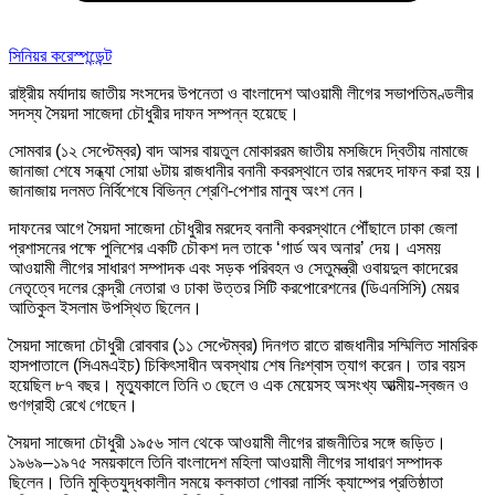
সিনিয়র করেস্পন্ডেন্ট
রাষ্ট্রীয় মর্যাদায় জাতীয় সংসদের উপনেতা ও বাংলাদেশ আওয়ামী লীগের সভাপতিমণ্ডলীর
সদস্য সৈয়দা সাজেদা চৌধুরীর দাফন সম্পন্ন হয়েছে।
সোমবার (১২ সেপ্টেম্বর) বাদ আসর বায়তুল মোকাররম জাতীয় মসজিদে দ্বিতীয় নামাজে
জানাজা শেষে সন্ধ্যা সোয়া ৬টায় রাজধানীর বনানী কবরস্থানে তার মরদেহ দাফন করা হয়।
জানাজায় দলমত নির্বিশেষে বিভিন্ন শ্রেণি-পেশার মানুষ অংশ নেন।
দাফনের আগে সৈয়দা সাজেদা চৌধুরীর মরদেহ বনানী কবরস্থানে পৌঁছালে ঢাকা জেলা
প্রশাসনের পক্ষে পুলিশের একটি চৌকশ দল তাকে ‘গার্ড অব অনার’ দেয়। এসময়
আওয়ামী লীগের সাধারণ সম্পাদক এবং সড়ক পরিবহন ও সেতুমন্ত্রী ওবায়দুল কাদেরের
নেতৃত্বে দলের কেন্দ্রী নেতারা ও ঢাকা উত্তর সিটি করপোরেশনের (ডিএনসিসি) মেয়র
আতিকুল ইসলাম উপস্থিত ছিলেন।
সৈয়দা সাজেদা চৌধুরী রোববার (১১ সেপ্টেম্বর) দিনগত রাতে রাজধানীর সম্মিলিত সামরিক
হাসপাতালে (সিএমএইচ) চিকিৎসাধীন অবস্থায় শেষ নিঃশ্বাস ত্যাগ করেন। তার বয়স
হয়েছিল ৮৭ বছর। মৃত্যুকালে তিনি ৩ ছেলে ও এক মেয়েসহ অসংখ্য আত্মীয়-স্বজন ও
গুণগ্রাহী রেখে গেছেন।
সৈয়দা সাজেদা চৌধুরী ১৯৫৬ সাল থেকে আওয়ামী লীগের রাজনীতির সঙ্গে জড়িত।
১৯৬৯–১৯৭৫ সময়কালে তিনি বাংলাদেশ মহিলা আওয়ামী লীগের সাধারণ সম্পাদক
ছিলেন। তিনি মুক্তিযুদ্ধকালীন সময়ে কলকাতা গোবরা নার্সিং ক্যাম্পের প্রতিষ্ঠাতা