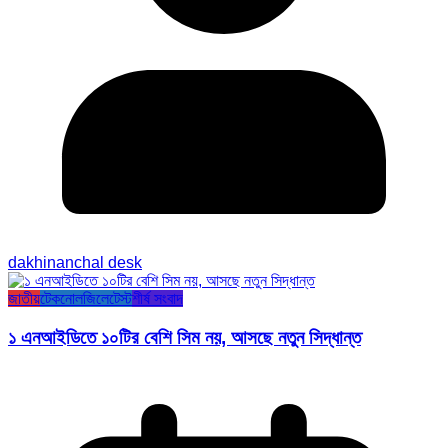
dakhinanchal desk
জাতীয়
টেকনোলজি
লেটেস্ট
শীর্ষ সংবাদ
১ এনআইডিতে ১০টির বেশি সিম নয়, আসছে নতুন সিদ্ধান্ত