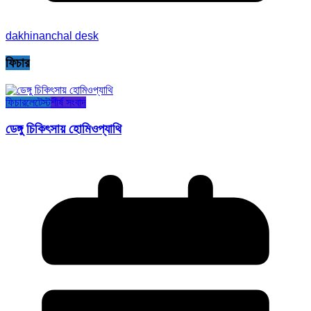
dakhinanchal desk
ফিচার
ফিচার
লেটেস্ট
শীর্ষ সংবাদ
ডেঙ্গু চিকিৎসায় হোমিওপ্যাথি