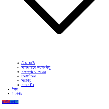
টেকনোলজি
জানার আছে অনেক কিছু
সাক্ষাৎকার ও মতামত
লাইফস্টাইল
বিজ্ঞপ্তি
সম্পাদকীয়
দিবস
ই-পেপার
জাতীয়
লেটেস্ট