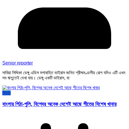
Senior reporter
সাবিয়া সিদ্দিকা ডেঙ্গু এডিস মশাবাহিত ভাইরাস জনিত গ্রীষ্মমণ্ডলীয় রোগ যদিও এটি এখন
সব ঋতুতেই দেখা যায়। ডেঙ্গু একটি ভাইরাস, যা
ফিচার
বাংলায় পিঠা-পুলি, বিশ্বের অনেক দেশেই আছে শীতের বিশেষ খাবার