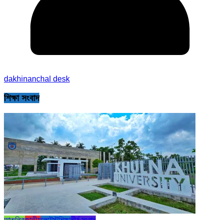
dakhinanchal desk
শিক্ষা সংবাদ
আঞ্চলিক
জাতীয়
লেটেস্ট
শিক্ষা
শীর্ষ সংবাদ