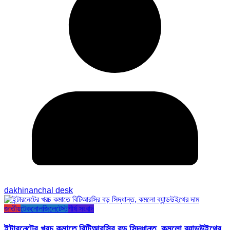
dakhinanchal desk
জাতীয়
টেকনোলজি
লেটেস্ট
শীর্ষ সংবাদ
ইন্টারনেটের খরচ কমাতে বিটিআরসির বড় সিদ্ধান্ত, কমলো ব্যান্ডউইথের