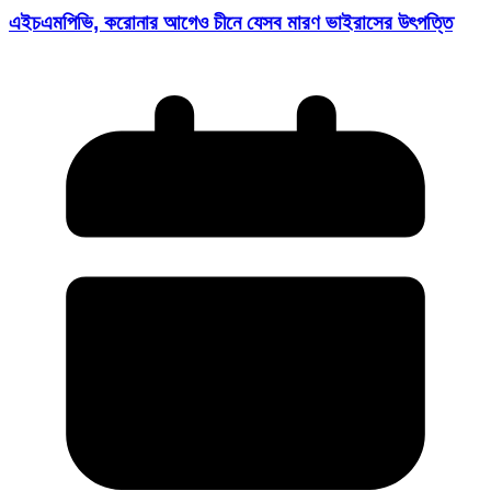
এইচএমপিভি, করোনার আগেও চীনে যেসব মারণ ভাইরাসের উৎপত্তি