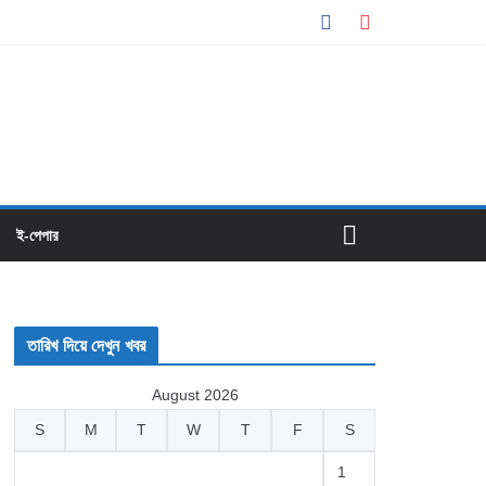
ই-পেপার
তারিখ দিয়ে দেখুন খবর
August 2026
S
M
T
W
T
F
S
1