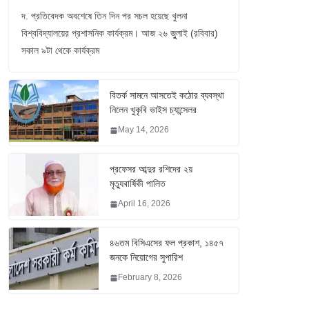
দ. প্রতিবেদক অবশেষে তিন দিন পর সচল হয়েছে খুলনা
বিশ্ববিদ্যালয়ের প্রশাসনিক কার্যক্রম। আজ ২৬ জুুলাই (রবিবার)
সকাল ৯টা থেকে কার্যক্রম
বিতর্ক সামনে আসতেই কঠোর ব্যবস্থা
নিলেন খুকৃবি ভাইস চ্যান্সেলর
May 14, 2026
প্রফেসর আব্দুর রশিদের ২য়
মৃত্যুবার্ষিকী পালিত
April 16, 2026
৪৬তম বিসিএসের ফল প্রকাশ, ১৪৫৭
জনকে নিয়োগের সুপারিশ
February 8, 2026