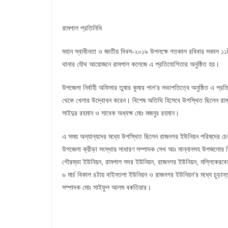
রামপাল প্রতিনিধি
মহান স্বাধীনতা ও জাতীয় দিবস-২০১৯ উপলক্ষে গতকাল রবিবার সকাল ১১
থানার যৌথ আয়োজনে রামপাল কলেজে এ প্রতিযোগিতার অনুষ্ঠিত হয়।
উপজেলা নির্বাহী অফিসার তুষার কুমার পাল’র সভাপতিত্বে অনুষ্ঠিত এ প
থেকে খেলার উদ্বোধন করেন। বিশেষ অতিথি হিসেবে উপস্থিত ছিলেন রামপ
সাইদুর রহমান ও সাবেক অধ্যক্ষ মোঃ মজনুর রহমান।
এ সময় অন্যান্যদের মধ্যে উপস্থিত ছিলেন রাজনগর ইউনিয়ন পরিষদের চেয়া
উপজেলা ক্রীড়া সংস্থার সাধারণ সম্পাদক সেখ আঃ মান্নানসহ উপজলোর
গৌরম্ভা ইউনিয়ন, রামপাল সদর ইউনিয়ন, রাজনগর ইউনিয়ন, মল্লিকেরব
৬ মার্চ বিকাল ৪টায় বাইনতলা ইউনিয়ন ও রাজনগর ইউনিয়ন’র মধ্যে চুড়ান্ত
সম্পাদক মোঃ সাইফুল আলম বকতিয়ার।