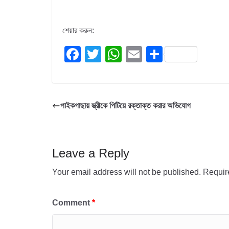
শেয়ার করুন:
F
T
W
E
S
a
wi
h
m
h
c
tt
at
ail
ar
e
er
s
e
পাইকগাছায় স্ত্রীকে পিটিয়ে রক্তাক্ত করার অভিযোগ
b
A
o
p
o
p
Leave a Reply
k
Your email address will not be published.
Requir
Comment
*