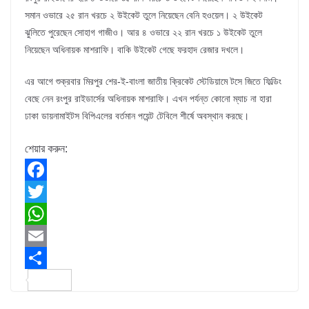
সমান ওভারে ২৫ রান খরচে ২ উইকেট তুলে নিয়েছেন বেনি হওয়েল। ২ উইকেট
ঝুলিতে পুরেছেন সোহাগ গাজীও। আর ৪ ওভারে ২২ রান খরচে ১ উইকেট তুলে
নিয়েছেন অধিনায়ক মাশরাফি। বাকি উইকেট গেছে ফরহাদ রেজার দখলে।
এর আগে শুক্রবার মিরপুর শের-ই-বাংলা জাতীয় ক্রিকেট স্টেডিয়ামে টসে জিতে ফিল্ডিং
বেছে নেন রংপুর রাইডার্সের অধিনায়ক মাশরাফি। এখন পর্যন্ত কোনো ম্যাচ না হারা
ঢাকা ডায়নামাইটস বিপিএলের বর্তমান পয়েন্ট টেবিলে শীর্ষে অবস্থান করছে।
শেয়ার করুন:
F
a
T
c
w
W
e
i
h
E
b
t
a
m
S
o
t
t
a
h