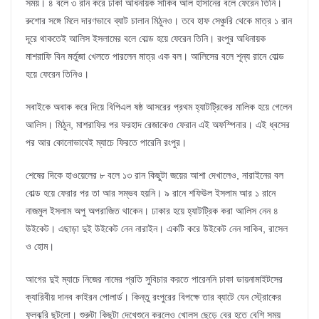
সময়। ৪ বলে ৩ রান করে ঢাকা অধিনায়ক সাকিব আল হাসানের বলে ফেরেন তিনি।
রুশোর সঙ্গে মিলে দারণভাবে ব্যাট চালান মিঠুনও। তবে হাফ সেঞ্চুরি থেকে মাত্র ১ রান
দূরে থাকতেই আলিস ইসলামের বলে বোল্ড হয়ে ফেরেন তিনি। রংপুর অধিনায়ক
মাশরাফি বিন মর্তুজা খেলতে পারলেন মাত্র এক বল। আলিসের বলে শূন্য রানে বোল্ড
হয়ে ফেরেন তিনিও।
সবাইকে অবাক করে দিয়ে বিপিএল ষষ্ঠ আসরের প্রথম হ্যাটট্রিকের মালিক হয়ে গেলেন
আলিস। মিঠুন, মাশরাফির পর ফরহাদ রেজাকেও ফেরান এই অফস্পিনার। এই ধ্বসের
পর আর কোনোভাবেই ম্যাচে ফিরতে পারেনি রংপুর।
শেষের দিকে হাওয়েলের ৮ বলে ১৩ রান কিছুটা জয়ের আশা দেখালেও, নারাইনের বল
বোল্ড হয়ে ফেরার পর তা আর সম্ভব হয়নি। ৯ রানে শফিউল ইসলাম আর ১ রানে
নাজমুল ইসলাম অপু অপরাজিত থাকেন। ঢাকার হয়ে হ্যাটট্রিক করা আলিস নেন ৪
উইকেট। এছাড়া দুই উইকেট নেন নারাইন। একটি করে উইকেট নেন সাকিব, রাসেল
ও হোম।
আগের দুই ম্যাচে নিজের নামের প্রতি সুবিচার করতে পারেননি ঢাকা ডায়নামাইটসের
ক্যারিবীয় দানব কাইরন পোলার্ড। কিন্তু রংপুরের বিপক্ষে তার ব্যাটে যেন স্ট্রোকের
ফুলঝুরি ছুটলো। শুরুটা কিছুটা দেখেশুনে করলেও খোলস ছেড়ে বের হতে বেশি সময়