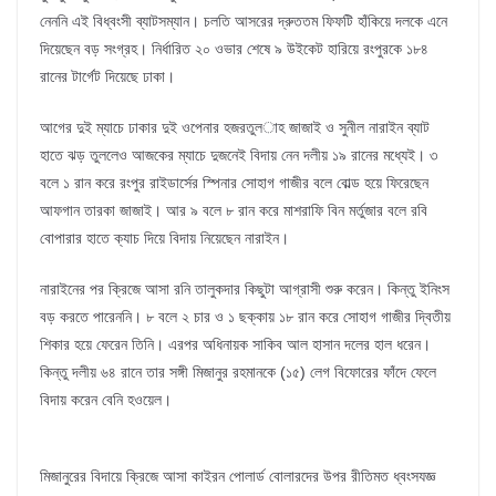
নেননি এই বিধ্বংসী ব্যাটসম্যান। চলতি আসরের দ্রুততম ফিফটি হাঁকিয়ে দলকে এনে
দিয়েছেন বড় সংগ্রহ। নির্ধারিত ২০ ওভার শেষে ৯ উইকেট হারিয়ে রংপুরকে ১৮৪
রানের টার্গেট দিয়েছে ঢাকা।
আগের দুই ম্যাচে ঢাকার দুই ওপেনার হজরতুল­াহ জাজাই ও সুনীল নারাইন ব্যাট
হাতে ঝড় তুললেও আজকের ম্যাচে দুজনেই বিদায় নেন দলীয় ১৯ রানের মধ্যেই। ৩
বলে ১ রান করে রংপুর রাইডার্সের স্পিনার সোহাগ গাজীর বলে বোল্ড হয়ে ফিরেছেন
আফগান তারকা জাজাই। আর ৯ বলে ৮ রান করে মাশরাফি বিন মর্তুজার বলে রবি
বোপারার হাতে ক্যাচ দিয়ে বিদায় নিয়েছেন নারাইন।
নারাইনের পর ক্রিজে আসা রনি তালুকদার কিছুটা আগ্রাসী শুরু করেন। কিন্তু ইনিংস
বড় করতে পারেননি। ৮ বলে ২ চার ও ১ ছক্কায় ১৮ রান করে সোহাগ গাজীর দ্বিতীয়
শিকার হয়ে ফেরেন তিনি। এরপর অধিনায়ক সাকিব আল হাসান দলের হাল ধরেন।
কিন্তু দলীয় ৬৪ রানে তার সঙ্গী মিজানুর রহমানকে (১৫) লেগ বিফোরের ফাঁদে ফেলে
বিদায় করেন বেনি হওয়েল।
মিজানুরের বিদায়ে ক্রিজে আসা কাইরন পোলার্ড বোলারদের উপর রীতিমত ধ্বংসযজ্ঞ