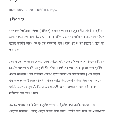
January 12, 2019
সিনিয়র করেস্পন্ডেন্ট
ক্রীড়া ডেস্ক
বাংলাদেশ প্রিমিয়ার লিগের (বিপিএল) এবারের আসরের রংপুর রাইডার্সের টানা তৃতীয়
জয়ের সামনে বাধা হয়ে দাঁড়ায় ১৮৪ রান। যদিও ঢাকা ডায়নামাইটসের শুরুটা যে গতিতে
হয়েছে লক্ষ্যটা আরও বড় হওয়ার সম্ভাবনা ছিল। তবে এই সংগ্রহ নিয়েই ২ রানে জয়
পায় ঢাকা।
১৮৪ রানের বড় লক্ষ্যে খেলতে নেমে রংপুরের দুই ওপেনার বিশ্ব তারকা ক্রিস গেইল ও
মেহেদি মারুফের শুরুটা হয় খুবই ধীর গতির। গেইলের কাছ থেকে ধুমধারাক্কা ব্যাটিং
দেখার অপেক্ষায় থাকা দর্শকদের এবারও হতাশ করেন এই ক্যারিবিয়ান। এক ছক্কা
হাঁকালেও ৮ বলেই ফেরেন তিনি। কিন্তু ম্যাচে উত্তেজনা ছড়িয়ে দিয়ে যান। তাকে
আউট করতে যে ক্যাচটি নিলেন তার স্বদেশী আদ্রে রাসেল তা অনেকদিন ঢাকার
দর্শকদের মনে গেঁথে থাকবে।
শুভগত হোমের করা ইনিংসের তৃতীয় ওভারের দ্বিতীয় বলে এলবির আবেদন করেন
গেইলের বিরুদ্ধে। কিন্তু গেইল রিভিউ নিয়ে বসেন। তৃতীয় আম্পায়ার দেখে-শুনে-বুঝে