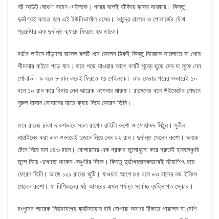
নট আউট ঘোষণা করেন গেইলকে। পরের বলেই হাঁকিয়ে বসেন সজোরে। কিন্তু
দুর্ভাগ্যই বলতে হবে এই ইউনিভার্সাল বসের। আন্দ্রে রাসেল ও পোলার্ডের যৌথ
প্রচেষ্টার এক দুর্দান্ত ক্যাচে ফিরতে হয় তাকে।
বর্ডার লাইনে দাঁড়ানো রাসেল বলটি ধরে ফেলেন ঠিকই কিন্তু নিজেকে সামলাতে না পেরে
সীমানার বাইরে পড়ে যান। তবে পড়ে যাওয়ার আগে বলটি শূন্যে ছুড়ে দেন যা লুফে নেন
পোলার্ড। ৯ বলে ৮ রান করেই ফিরতে হয় গেইলকে। তার ফেরার পরের ওভারেই ১০
বলে ১০ রান করে বিদায় নেন আরেক ওপেনার মারুফ। রাসেলের বলে উইকেটের পেছনে
নুরুল হাসান সোহানের হাতে ক্যাচ দিয়ে ফেরেন তিনি।
তবে রানের চাকা দারুণভাবে সচল রাখেন রাইলি রুশো ও মোহাম্মদ মিঠুন। সুনীল
নারাইনের করা এক ওভারেই দুজনে নিয়ে নেন ২২ রান। দুর্দান্ত খেলেন রুশো। দলকে
টেনে নিয়ে যান ১৪৩ রানে। বোলারদের এক প্রকার তুলোধুনো করে দ্রুতই হাফসেঞ্চুরি
তুলে নিয়ে এগোতে থাকেন সেঞ্চুরির দিকে। কিন্তু দুর্ভাগ্যজনকভাবেই স্ট্যাম্পিং হয়ে
ফেরেন তিনি। ভাঙ্গে ১২১ রানের জুটি। যাওয়ার আগে ৪৪ বলে ৮৩ রানের বড় ইনিংস
খেলেন রুশো। যা বিপিএলের ষষ্ঠ আসরের এখন পর্যন্ত সর্বোচ্চ ব্যক্তিগত স্কোর।
রংপুরের আরেক নির্ভরযোগ্য ব্যাটসম্যান রবি বোপারা অবশ্য টিকতে পারলেন না বেশি