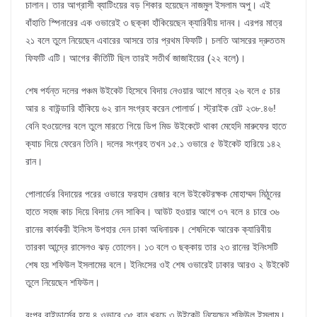
চালান। তার আগ্রাসী ব্যাটিংয়ের বড় শিকার হয়েছেন নাজমুল ইসলাম অপু। এই
বাঁহাতি স্পিনারের এক ওভারেই ৩ ছক্কা হাঁকিয়েছেন ক্যারিবীয় দানব। এরপর মাত্র
২১ বলে তুলে নিয়েছেন এবারের আসরে তার প্রথম ফিফটি। চলতি আসরের দ্রুততম
ফিফটি এটি। আগের কীর্তিটি ছিল তারই সতীর্থ জাজাইয়ের (২২ বলে)।
শেষ পর্যন্ত দলের পঞ্চম উইকেট হিসেবে বিদায় নেওয়ার আগে মাত্র ২৬ বলে ৫ চার
আর ৪ বাউন্ডারি হাঁকিয়ে ৬২ রান সংগ্রহ করেন পোলার্ড। স্ট্রাইক রেট ২৩৮.৪৬!
বেনি হওয়েলের বলে তুলে মারতে গিয়ে ডিপ মিড উইকেটে থাকা মেহেদি মারুফের হাতে
ক্যাচ দিয়ে ফেরেন তিনি। দলের সংগ্রহ তখন ১৫.১ ওভারে ৫ উইকেট হারিয়ে ১৪২
রান।
পোলার্ডের বিদায়ের পরের ওভারে ফরহাদ রেজার বলে উইকেটরক্ষক মোহাম্মদ মিঠুনের
হাতে সহজ কাচ দিয়ে বিদায় নেন সাকিব। আউট হওয়ার আগে ৩৭ বলে ৪ চারে ৩৬
রানের কার্যকরী ইনিংস উপহার দেন ঢাকা অধিনায়ক। শেষদিকে আরেক ক্যারিবীয়
তারকা আন্দ্রে রাসেলও ঝড় তোলেন। ১৩ বলে ৩ ছক্কায় তার ২৩ রানের ইনিংসটি
শেষ হয় শফিউল ইসলামের বলে। ইনিংসের ওই শেষ ওভারেই ঢাকার আরও ২ উইকেট
তুলে নিয়েছেন শফিউল।
রংপুর রাইডার্সের হয়ে ৪ ওভারে ৩৫ রান খরচে ৩ উইকেট নিয়েছেন শফিউল ইসলাম।