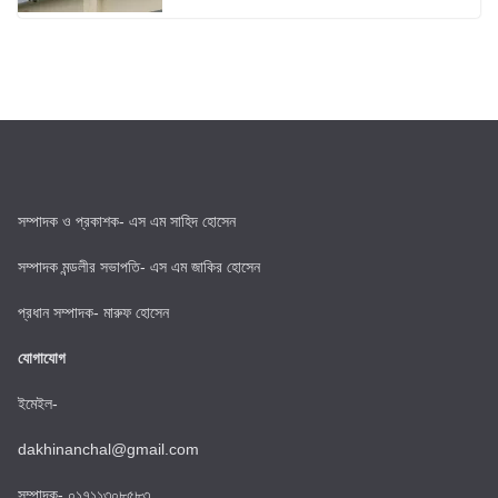
সম্পাদক ও প্রকাশক- এস এম সাহিদ হোসেন
সম্পাদক মন্ডলীর সভাপতি- এস এম জাকির হোসেন
প্রধান সম্পাদক- মারুফ হোসেন
যোগাযোগ
ইমেইল-
dakhinanchal@gmail.com
সম্পাদক- ০১৭১১৩০৮৫৮৩