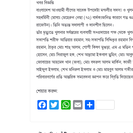
খবর বিজ্ঞপ্তি
বাংলাদেশ আওয়ামী লীগের সাবেক উপদেষ্টা মন্ডলীর সদস্য ও খু
সহধর্মিনী মোসাঃ মেহেরুন নেছা (৭২) বার্ধক্যজনিত কারণে গত শুক
রাজেউন)। তিনি অত্যন্ত সদালাপী ও দানশীল ছিলেন।
তাঁর মৃত্যুতে খুলনার সর্বস্তরের ব্যবসায়ী স¤প্রদায়ের পক্ষ থেকে খু
সভাপতি শরীফ আতিয়ার রহমান, সহ-সভাপতি সিদ্দিকুর রহমান বিশ্ব
রহমান, ঠাকুর মোঃ শাহ্ আলম, গোপী কিষণ মুন্ধড়া, এম এ মতিন প
হোসেন, মোঃ সিরাজুল হক, শেখ আল্লামা ইকবাল তুহিন, মোঃ আবু
জোবায়ের আহমেদ খান (জবা), মোঃ বদরুল আলম মার্কিন, কাজী 
সাইফুল ইসলাম, শেখ মনিরুল ইসলাম ও মোঃ মাহবুব আলম গভীর শ
পরিবারবর্গের প্রতি আন্তরিক সমবেদনা জ্ঞাপন করে বিবৃতি দিয়েছে
শেয়ার করুন:
F
T
W
E
S
a
wi
h
m
h
c
tt
at
ail
ar