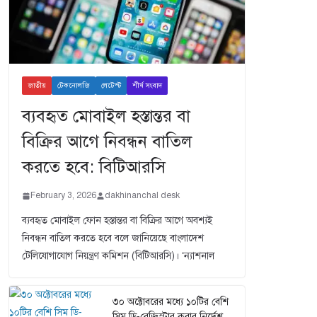
জাতীয়
টেকনোলজি
লেটেস্ট
শীর্ষ সংবাদ
ব্যবহৃত মোবাইল হস্তান্তর বা
বিক্রির আগে নিবন্ধন বাতিল
করতে হবে: বিটিআরসি
February 3, 2026
dakhinanchal desk
ব্যবহৃত মোবাইল ফোন হস্তান্তর বা বিক্রির আগে অবশ্যই
নিবন্ধন বাতিল করতে হবে বলে জানিয়েছে বাংলাদেশ
টেলিযোগাযোগ নিয়ন্ত্রণ কমিশন (বিটিআরসি)। ‘ন্যাশনাল
৩০ অক্টোবরের মধ্যে ১০টির বেশি
সিম ডি-রেজিস্টার করার নির্দেশ