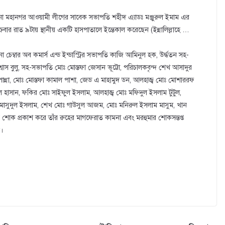
লনা মহানগর আওয়ামী লীগের সাবেক সভাপতি শহীদ এ্যাডঃ মঞ্জুরুল ইমাম এর
্রবার রাত ৯টায় স্থানীয় একটি হাসপাতালে ইন্তেকাল করেছেন (ইন্নালিল্লাহে …
লনা চেম্বার অব কমার্স এন্ড ইন্ডাস্ট্রির সভাপতি কাজি আমিনুল হক, উর্দ্ধতন সহ-
াস বুলু, সহ-সভাপতি মোঃ মোস্তফা জেসান ভূট্টো, পরিচালকবৃন্দ শেখ আসাদুর
ান্না, মোঃ মোস্তফা কামাল পাশা, জেড এ মাহামুদ ডন, আলহাজ্ব মোঃ মোশাররফ
ল হাসান, ফকির মোঃ সাইফুল ইসলাম, আলহাজ্ব মোঃ মফিদুল ইসলাম টুটুল,
মাসুদুল ইসলাম, শেখ মোঃ গাউসুল আজম, মোঃ মনিরুল ইসলাম মাসুম, খান
োক প্রকাশ করে তাঁর রুহের মাগফেরাত কামনা এবং মরহুমার শোকসন্তপ্ত
ন।