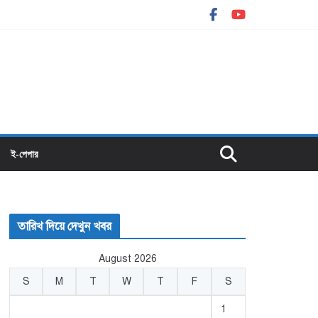
ই-পেপার
তারিখ দিয়ে দেখুন খবর
August 2026
S
M
T
W
T
F
S
1