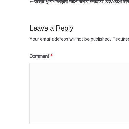
e
er
s
e
আটরা পুলিশ ফাঁড়ীর পাশে বাসার সবাইকে বেধে রেখে ডা
b
A
o
p
o
p
Leave a Reply
k
Your email address will not be published.
Require
Comment
*