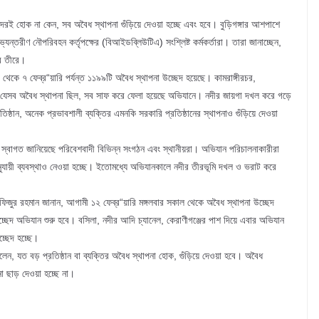
াদেরই হোক না কেন, সব অবৈধ স্থাপনা গুঁড়িয়ে দেওয়া হচ্ছে এবং হবে। বুড়িগঙ্গার আশপাশে
তরীণ নৌপরিবহন কর্তৃপক্ষের (বিআইডব্লিউটিএ) সংশ্লিষ্ট কর্মকর্তারা। তারা জানাচ্ছেন,
ার তীরে।
থেকে ৭ ফেব্র“য়ারি পর্যন্ত ১১৯৯টি অবৈধ স্থাপনা উচ্ছেদ হয়েছে। কামরাঙ্গীরচর,
ায় যেসব অবৈধ স্থাপনা ছিল, সব সাফ করে ফেলা হয়েছে অভিযানে। নদীর জায়গা দখল করে গড়ে
িষ্ঠান, অনেক প্রভাবশালী ব্যক্তির এমনকি সরকারি প্রতিষ্ঠানের স্থাপনাও গুঁড়িয়ে দেওয়া
স্বাগত জানিয়েছে পরিবেশবাদী বিভিন্ন সংগঠন এবং স্থানীয়রা। অভিযান পরিচালনাকারীরা
নুযায়ী ব্যবস্থাও নেওয়া হচ্ছে। ইতোমধ্যে অভিযানকালে নদীর তীরভূমি দখল ও ভরাট করে
াফিজুর রহমান জানান, আগামী ১২ ফেব্র“য়ারি মঙ্গলবার সকাল থেকে অবৈধ স্থাপনা উচ্ছেদ
্ছেদ অভিযান শুরু হবে। বসিলা, নদীর আদি চ্যানেল, কেরাণীগঞ্জের পাশ দিয়ে এবার অভিযান
্ছেদ হচ্ছে।
েন, যত বড় প্রতিষ্ঠান বা ব্যক্তির অবৈধ স্থাপনা হোক, গুঁড়িয়ে দেওয়া হবে। অবৈধ
ো ছাড় দেওয়া হচ্ছে না।