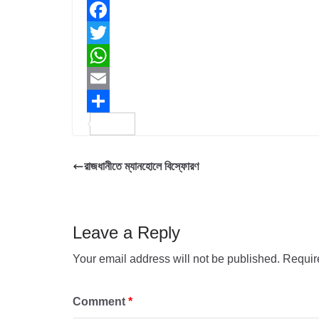
F
a
T
c
w
W
e
i
h
E
b
t
a
m
S
o
t
t
a
h
রাজধানীতে ম্যানহোলে বিস্ফোরণ
o
e
s
i
a
k
r
A
l
r
p
e
Leave a Reply
p
Your email address will not be published.
Requir
Comment
*