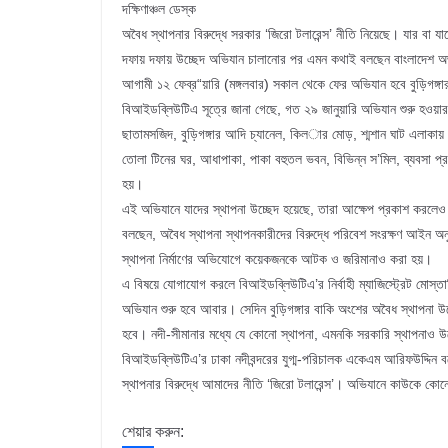
দক্ষিণাঞ্চল ডেস্ক
অবৈধ স্থাপনার বিরুদ্ধে সরকার ‘জিরো টলারেন্স’ নীতি নিয়েছে। যার বা য
দফায় দফায় উচ্ছেদ অভিযান চালানোর পর এমন কথাই বলছেন বাংলাদেশ অভ্যন্
আগামী ১২ ফেব্র“য়ারি (মঙ্গলবার) সকাল থেকে ফের অভিযান হবে বুড়িগঙ্গ
বিআইডব্লিউটিএ সূত্রে জানা গেছে, গত ২৯ জানুয়ারি অভিযান শুরু হওয়ার 
ছাতামসজিদ, বুড়িগঙ্গার আদি চ্যানেল, কিল­ার মোড়, শ্মশান ঘাট এলাক
তোলা টিনের ঘর, আধাপাকা, পাকা বহুতল ভবন, বিভিন্ন স’মিল, ব্যবসা প্রত
হয়।
এই অভিযানে যাদের স্থাপনা উচ্ছেদ হয়েছে, তারা আক্ষেপ প্রকাশ করলেও 
বলছেন, অবৈধ স্থাপনা স্থাপনকারীদের বিরুদ্ধে পরিবেশ সংরক্ষণ আইন অ
স্থাপনা নির্মাণের অভিযোগে কয়েকজনকে আটক ও জরিমানাও করা হয়।
এ বিষয়ে যোগাযোগ করলে বিআইডব্লিউটিএ’র নির্বাহী ম্যাজিস্ট্রেট মোস্ত
অভিযান শুরু হবে আবার। সেদিন বুড়িগঙ্গার বাকি অংশের অবৈধ স্থাপনা উচ
হবে। নদী-সীমানার মধ্যে যে কোনো স্থাপনা, এমনকি সরকারি স্থাপনাও উচ
বিআইডব্লিউটিএ’র ঢাকা নদীবন্দরের যুগ্ম-পরিচালক একেএম আরিফউদ্দিন বল
স্থাপনার বিরুদ্ধে আমাদের নীতি ‘জিরো টলারেন্স’। অভিযানে কাউকে কোন
শেয়ার করুন: