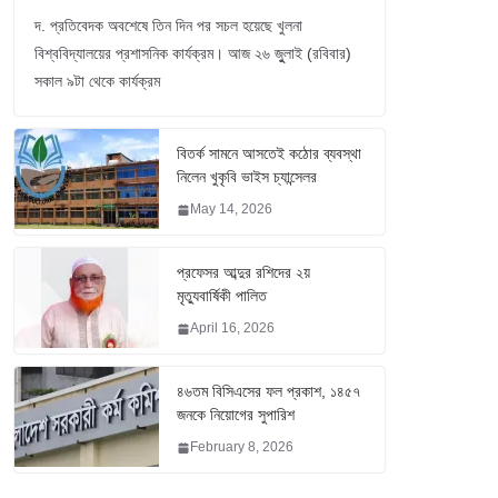
দ. প্রতিবেদক অবশেষে তিন দিন পর সচল হয়েছে খুলনা
বিশ্ববিদ্যালয়ের প্রশাসনিক কার্যক্রম। আজ ২৬ জুুলাই (রবিবার)
সকাল ৯টা থেকে কার্যক্রম
বিতর্ক সামনে আসতেই কঠোর ব্যবস্থা
নিলেন খুকৃবি ভাইস চ্যান্সেলর
May 14, 2026
প্রফেসর আব্দুর রশিদের ২য়
মৃত্যুবার্ষিকী পালিত
April 16, 2026
৪৬তম বিসিএসের ফল প্রকাশ, ১৪৫৭
জনকে নিয়োগের সুপারিশ
February 8, 2026