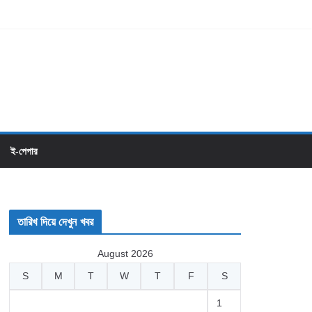
ই-পেপার
তারিখ দিয়ে দেখুন খবর
August 2026
S
M
T
W
T
F
S
1